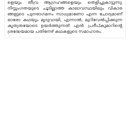
ളെയും തീവ്ര ആഗ്രഹങ്ങളെയും തെളിച്ചുകാട്ടുന്നു.
നിസ്സംഗതയുടെ ചൂടില്ലാത്ത കാലാവസ്ഥയിലും വികാര
ങ്ങളുടെ പുനരാഗമനം സാധ്യമാണോ എന്ന ചോദ്യമാണ്
ഓരോ കഥയും മൃദുവായി, എന്നാൽ, മുറിവേൽപ്പിക്കുന്ന
കൃത്യതയോടെ ഉയർത്തുന്നത്. എൻ. പ്രദീപ്‌കുമാറിന്റെ
ശ്രദ്ധേയമായ പതിനേഴ് കഥകളുടെ സമാഹാരം.