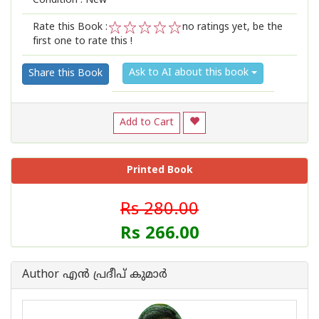
Condition : New
Rate this Book :
no ratings yet, be the
first one to rate this !
1
2
3
4
5
Ask to AI about this book
Share this Book
Add to Cart
Printed Book
Rs 280.00
Rs 266.00
Author എന്‍ പ്രദീപ്‌ കുമാര്‍