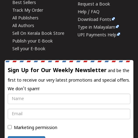
Best Sellers
Request a Book
Track My Order
Help / FAQ
All Publishers
Download Fonts
All Authors
Type in Malayalam
Sell On Kerala Book Store
UPI Payments Help
Publish your E-Book
Sell your E-Book
Sign Up for Our Weekly Newsletter
and be the
first to receive our very latest promotions and special offers.
We don't spam!
Name
Email
Marketing permission