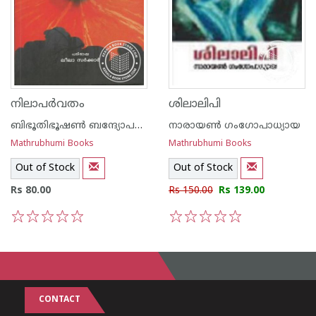
നിലാപര്‍വതം
ശിലാലിപി
ബിഭൂതിഭൂഷണ്‍ ബന്ദ്യോപദ്ധ്യായ
നാരായണ്‍ ഗംഗോപാധ്യായ
Mathrubhumi Books
Mathrubhumi Books
Out of Stock
Out of Stock
Rs 80.00
Rs 150.00
Rs 139.00
1
2
3
4
5
1
2
3
4
5
CONTACT