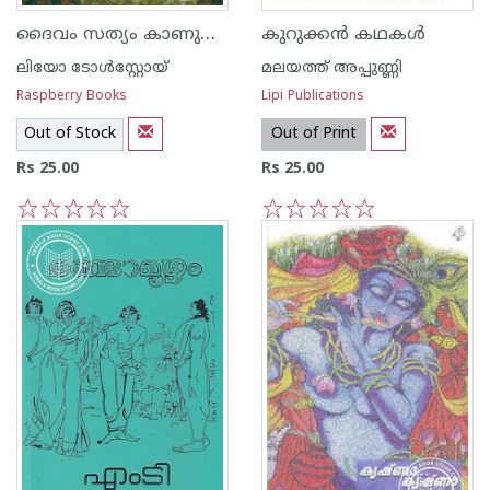
ദൈവം സത്യം കാണുന്നു, പക്ഷേ
കുറുക്കന്‍ കഥകള്‍
ലിയോ ടോള്‍സ്റ്റോയ്
മലയത്ത് അപ്പുണ്ണി
Raspberry Books
Lipi Publications
Out of Stock
Out of Print
Rs 25.00
Rs 25.00
1
2
3
4
5
1
2
3
4
5