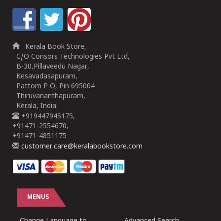
Kerala Book Store,
C/O Consors Technologies Pvt Ltd,
B-30,Pillaveedu Nagar,
Kesavadasapuram,
Pattom P O, Pin 695004
Thiruvananthapuram,
Kerala, India.
+919447945175,
+91471-2554670,
+91471-4851175
customer.care@keralabookstore.com
MENUS