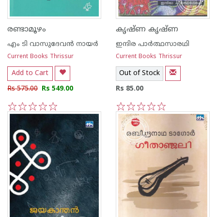
രണ്ടാമൂഴം
കൃഷ്ണ കൃഷ്ണ
എം ടി വാസുദേവന്‍ നായര്‍
ഇന്ദിര പാര്‍ത്ഥസാരഥി
Current Books Thrissur
Current Books Thrissur
Add to Cart
Out of Stock
Rs 575.00
Rs 549.00
Rs 85.00
1
2
3
4
5
1
2
3
4
5