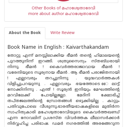
Other Books of മഹാശ്വേതാദേവി
more about author മഹാശ്വേതാദേവി
About the Book
Write Review
Book Name in English : Kaivarthakandam
തോറ്റു എന്ന് മനസ്സിലാക്കിയ ഭീമന്‍ തന്റെ ഹിമാലയന്റെ
പുറത്തുനിന്ന് ഇറങ്ങി. ശത്രുസൈന്യം സ്തബ്ധരായി
നിന്നു. ഭീമന്‍ ! കൈവര്‍ത്തരാജാവായ ഭീമന്‍ !
വരേന്ദിയുടെ സൂര്യനായ ഭീമന്‍ . ആ ഭീമന്‍ പരാജിതനായി
! എല്ലാവരും തറച്ചുനിന്നു . യുദ്ധവാര്‍ത്തകള്‍
വിളിച്ചുപറയുന്നു . എല്ലാവരും ഭയത്തോടെ േേലാട്ട്
നോക്കിനിന്നു . എന്ത് ! സൂര്യന്‍ ഇനിയും മേഘത്തിന്റെ
മറവിലേക്ക് പോയില്ലല്ലോ. മേദിനി ക്ഷോഭിച്ച്
തപ്തജലത്തിന്റെ സ്രോതങ്ങള്‍ ഒഴുക്കിയില്ല . കാറ്റും
പതിവുപോലെ വീശുന്നു.ഭാരതീയഭാഷകളിലെ മുതിര്‍ന്ന
സാഹിത്യകാരി മഹേശ്വതാദേവിയുടെ കൈവര്‍ത്തഖണ്ഡ്
എന്ന നോവലിന് പ്രശസ്ത വിവര്‍ത്തക ലീലാസര്‍ക്കാര്‍
നിര്‍വ്വഹിച്ച പരിഭാഷ. ഡമര്‍ നഗരത്തില്‍ അരങ്ങേറുന്ന