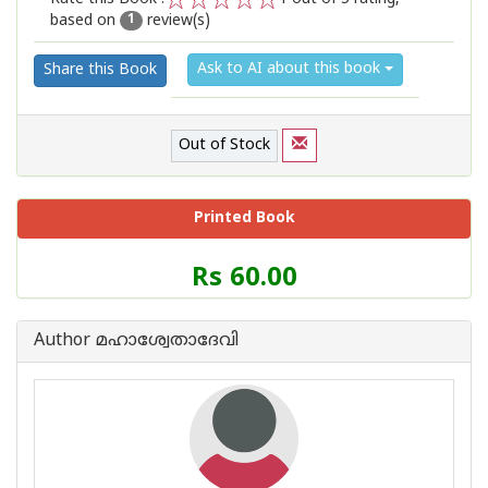
based on
review(s)
1
2
3
4
5
1
Ask to AI about this book
Share this Book
Out of Stock
Printed Book
Price
Rs 60.00
of
this
Book
Author മഹാശ്വേതാദേവി
is