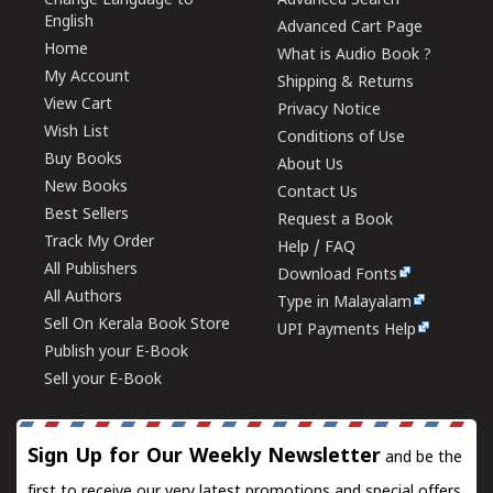
Change Language to
Advanced Search
English
Advanced Cart Page
Home
What is Audio Book ?
My Account
Shipping & Returns
View Cart
Privacy Notice
Wish List
Conditions of Use
Buy Books
About Us
New Books
Contact Us
Best Sellers
Request a Book
Track My Order
Help / FAQ
All Publishers
Download Fonts
All Authors
Type in Malayalam
Sell On Kerala Book Store
UPI Payments Help
Publish your E-Book
Sell your E-Book
Sign Up for Our Weekly Newsletter
and be the
first to receive our very latest promotions and special offers.