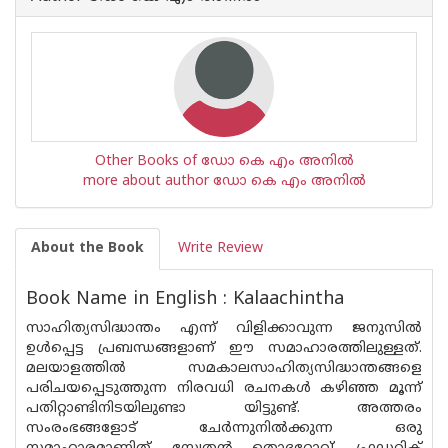
Other Books of ഡോ കെ എം അനില്‍
more about author ഡോ കെ എം അനില്‍
About the Book
Write Review
Book Name in English : Kalaachintha
സാഹിത്യസിദ്ധാന്തം എന്ന് വിളിക്കാവുന്ന ജനുസിൽ
ഉൾപ്പെട്ട പ്രബന്ധങ്ങളാണ് ഈ സമാഹാരത്തിലുള്ളത്.
മലയാളത്തിൽ സമകാലസാഹിത്യസിദ്ധാന്തങ്ങളെ
പരിചയപ്പെടുത്തുന്ന നിരവധി രചനകൾ കഴിഞ്ഞ മൂന്ന്
പതിറ്റാണ്ടിനിടയിലുണ്ടാ യിട്ടുണ്ട്. അത്തരം
സംരംഭങ്ങളോട് ചേർന്നുനിൽക്കുന്ന ഒരു