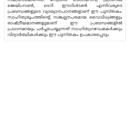
സമാഹാരമാണിത്. സ്വേതൻ തൊദറോവ്, ഫ്രഡറിക്
ജെയിംസൺ, ടെറി ഈഗിൾടൺ എന്നിവരുടെ
പ്രബന്ധങ്ങളുടെ വ്യാഖ്യാനപഠനങ്ങളാണ് ഈ പുസ്‌തകം.
സാഹിത്യരൂപത്തിന്റെ സങ്കല്പനപരമായ വൈവിധ്യങ്ങളും
രാഷ്ട്രീയമാനങ്ങളുമാണ് ഈ പ്രബന്ധങ്ങളിൽ
പ്രധാനമായും ചർച്ചചെയ്യുന്നത് സാഹിത്യഗവേഷകർക്കും
വിദ്യാർത്ഥികൾക്കും ഈ പുസ്‌തകം ഉപകാരപ്പെടും