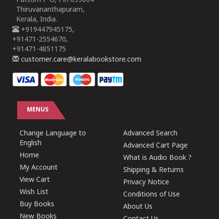
Pattom P O, Pin 695004
Thiruvananthapuram,
Kerala, India.
+919447945175,
+91471-2554670,
+91471-4851175
customer.care@keralabookstore.com
MENUS
Change Language to
Advanced Search
English
Advanced Cart Page
Home
What is Audio Book ?
My Account
Shipping & Returns
View Cart
Privacy Notice
Wish List
Conditions of Use
Buy Books
About Us
New Books