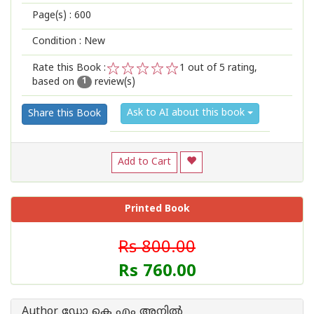
Page(s) :
600
Condition : New
Rate this Book :
1
out of 5 rating,
based on
review(s)
1
2
3
4
5
1
Ask to AI about this book
Share this Book
Add to Cart
Printed Book
Rs 800.00
Rs 760.00
Author ഡോ കെ എം അനില്‍