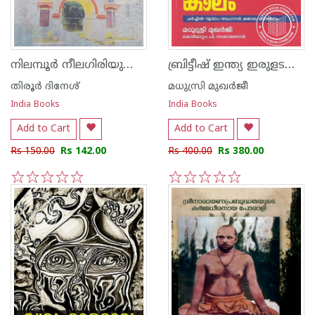
നിലമ്പൂർ നീലഗിരിയുടെ സഖി
ബ്രിട്ടീഷ് ഇന്ത്യ ഇരുളടഞ്ഞ കാലം
തിരൂർ ദിനേശ്
മധുസ്രി മുഖർജീ
India Books
India Books
Add to Cart
Add to Cart
Rs 150.00
Rs 142.00
Rs 400.00
Rs 380.00
1
2
3
4
5
1
2
3
4
5