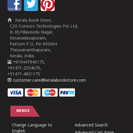
Kerala Book Store,
C/O Consors Technologies Pvt Ltd,
B-30,Pillaveedu Nagar,
Kesavadasapuram,
Pattom P O, Pin 695004
Thiruvananthapuram,
Kerala, India.
+919447945175,
+91471-2554670,
+91471-4851175
customer.care@keralabookstore.com
MENUS
Change Language to
Advanced Search
English
Advanced Cart Page