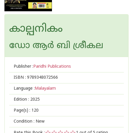
കാല്പനികം
ഡോ ആർ ബി ശ്രീകല
Publisher :
Paridhi Publications
ISBN :
9789348072566
Language :
Malayalam
Edition :
2025
Page(s) :
120
Condition : New
Rate this Book :
1
out of 5 rating,