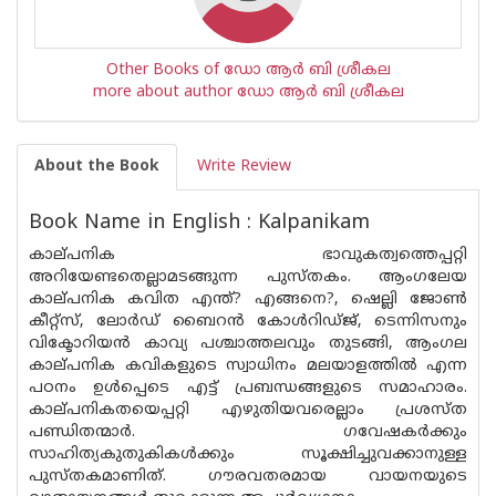
Other Books of ഡോ ആർ ബി ശ്രീകല
more about author ഡോ ആർ ബി ശ്രീകല
About the Book
Write Review
Book Name in English : Kalpanikam
കാല്‌പനിക ഭാവുകത്വത്തെപ്പറ്റി
അറിയേണ്ടതെല്ലാമടങ്ങുന്ന പുസ്‌തകം. ആംഗലേയ
കാല്‌പനിക കവിത എന്ത്? എങ്ങനെ?, ഷെല്ലി ജോൺ
കീറ്റ്സ്, ലോർഡ് ബൈറൻ കോൾറിഡ്‌ജ്, ടെന്നിസനും
വിക്ടോറിയൻ കാവ്യ പശ്ചാത്തലവും തുടങ്ങി, ആംഗല
കാല്‌പനിക കവികളുടെ സ്വാധിനം മലയാളത്തിൽ എന്ന
പഠനം ഉൾപ്പെടെ എട്ട് പ്രബന്ധങ്ങളുടെ സമാഹാരം.
കാല്‌പനികതയെപ്പറ്റി എഴുതിയവരെല്ലാം പ്രശസ്‌ത
പണ്ഡിതന്മാർ. ഗവേഷകർക്കും
സാഹിത്യകുതുകികൾക്കും സൂക്ഷിച്ചുവക്കാനുള്ള
പുസ്‌തകമാണിത്. ഗൗരവതരമായ വായനയുടെ