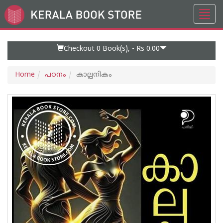
Toggl
Go
navig
to
Home
Page
Checkout 0
Book(s), -
Rs 0.00
Home
പഠനം
കാല്പനികം