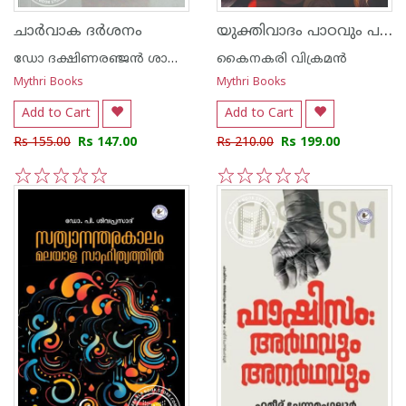
യുക്തിവാദം പാഠവും പഠനവും
ചാര്‍വാക ദര്‍ശനം
ഡോ ദക്ഷിണരഞ്ജന്‍ ശാസ്ത്രി
കൈനകരി വിക്രമന്‍
Mythri Books
Mythri Books
Add to Cart
Add to Cart
Rs 155.00
Rs 147.00
Rs 210.00
Rs 199.00
1
2
3
4
5
1
2
3
4
5