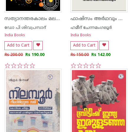
സത്യാനന്തരകാലം മലയാള സാഹിത്യത്തിൽ
ഫാഷിസം അർഥവും അനർഥവും
ഡോ പി ശിവപ്രസാദ്
ഹമീദ് ചേന്നമംഗലൂര്‍
India Books
India Books
Add to Cart
Add to Cart
Rs 200.00
Rs 190.00
Rs 150.00
Rs 142.00
1
2
3
4
5
1
2
3
4
5