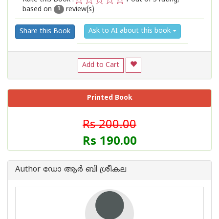
based on
review(s)
1
2
3
4
5
1
Ask to AI about this book
Share this Book
Add to Cart
Printed Book
Rs 200.00
Rs 190.00
Author ഡോ ആർ ബി ശ്രീകല