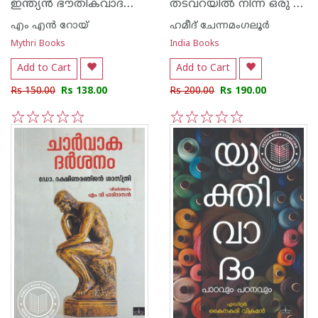
ഇന്ത്യന്‍ ഭൗതികവാദവും സന്യാസവും
തടവറയില്‍ നിന്ന് ഒരു തീപ്പന്തം
എം എന്‍ റോയ്
ഹമീദ് ചേന്നമംഗലൂര്‍
Mythri Books
India Books
Add to Cart
Add to Cart
Rs 150.00
Rs 138.00
Rs 200.00
Rs 190.00
1
2
3
4
5
1
2
3
4
5