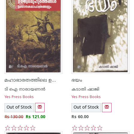
മഹാഭാരതത്തിലെ ഉജ്ജ്വലമുഹൂര്‍ത്തങ്ങള്‍ പ്രധാനകഥാപാത്രങ്ങളും
ഭയം
ടി ഐ നാരായണന്‍
കടാതി ഷാജി
Yes Press Books
Yes Press Books
Out of Stock
Out of Stock
Rs 130.00
Rs 121.00
Rs 60.00
1
2
3
4
5
1
2
3
4
5