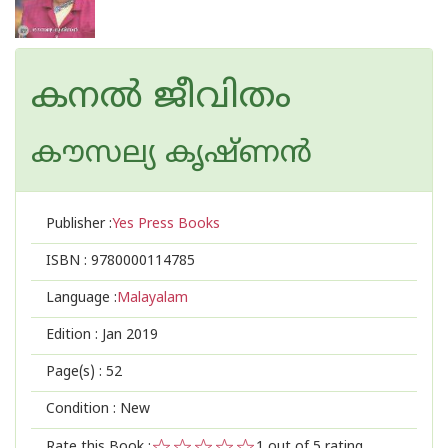
കനല്‍ ജീവിതം
കൗസല്യ കൃഷ്ണന്‍
Publisher :
Yes Press Books
ISBN :
9780000114785
Language :
Malayalam
Edition :
Jan 2019
Page(s) :
52
Condition : New
Rate this Book :
1
out of 5 rating,