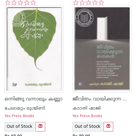
1
2
3
4
5
1
2
3
4
5
ജീവിതം വായിക്കുന്ന കഥകള്‍
ഒന്നിങ്ങു വന്നാലും കണ്ണാ
ചേലാമറ്റം രുഗ്മിണി
കടാതി ഷാജി
Yes Press Books
Yes Press Books
Out of Stock
Out of Stock