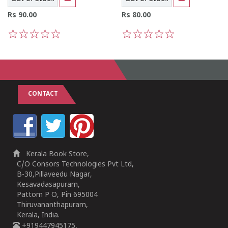
Rs 90.00
Rs 80.00
1
2
3
4
5
1
2
3
4
5
CONTACT
Kerala Book Store,
C/O Consors Technologies Pvt Ltd,
B-30,Pillaveedu Nagar,
Kesavadasapuram,
Pattom P O, Pin 695004
Thiruvananthapuram,
Kerala, India.
+919447945175,