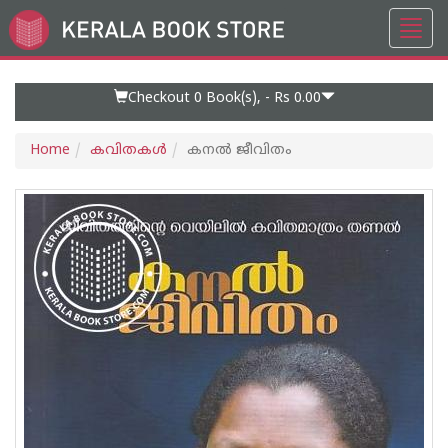
Toggl
Go
navig
to
Home
Page
Checkout 0
Book(s), -
Rs 0.00
Home
കവിതകള്‍
കനല്‍ ജീവിതം