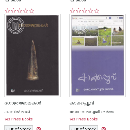
Rs 60.00
Rs 80.00
1
2
3
4
5
1
2
3
4
5
ഗോത്രജ്വാലകള്‍
കാക്കപ്പൂവ്
കാവില്‍‌രാജ്‌
ഡോ സരസ്വതി ശര്‍മ്മ
Yes Press Books
Yes Press Books
Out of Stock
Out of Stock