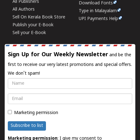
All Publishers
Download Fonts
All Authors
Type in Malayalam
Sell On Kerala Book Store
UPI Payments Help
Publish your E-Book
Sell your E-Book
Sign Up for Our Weekly Newsletter
and be the
first to receive our very latest promotions and special offers.
We don't spam!
Name
Email
Marketing permission
Subscribe to list
Marketing permission
: I give my consent to