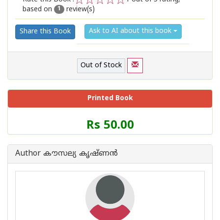
based on
review(s)
1
2
3
4
5
1
Ask to AI about this book
Share this Book
Out of Stock
Printed Book
Price
Rs 50.00
of
this
Book
Author കൗസല്യ കൃഷ്ണന്‍
is