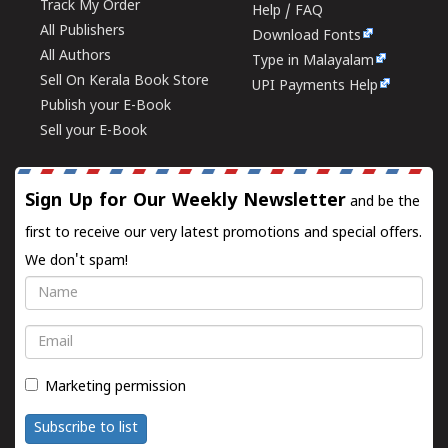
Track My Order
Help / FAQ
All Publishers
Download Fonts
All Authors
Type in Malayalam
Sell On Kerala Book Store
UPI Payments Help
Publish your E-Book
Sell your E-Book
Sign Up for Our Weekly Newsletter
and be the
first to receive our very latest promotions and special offers.
We don't spam!
Name
Email
Marketing permission
Subscribe to list