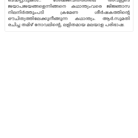
ബദ്ധപ്പാടുകൾ... ശേഷജീവിതത്തിലെ അവളുടെ
ജയാപജയങ്ങളെന്നിങ്ങനെ കഥാന്ത്യംവരെ ജിജ്ഞാസ
നിലനിർത്തുംപടി ക്രമേണ ശീർഷകത്തിൻ്റെ
ഔചിത്യത്തിലേക്കുനീങ്ങുന്ന കഥാന്ത്യം. ആർ.സുമതി
രചിച്ച തമിഴ് നോവലിന്റെ, ലളിതമായ മലയാള പരിഭാഷ.