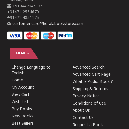
Kerala, India.
+919447945175,
+91471-2554670,
+91471-4851175
customer.care@keralabookstore.com
MENUS
Change Language to
Advanced Search
English
Advanced Cart Page
Home
What is Audio Book ?
My Account
Shipping & Returns
View Cart
Privacy Notice
Wish List
Conditions of Use
Buy Books
About Us
New Books
Contact Us
Best Sellers
Request a Book