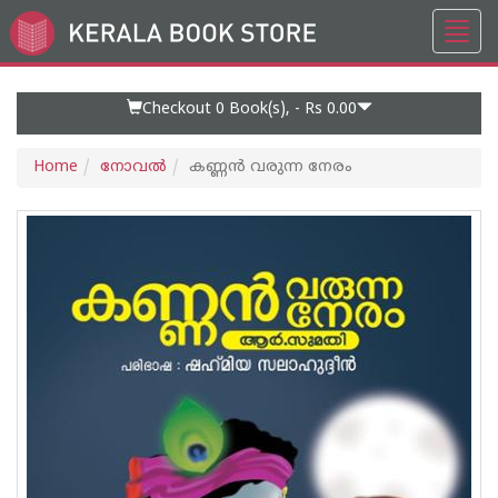
Toggl
Go
navig
to
Home
Page
Checkout 0
Book(s), -
Rs 0.00
Home
നോവല്‍
കണ്ണൻ വരുന്ന നേരം