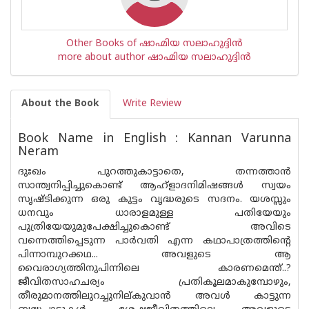
Other Books of ഷാഹ്മിയ സലാഹുദ്ദിൻ
more about author ഷാഹ്മിയ സലാഹുദ്ദിൻ
About the Book
Write Review
Book Name in English : Kannan Varunna
Neram
ദുഃഖം പുറത്തുകാട്ടാതെ, തന്നത്താൻ
സാന്ത്വനിപ്പിച്ചുകൊണ്ട് ആഹ്ളാദനിമിഷങ്ങൾ സ്വയം
സൃഷ്ടിക്കുന്ന ഒരു കുട്ടം വൃദ്ധരുടെ സദനം. യശസ്സും
ധനവും ധാരാളമുള്ള പതിയേയും
പുത്രിയേയുമുപേക്ഷിച്ചുകൊണ്ട് അവിടെ
വന്നെത്തിപ്പെടുന്ന പാർവതി എന്ന കഥാപാത്രത്തിൻ്റെ
പിന്നാമ്പുറക്കഥ... അവളുടെ ആ
വൈരാഗ്യത്തിനുപിന്നിലെ കാരണമെന്ത്..?
ജീവിതസാഹചര്യം പ്രതികൂലമാകുമ്പോഴും,
തീരുമാനത്തിലുറച്ചുനില്‌കുവാൻ അവൾ കാട്ടുന്ന