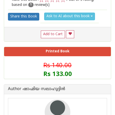
based on
review(s)
1
2
3
4
5
1
Ask to AI about this book
Share this Book
Add to Cart
Printed Book
Rs 140.00
Rs 133.00
Author ഷാഹ്മിയ സലാഹുദ്ദിൻ