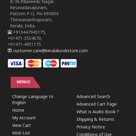
B-30,Pillaveedu Nagar,
Kesavadasapuram,
Pattom P O, Pin 695004
Thiruvananthapuram,
Kerala, India.
+919447945175,
+91471-2554670,
+91471-4851175
customer.care@keralabookstore.com
MENUS
Change Language to
Advanced Search
English
Advanced Cart Page
Home
What is Audio Book ?
My Account
Shipping & Returns
View Cart
Privacy Notice
Wish List
Conditions of Use