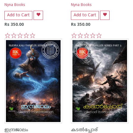
Nyna Books
Nyna Books
Add to Cart
Add to Cart
Rs 350.00
Rs 350.00
1
2
3
4
5
1
2
3
4
5
ഇന്ദ്രജാലം
കടൽപ്പോര്