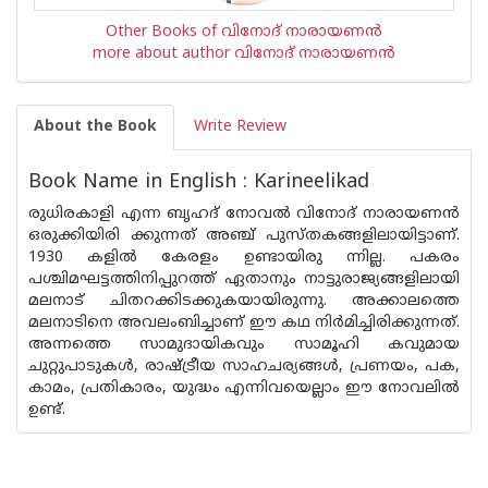
Other Books of വിനോദ് നാരായണന്‍
more about author വിനോദ് നാരായണന്‍
About the Book
Write Review
Book Name in English : Karineelikad
രുധിരകാളി എന്ന ബൃഹദ് നോവൽ വിനോദ് നാരായണൻ
ഒരുക്കിയിരി ക്കുന്നത് അഞ്ച് പുസ്‌തകങ്ങളിലായിട്ടാണ്.
1930 കളിൽ കേരളം ഉണ്ടായിരു ന്നില്ല. പകരം
പശ്ചിമഘട്ടത്തിനിപ്പുറത്ത് ഏതാനും നാട്ടുരാജ്യങ്ങളിലായി
മലനാട് ചിതറക്കിടക്കുകയായിരുന്നു. അക്കാലത്തെ
മലനാടിനെ അവലംബിച്ചാണ് ഈ കഥ നിർമിച്ചിരിക്കുന്നത്.
അന്നത്തെ സാമുദായികവും സാമൂഹി കവുമായ
ചുറ്റുപാടുകൾ, രാഷ്ട്രീയ സാഹചര്യങ്ങൾ, പ്രണയം, പക,
കാമം, പ്രതികാരം, യുദ്ധം എന്നിവയെല്ലാം ഈ നോവലിൽ
ഉണ്ട്.