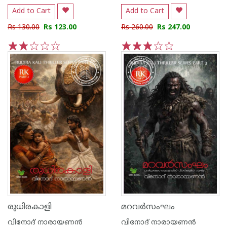
Add to Cart
Add to Cart
Rs 130.00
Rs 123.00
Rs 260.00
Rs 247.00
1
2
3
4
5
1
2
3
4
5
രുധിരകാളി
മറവർസംഘം
വിനോദ് നാരായണന്‍
വിനോദ് നാരായണന്‍