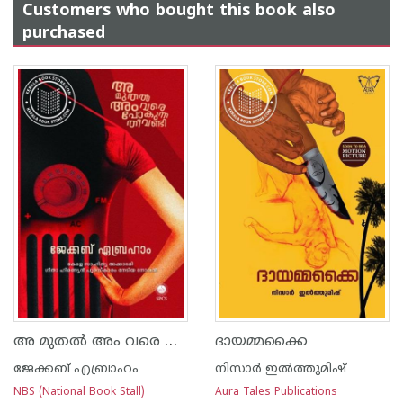
Customers who bought this book also
purchased
അ മുതൽ അം വരെ പോകുന്ന തീവണ്ടി
ദായമ്മക്കൈ
ജേക്കബ് എബ്രാഹം
നിസാർ ഇൽത്തുമിഷ്
NBS (National Book Stall)
Aura Tales Publications