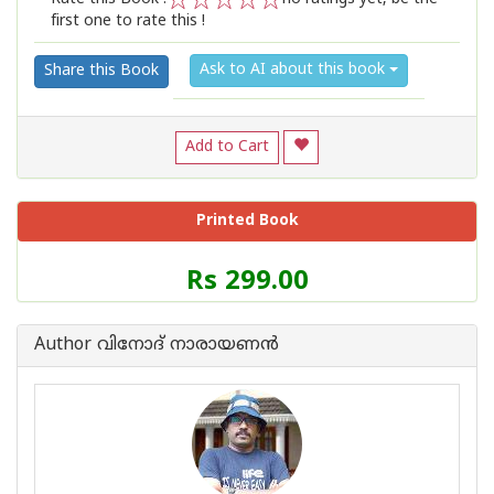
first one to rate this !
1
2
3
4
5
Ask to AI about this book
Share this Book
Add to Cart
Printed Book
Price
Rs 299.00
of
this
Book
Author വിനോദ് നാരായണന്‍
is