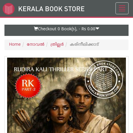
Toggl
Go
navig
to
Home
Page
Checkout 0
Book(s), -
Rs 0.00
Home
നോവല്‍
ത്രില്ലര്‍
കരിനീലിക്കാട്