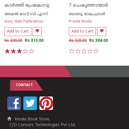
കാർത്തി പ്രേമകാവ്യ
7 ചെകുത്താന്മാർ
അമൽ ദേവ് സി എസ്
ബാബു രാമചന്ദ്രന്‍
Story Slate Publications
Pravda Books
Add to Cart
Add to Cart
Rs 330.00
Rs 313.00
Rs 320.00
Rs 304.00
1
2
3
4
5
1
2
3
4
5
CONTACT
Kerala Book Store,
C/O Consors Technologies Pvt Ltd,