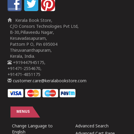
Kerala Book Store,
C/O Consors Technologies Pvt Ltd,
B-30,Pillaveedu Nagar,
Kesavadasapuram,
Pattom P O, Pin 695004
Thiruvananthapuram,
Kerala, India.
+919447945175,
+91471-2554670,
+91471-4851175
customer.care@keralabookstore.com
MENUS
Change Language to
Advanced Search
English
Advanced Cart Page