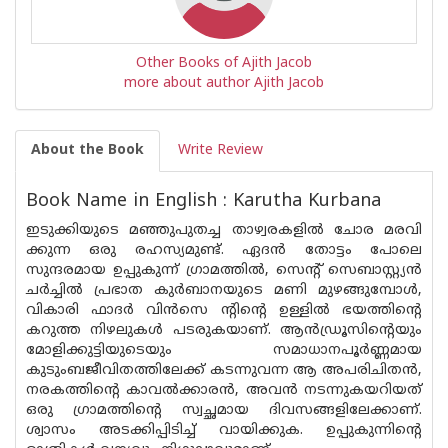
Other Books of Ajith Jacob
more about author Ajith Jacob
About the Book
Write Review
Book Name in English : Karutha Kurbana
ഇടുക്കിയുടെ മഞ്ഞുപുതച്ച താഴ്വരകളിൽ ചോര മരവി
ക്കുന്ന ഒരു രഹസ്യമുണ്ട്. ഏദൻ തോട്ടം പോലെ
സുന്ദരമായ ഉപ്പുകുന്ന് ഗ്രാമത്തിൽ, സെൻ്റ് സെബാസ്റ്റ്യൻ
ചർച്ചിൽ പ്രഭാത കുർബാനയുടെ മണി മുഴങ്ങുമ്പോൾ,
വികാരി ഫാദർ വിൻസെ ന്റിന്റെ ഉള്ളിൽ ഭയത്തിൻ്റെ
കറുത്ത നിഴലുകൾ പടരുകയാണ്. ആൻഡ്രൂസിന്റെയും
മോളിക്കുട്ടിയുടെയും സമാധാനപൂർണ്ണമായ
കുടുംബജീവിതത്തിലേക്ക് കടന്നുവന്ന ആ അപരിചിതൻ,
നരകത്തിന്റെ കാവൽക്കാരൻ, അവൻ നടന്നുകയറിയത്
ഒരു ഗ്രാമത്തിൻ്റെ സ്വച്ഛമായ ദിവസങ്ങളിലേക്കാണ്.
ശ്വാസം അടക്കിപ്പിടിച്ച് വായിക്കുക. ഉപ്പുകുന്നിൻ്റെ