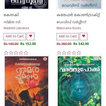
കേതകി
കരേഫർ കോൺട്രാക്റ്റ്
സ്മിത സി
ഡേവിഡ് വര്‍ഗ്ഗീസ്
Mankind Literature
Manorama Books
Add to Cart
Add to Cart
Rs 160.00
Rs 152.00
Rs 360.00
Rs 342.00
1
2
3
4
5
1
2
3
4
5