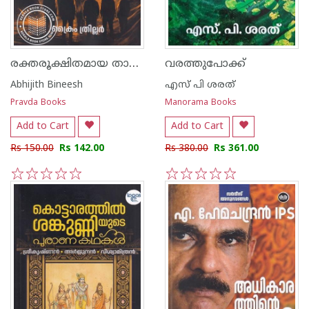
രക്തരൂക്ഷിതമായ താമര പൂക്കൾ
വരത്തുപോക്ക്
Abhijith Bineesh
എസ് പി ശരത്
Pravda Books
Manorama Books
Add to Cart
Add to Cart
Rs 150.00
Rs 142.00
Rs 380.00
Rs 361.00
1
2
3
4
5
1
2
3
4
5