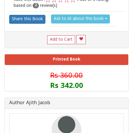
based on
review(s)
1
2
3
4
5
2
Ask to AI about this book
Share this Book
Add to Cart
Printed Book
Rs 360.00
Rs 342.00
Author Ajith Jacob