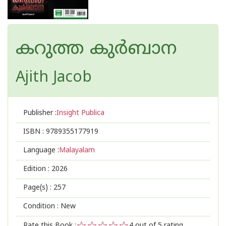
കറുത്ത കുർബാന
Ajith Jacob
Publisher :
Insight Publica
ISBN :
9789355177919
Language :
Malayalam
Edition :
2026
Page(s) :
257
Condition : New
Rate this Book :
4
out of 5 rating,