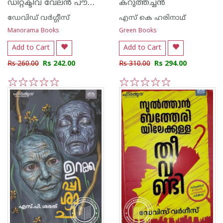
ഡിറ്റക്ടിവ് വേലൻ പൗലോസ്
കറുത്തച്ചന്‍
ഡേവിഡ് വര്‍ഗ്ഗീസ്
എസ് കെ ഹരിനാഥ്
Manorama Books
Green Books
Add to Cart
Add to Cart
Rs 260.00
Rs 242.00
Rs 310.00
Rs 294.00
1
2
3
4
5
1
2
3
4
5