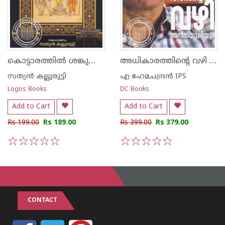
കൊട്ടാരത്തിൽ ശങ്കുണ്ണിയുടെ പുരാണ കഥകൾ
അധികാരത്തിന്റെ വഴി അനീതിയുടെയും
സത്യന്‍ കല്ലുരുട്ടി
എ ഹേമചന്ദ്രന്‍ IPS
Logos Books
DC Books
Add to Cart
Add to Cart
Rs 199.00
Rs 189.00
Rs 399.00
Rs 379.00
1
2
3
4
5
1
2
3
4
5
CONTACT