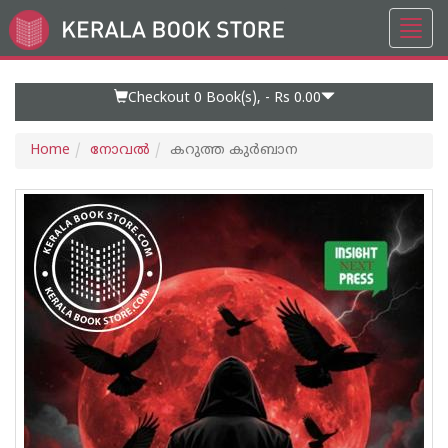
Toggl
Go
navig
to
Home
Page
Checkout 0
Book(s), -
Rs 0.00
Home
നോവല്‍
കറുത്ത കുർബാന