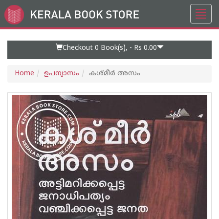
Toggl
Go
navig
to
Home
Page
Checkout 0
Book(s), -
Rs 0.00
Home
ഉപന്യാസം
കശ്മീര്‍ അസം