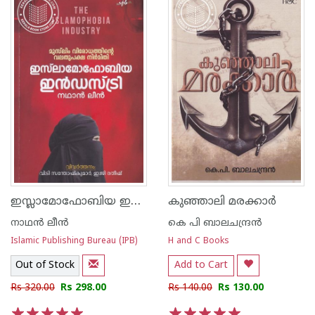
ഇസ്ലാമോഫോബിയ ഇന്‍ഡസ്ട്രി
കുഞ്ഞാലി മരക്കാര്‍
നാഥന്‍ ലീന്‍
കെ പി ബാലചന്ദ്രന്‍
Islamic Publishing Bureau (IPB)
H and C Books
Out of Stock
Add to Cart
Rs 320.00
Rs 298.00
Rs 140.00
Rs 130.00