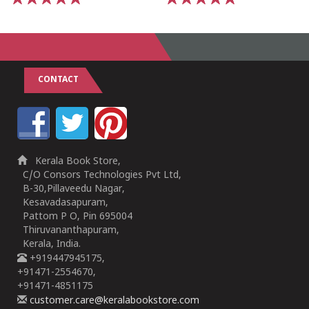
1
2
3
4
5
1
2
3
4
5
CONTACT
Kerala Book Store,
C/O Consors Technologies Pvt Ltd,
B-30,Pillaveedu Nagar,
Kesavadasapuram,
Pattom P O, Pin 695004
Thiruvananthapuram,
Kerala, India.
+919447945175,
+91471-2554670,
+91471-4851175
customer.care@keralabookstore.com