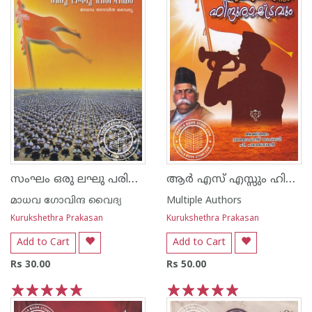
സംഘം ഒരു ലഘു പരിചയം
ആര്‍ എസ് എസ്സും ഹിന്ദുരാഷ്ട്രവും
മാധവ ഗോവിന്ദ വൈദ്യ
Multiple Authors
Kurukshethra Prakasan
Kurukshethra Prakasan
Add to Cart
Add to Cart
Rs 30.00
Rs 50.00
1
2
3
4
5
1
2
3
4
5