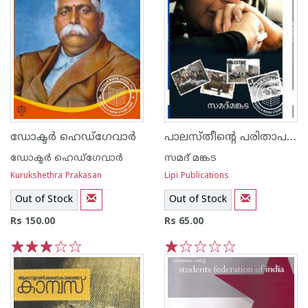
പാലസ്തീന്റെ പരിതാപകഥ
ഡോക്ടര്‍ ഹെഡ്ഗേവാര്‍
ഡോക്ടര്‍ ഹെഡ്ഗേവാര്‍
സമദ് മങ്കട
Kurukshethra Prakasan
Lipi Publications
Out of Stock
Out of Stock
Rs 150.00
Rs 65.00
1
2
3
4
5
1
2
3
4
5