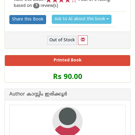
based on
review(s)
1
2
3
4
5
3
Ask to AI about this book
Share this Book
Out of Stock
Printed Book
Price
Rs 90.00
of
this
Book
Author കാസ്സിം ഇരിക്കൂര്‍
is