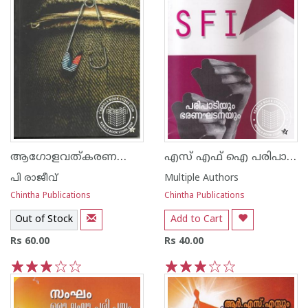
ആഗോളവത്കരണത്തിന്റെ കാമ്പസ്സ്
എസ് എഫ് ഐ പരിപാടിയും ഭരണഘടനയും
പി രാജീവ്
Multiple Authors
Chintha Publications
Chintha Publications
Out of Stock
Add to Cart
Rs 60.00
Rs 40.00
1
2
3
4
5
1
2
3
4
5