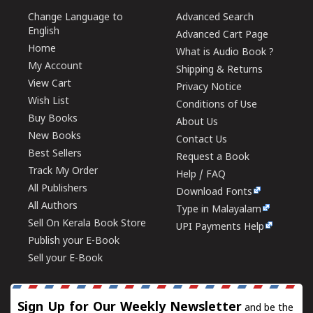
Change Language to
Advanced Search
English
Advanced Cart Page
Home
What is Audio Book ?
My Account
Shipping & Returns
View Cart
Privacy Notice
Wish List
Conditions of Use
Buy Books
About Us
New Books
Contact Us
Best Sellers
Request a Book
Track My Order
Help / FAQ
All Publishers
Download Fonts
All Authors
Type in Malayalam
Sell On Kerala Book Store
UPI Payments Help
Publish your E-Book
Sell your E-Book
Sign Up for Our Weekly Newsletter
and be the