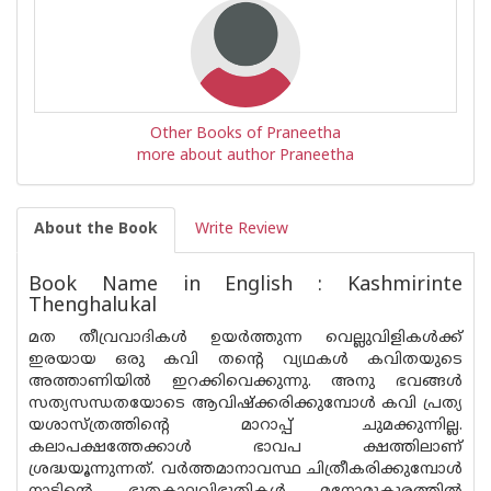
Other Books of Praneetha
more about author Praneetha
About the Book
Write Review
Book Name in English : Kashmirinte
Thenghalukal
മത തീവ്രവാദികൾ ഉയർത്തുന്ന വെല്ലുവിളികൾക്ക്
ഇരയായ ഒരു കവി തന്റെ വ്യഥകൾ കവിതയുടെ
അത്താണിയിൽ ഇറക്കിവെക്കുന്നു. അനു ഭവങ്ങൾ
സത്യസന്ധതയോടെ ആവിഷ്ക്കരിക്കുമ്പോൾ കവി പ്രത്യ
യശാസ്ത്രത്തിന്റെ മാറാപ്പ് ചുമക്കുന്നില്ല.
കലാപക്ഷത്തേക്കാൾ ഭാവപ ക്ഷത്തിലാണ്
ശ്രദ്ധയൂന്നുന്നത്. വർത്തമാനാവസ്ഥ ചിത്രീകരിക്കുമ്പോൾ