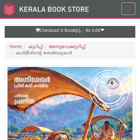
Toggl
Go
navig
to
Home
Page
Checkout 0
Book(s), -
Rs 0.00
Home
കുറിപ്പ്‌
അനുഭവക്കുറിപ്പ്‌
കശ്മ‌ീരിൻ്റെ തേങ്ങലുകൾ