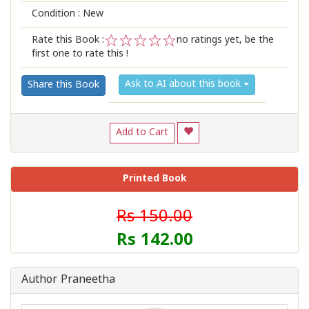
Condition : New
Rate this Book :
no ratings yet, be the
first one to rate this !
1
2
3
4
5
Ask to AI about this book
Share this Book
Add to Cart
Printed Book
Rs 150.00
Rs 142.00
Author Praneetha