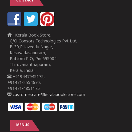
CONTACT
Kerala Book Store,
C/O Consors Technologies Pvt Ltd,
B-30,Pillaveedu Nagar,
Kesavadasapuram,
Pattom P O, Pin 695004
Thiruvananthapuram,
Kerala, India.
+919447945175,
+91471-2554670,
+91471-4851175
customer.care@keralabookstore.com
MENUS