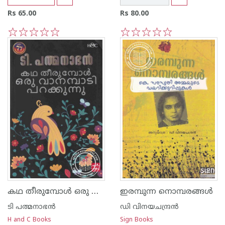
Rs 65.00
Rs 80.00
1
2
3
4
5
1
2
3
4
5
കഥ തീരുമ്പോള്‍ ഒരു വാനമ്പാടി പറക്കുന്നു
ഇരമ്പുന്ന നൊമ്പരങ്ങള്‍‌
ടി പത്മനാഭന്‍
ഡി വിനയചന്ദ്രന്‍
H and C Books
Sign Books