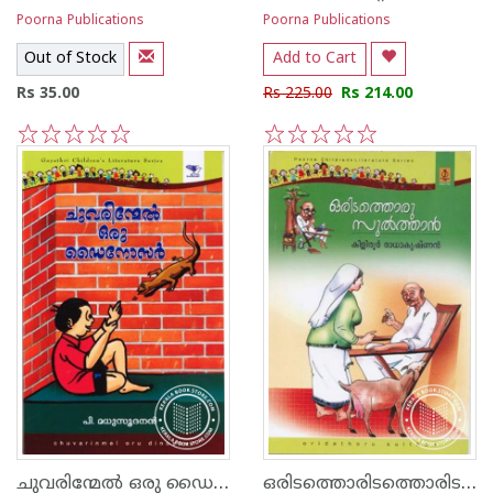
Poorna Publications
Poorna Publications
Out of Stock
Add to Cart
Rs 35.00
Rs 225.00
Rs 214.00
1
2
3
4
5
1
2
3
4
5
ചുവരിന്മേല്‍ ഒരു ഡൈനോസര്‍
ഒരിടത്തൊരിടത്തൊരിടത്തൊരു സുല്‍താ‌ന്‍