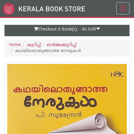
Toggl
Go
navig
to
Home
Page
Checkout 0
Book(s), -
Rs 0.00
Home
കുറിപ്പ്‌
ഓര്‍മ്മക്കുറിപ്പ്‌
കഥയിലൊതുങ്ങാത്ത നേരുകള്‍