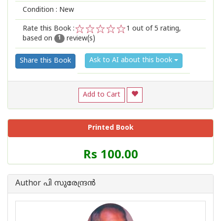
Condition : New
Rate this Book :
1
out of 5 rating,
based on
review(s)
1
2
3
4
5
1
Ask to AI about this book
Share this Book
Add to Cart
Printed Book
Price
Rs 100.00
of
this
Book
Author പി സുരേന്ദ്രന്‍
is