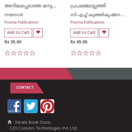
അറിയപ്പെടാത്ത മനുഷ്യജീവികള്‍
പ്രപഞ്ചോല്പത്തി
നന്തനാര്‍
സി എച്ച് കുഞ്ഞികൃഷ്ണ ക്കുറുപ്പ്
Poorna Publications
Poorna Publications
Add to Cart
Add to Cart
Rs 35.00
Rs 65.00
1
2
3
4
5
1
2
3
4
5
CONTACT
Kerala Book Store,
C/O Consors Technologies Pvt Ltd,