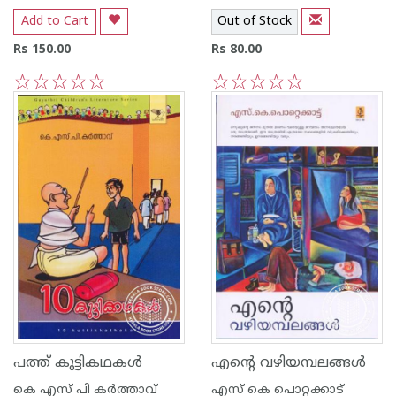
Add to Cart
Out of Stock
Rs 150.00
Rs 80.00
1
2
3
4
5
1
2
3
4
5
പത്ത് കുട്ടികഥകള്‍
എന്റെ വഴിയമ്പലങ്ങള്‍
കെ എസ് പി കര്‍ത്താവ്
എസ്‌ കെ പൊറ്റക്കാട്‌