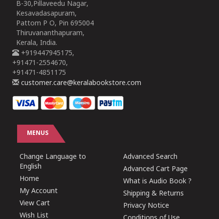
B-30,Pillaveedu Nagar,
Kesavadasapuram,
Pattom P O, Pin 695004
Thiruvananthapuram,
Kerala, India.
+919447945175,
+91471-2554670,
+91471-4851175
customer.care@keralabookstore.com
MENUS
Change Language to
Advanced Search
English
Advanced Cart Page
Home
What is Audio Book ?
My Account
Shipping & Returns
View Cart
Privacy Notice
Wish List
Conditions of Use