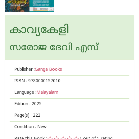
കാവ്യകേളി
സരോജ ദേവി എസ്
Publisher :
Ganga Books
ISBN :
9780000157010
Language :
Malayalam
Edition :
2025
Page(s) :
222
Condition : New
Rate this Book :
1
out of 5 rating,