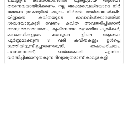
ചൊല്ലുന്ന കവിതാഭാഗങ്ങൾ പൂർണ്ണമായ ആശയം
തരുന്നവയായിരിക്കണം. നല്ല അക്ഷരശുദ്ധിയോടെ നിർ
ത്തേണ്ട ഇടങ്ങളിൽ മാത്രം നിർത്തി അർത്ഥങ്കയ്ക്കിട
യില്ലാതെ കവിതയുടെ ഭാവാവിഷ്ക്കാരത്തിൽ
ശ്രദ്ധയോടുകൂടി വേണം കവിത അവതരിപ്പിക്കാൻ
അധ്യാത്മരാമായണം, കൃഷ്‌ണഗാഥ തുടങ്ങിയ കൃതികൾ,
മഹാകവികളുടെ കാവുങ്ങ ളിലെ ആശയം
പൂർണ്ണമാക്കുന്ന 8 വരി കവിതകളും ഉൾപ്പെ
ടുത്തിയിട്ടുണ്ട്.ഉച്ചാരണശുദ്ധി, ഭാഷാപരിചയം,
പദസനമ്പത്ത്, ഓർമ്മശക്തി എന്നിവ
വർദ്ധിപ്പിക്കാനുതകുന്ന ദിവ്യാര്യതമാണ് കാവ്യകേളി