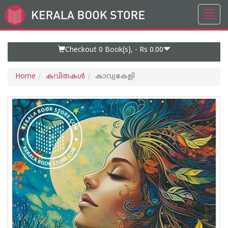
Toggl
Go
navig
to
Home
Page
Checkout 0
Book(s), -
Rs 0.00
Home
കവിതകള്‍
കാവ്യകേളി