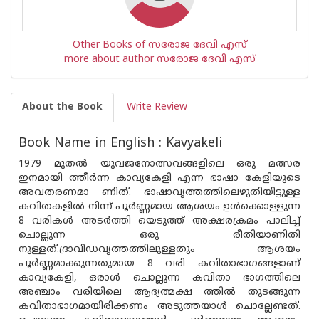
Other Books of സരോജ ദേവി എസ്
more about author സരോജ ദേവി എസ്
About the Book
Write Review
Book Name in English : Kavyakeli
1979 മുതൽ യുവജനോത്സവങ്ങളിലെ ഒരു മത്സര
ഇനമായി ത്തീർന്ന കാവ്യകേളി എന്ന ഭാഷാ കേളിയുടെ
അവതരണമാ ണിത്. ഭാഷാവൃത്തത്തിലെഴുതിയിട്ടുള്ള
കവിതകളിൽ നിന്ന് പൂർണ്ണമായ ആശയം ഉൾക്കൊള്ളുന്ന
8 വരികൾ അടർത്തി യെടുത്ത് അക്ഷരക്രമം പാലിച്ച്
ചൊല്ലുന്ന ഒരു രീതിയാണിതി
നുള്ളത്.ദ്രാവിഡവൃത്തത്തിലുള്ളതും ആശയം
പൂർണ്ണമാക്കുന്നതുമായ 8 വരി കവിതാഭാഗങ്ങളാണ്
കാവ്യകേളി, ഒരാൾ ചൊല്ലുന്ന കവിതാ ഭാഗത്തിലെ
അഞ്ചാം വരിയിലെ ആദ്യത്മക്ഷ ത്തിൽ തുടങ്ങുന്ന
കവിതാഭാഗമായിരിക്കണം അടുത്തയാൾ ചൊല്ലേണ്ടത്.