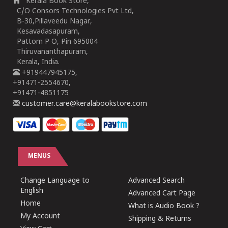
Kerala Book Store,
C/O Consors Technologies Pvt Ltd,
B-30,Pillaveedu Nagar,
Kesavadasapuram,
Pattom P O, Pin 695004
Thiruvananthapuram,
Kerala, India.
+919447945175,
+91471-2554670,
+91471-4851175
customer.care@keralabookstore.com
MENUS
Change Language to
Advanced Search
English
Advanced Cart Page
Home
What is Audio Book ?
My Account
Shipping & Returns