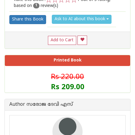
based on
review(s)
1
2
3
4
5
1
Ask to AI about this book
Share this Book
Add to Cart
Printed Book
Rs 220.00
Rs 209.00
Author സരോജ ദേവി എസ്