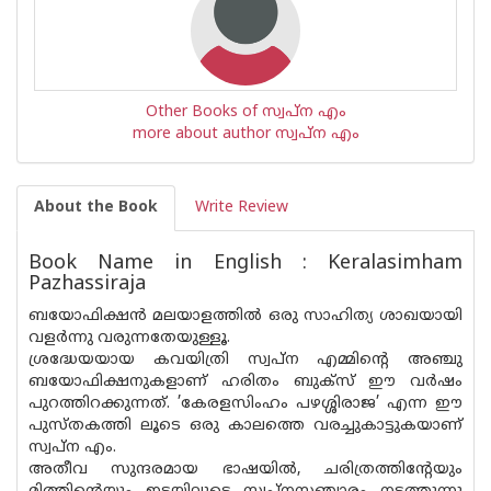
Other Books of സ്വപ്ന എം
more about author സ്വപ്ന എം
About the Book
Write Review
Book Name in English : Keralasimham
Pazhassiraja
ബയോഫിക്ഷൻ മലയാളത്തിൽ ഒരു സാഹിത്യ ശാഖയായി
വളർന്നു വരുന്നതേയുള്ളൂ.
ശ്രദ്ധേയയായ കവയിത്രി സ്വപ്‌ന എമ്മിന്റെ അഞ്ചു
ബയോഫിക്ഷനുകളാണ് ഹരിതം ബുക്സ് ഈ വർഷം
പുറത്തിറക്കുന്നത്. ’കേരളസിംഹം പഴശ്ശിരാജ’ എന്ന ഈ
പുസ്‌തകത്തി ലൂടെ ഒരു കാലത്തെ വരച്ചുകാട്ടുകയാണ്
സ്വ‌പ്ന എം.
അതീവ സുന്ദരമായ ഭാഷയിൽ, ചരിത്രത്തിന്റേയും