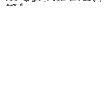
മിത്തിൻ്റെയും ഇടയിലൂടെ സ്വ‌പ്നസഞ്ചാരം നടത്തുന്നു
കവയിത്രി.