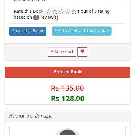
Condition : New
Rate this Book :
1
out of 5 rating,
based on
review(s)
1
2
3
4
5
2
Ask to AI about this book
Share this Book
Add to Cart
Printed Book
Rs 135.00
Rs 128.00
Author സ്വപ്ന എം