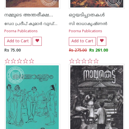
നമ്മുടെ അന്തരീക്ഷവും കാലാവസ്ഥാ ഘടകങ്ങ‌ളും
ഒറ്റയടിപ്പാതകള്‍
ഡോ പ്രദീപ് കുമാര്‍ വുഡ്നില്‍
സി രാധാകൃഷ്ണന്‍
Poorna Publications
Poorna Publications
Add to Cart
Add to Cart
Rs 75.00
Rs 275.00
Rs 261.00
1
2
3
4
5
1
2
3
4
5