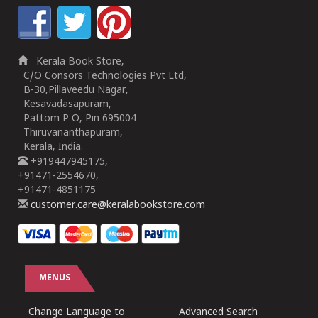
Kerala Book Store,
C/O Consors Technologies Pvt Ltd,
B-30,Pillaveedu Nagar,
Kesavadasapuram,
Pattom P O, Pin 695004
Thiruvananthapuram,
Kerala, India.
+919447945175,
+91471-2554670,
+91471-4851175
customer.care@keralabookstore.com
MENUS
Change Language to
Advanced Search