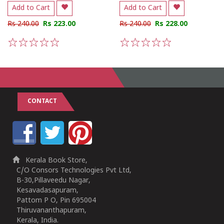
Add to Cart
Add to Cart
Rs 240.00
Rs 223.00
Rs 240.00
Rs 228.00
1
2
3
4
5
1
2
3
4
5
CONTACT
Kerala Book Store,
C/O Consors Technologies Pvt Ltd,
B-30,Pillaveedu Nagar,
Kesavadasapuram,
Pattom P O, Pin 695004
Thiruvananthapuram,
Kerala, India.