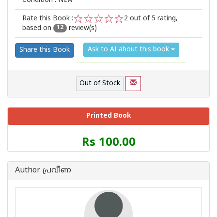
Condition : New
Rate this Book :
2
out of 5 rating,
based on
review(s)
1
2
3
4
5
12
Ask to AI about this book
Share this Book
Out of Stock
Printed Book
Price
Rs 100.00
of
this
Book
Author പ്രവീണ
is