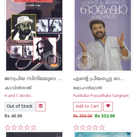
ജനപ്രിയ സിനിമയുടെ രാജശില്‍പ്പികള്‍
എന്റെ പ്രിയപ്പെട്ട ഓഷോ കഥകള്‍
കാവില്‍‌രാജ്‌
മോഹന്‍ലാല്‍
H and C Books
Pusthaka Prasadhaka Sangham
Out of Stock
Add to Cart
Rs 40.00
Rs 350.00
Rs 332.00
1
2
3
4
5
1
2
3
4
5