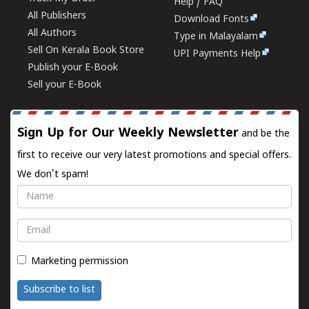
Help / FAQ
All Publishers
Download Fonts
All Authors
Type in Malayalam
Sell On Kerala Book Store
UPI Payments Help
Publish your E-Book
Sell your E-Book
Sign Up for Our Weekly Newsletter
and be the
first to receive our very latest promotions and special offers.
We don't spam!
Name
Email
Marketing permission
Subscribe to list