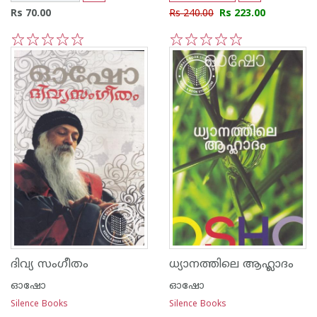
Rs 70.00
Rs 240.00
Rs 223.00
1
2
3
4
5
1
2
3
4
5
ദിവ്യ സംഗീതം
ധ്യാനത്തിലെ ആഹ്ലാദം
ഓഷോ
ഓഷോ
Silence Books
Silence Books