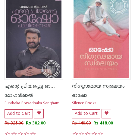
എന്റെ പ്രിയപ്പെട്ട ഓഷോ ഫലിതങ്ങള്‍
നിഗൂഢമായ സ്വരലയം
മോഹന്‍ലാല്‍
ഓഷോ
Pusthaka Prasadhaka Sangham
Silence Books
Add to Cart
Add to Cart
Rs 325.00
Rs 302.00
Rs 440.00
Rs 418.00