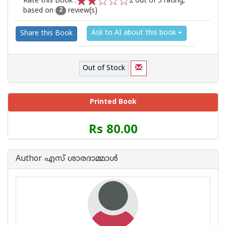
Rate this Book :
2
out of 5 rating,
based on
review(s)
1
2
3
4
5
2
Ask to AI about this book
Share this Book
Out of Stock
Printed Book
Price
Rs 80.00
of
this
Book
Author എസ് ശാരദാമ്മാള്‍
is