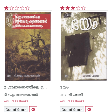
1
2
3
4
5
1
2
3
4
5
മഹാഭാരതത്തിലെ ഉജ്ജ്വലമുഹൂര്‍ത്തങ്ങള്‍ പ്രധാനകഥാപാത്രങ്ങളും
ഭയം
ടി ഐ നാരായണന്‍
കടാതി ഷാജി
Yes Press Books
Yes Press Books
Out of Stock
Out of Stock