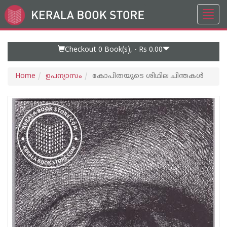
Toggl
Go
navig
to
Home
Page
Checkout 0
Book(s), -
Rs 0.00
Home
ഉപന്യാസം
കോപിതയുടെ ശിഥില ചിന്തകള്‍