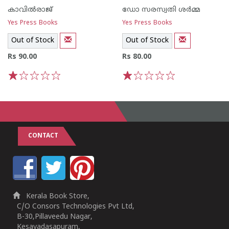
കാവില്‍‌രാജ്‌
ഡോ സരസ്വതി ശര്‍മ്മ
Yes Press Books
Yes Press Books
Out of Stock
Out of Stock
Rs 90.00
Rs 80.00
1
2
3
4
5
1
2
3
4
5
CONTACT
Kerala Book Store,
C/O Consors Technologies Pvt Ltd,
B-30,Pillaveedu Nagar,
Kesavadasapuram,