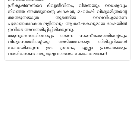
ശ്രീകൃഷ്‌ണൻറെ ദിവ്യജീവിതം, വീരതയും ധൈര്യവും
നിറഞ്ഞ അർജുനൻ്റെ കഥകൾ, മഹർഷി വിശ്വാമിത്രൻ്റെ
അത്ഭുതയാത്ര തുടങ്ങിയ വൈവിധ്യമാർന്ന
പുരാണകഥകൾ ലളിതവും ആകർഷകവുമായ ഭാഷയിൽ
ഇവിടെ അവതരിപ്പിച്ചിരിക്കുന്നു.
ആസ്വാദനത്തിനൊപ്പം തന്നെ സംസ്‌കാരത്തിൻ്റെയും
വിശ്വാസത്തിന്റെയും അടിത്തറകളെ തിരിച്ചറിയാൻ
സഹായിക്കുന്ന ഈ ഗ്രന്ഥം, എല്ലാ പ്രായക്കാരും
വായിക്കേണ്ട ഒരു മൂല്യവത്തായ സമാഹാരമാണ്