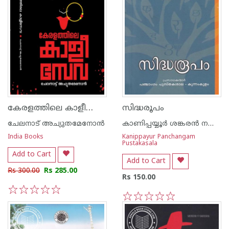
കേരളത്തിലെ കാളീസേവ
സിദ്ധരൂപം
ചേലനാട് അച്യുതമേനോന്‍
കാണിപ്പയ്യൂര്‍ ശങ്കരന്‍ നമ്പൂതിരിപ്പാട്
India Books
Kanippayur Panchangam
Pustakasala
Add to Cart
Add to Cart
Rs 300.00
Rs 285.00
Rs 150.00
1
2
3
4
5
1
2
3
4
5