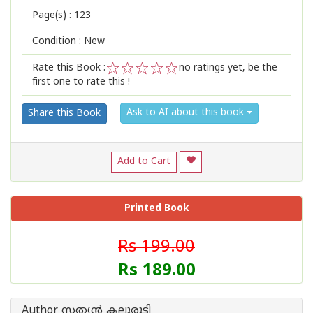
Page(s) :
123
Condition : New
Rate this Book :
no ratings yet, be the
first one to rate this !
1
2
3
4
5
Ask to AI about this book
Share this Book
Add to Cart
Printed Book
Rs 199.00
Rs 189.00
Author സത്യന്‍ കല്ലുരുട്ടി