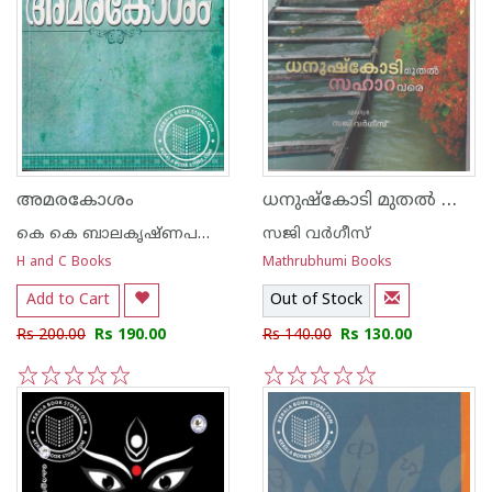
ധനുഷ്‌കോടി മുതല്‍ സഹാറ വരെ
അമരകോശം
കെ കെ ബാലകൃഷ്ണപണിക്കര്‍
സജി വര്‍ഗീസ്
H and C Books
Mathrubhumi Books
Add to Cart
Out of Stock
Rs 200.00
Rs 190.00
Rs 140.00
Rs 130.00
1
2
3
4
5
1
2
3
4
5