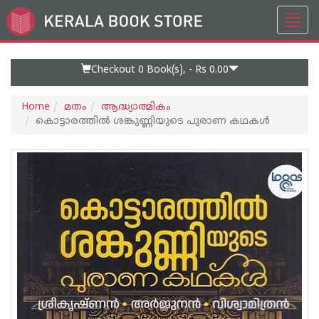
Toggl
Go
navig
to
Home
Page
Checkout 0
Book(s), -
Rs 0.00
Home
മതം
ആദ്ധ്യാത്മികം
കൊട്ടാരത്തിൽ ശങ്കുണ്ണിയുടെ പുരാണ കഥകൾ