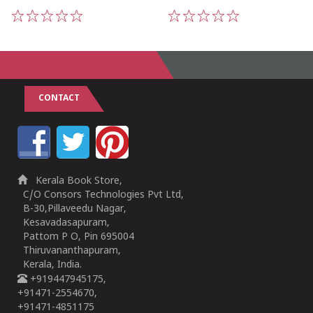
1
2
3
4
5
1
2
3
4
5
CONTACT
Kerala Book Store,
C/O Consors Technologies Pvt Ltd,
B-30,Pillaveedu Nagar,
Kesavadasapuram,
Pattom P O, Pin 695004
Thiruvananthapuram,
Kerala, India.
+919447945175,
+91471-2554670,
+91471-4851175