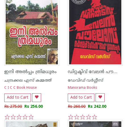
ഡിറ്റക്ടിവ് വേലൻ പൗലോസ്
ഇനി അല്‍പ്പം ത്രിമധുരം
ചന്ദ്രക്കല എസ് കമ്മത്ത്
ഡേവിഡ് വര്‍ഗ്ഗീസ്
C I C C Book House
Manorama Books
Add to Cart
Add to Cart
Rs 275.00
Rs 256.00
Rs 260.00
Rs 242.00
1
2
3
4
5
1
2
3
4
5