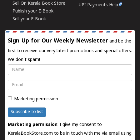
Sell On Kerala Book Store
UPI Payments Help
Publish your E-Book
Sell your E-Book
Sign Up for Our Weekly Newsletter
and be the
first to receive our very latest promotions and special offers.
We don't spam!
Name
Email
Marketing permission
Subscribe to list
Marketing permission
: I give my consent to
KeralaBookStore.com to be in touch with me via email using