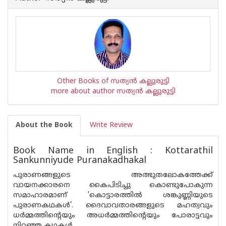
Other Books of സത്യന്‍ കല്ലുരുട്ടി
more about author സത്യന്‍ കല്ലുരുട്ടി
About the Book
Write Review
Book Name in English : Kottarathil
Sankunniyude Puranakadhakal
പുരാണങ്ങളുടെ അത്ഭുതലോകത്തേക്ക്
വായനക്കാരനെ കൈപിടിച്ചു കൊണ്ടുപോകുന്ന
സമാഹാരമാണ് ’കൊട്ടാരത്തിൽ ശങ്കുണ്ണിയുടെ
പുരാണകഥകൾ’. ദൈവാവതാരങ്ങളുടെ മഹത്വവും
ധർമ്മത്തിൻ്റെയും അധർമ്മത്തിന്റെയും പോരാട്ടവും
നിറഞ്ഞ കഥകൾ.