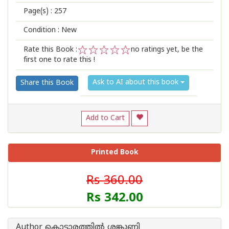
Page(s) :
257
Condition : New
Rate this Book :
no ratings yet, be the
first one to rate this !
1
2
3
4
5
Ask to AI about this book
Share this Book
Add to Cart
Printed Book
Rs 360.00
Rs 342.00
Author കൊട്ടാരത്തില്‍ ശങ്കുണ്ണി