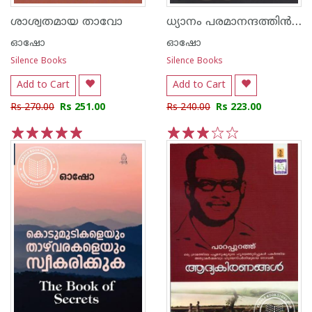
ധ്യാനം പരമാനന്ദത്തി‌ന്‍ കല
ശാശ്വതമായ താവോ
ഓഷോ
ഓഷോ
Silence Books
Silence Books
Add to Cart
Add to Cart
Rs 270.00
Rs 251.00
Rs 240.00
Rs 223.00
1
2
3
4
5
1
2
3
4
5