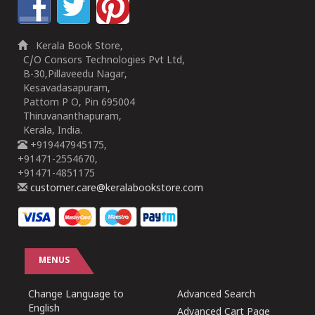
Kerala Book Store,
C/O Consors Technologies Pvt Ltd,
B-30,Pillaveedu Nagar,
Kesavadasapuram,
Pattom P O, Pin 695004
Thiruvananthapuram,
Kerala, India.
+919447945175,
+91471-2554670,
+91471-4851175
customer.care@keralabookstore.com
MENUS
Change Language to
Advanced Search
English
Advanced Cart Page