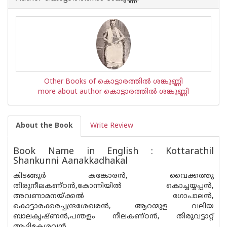
Other Books of കൊട്ടാരത്തില്‍ ശങ്കുണ്ണി
more about author കൊട്ടാരത്തില്‍ ശങ്കുണ്ണി
About the Book
Write Review
Book Name in English : Kottarathil
Shankunni Aanakkadhakal
കിടങ്ങൂർ കങ്കോരൻ, വൈക്കത്തു
തിരുനീലകണ്ഠ‌ൻ,കോന്നിയിൽ കൊച്ചയ്യപ്പൻ,
അവണാമനയ്ക്കൽ ഗോപാലൻ,
കൊട്ടാരക്കരച്ചന്ദ്രശേഖരൻ, ആറന്മുള വലിയ
ബാലകൃഷ്ണ‌ൻ,പന്തളം നീലകണ്ഠൻ, തിരുവട്ടാറ്റ്
ആദികേശവൻ.