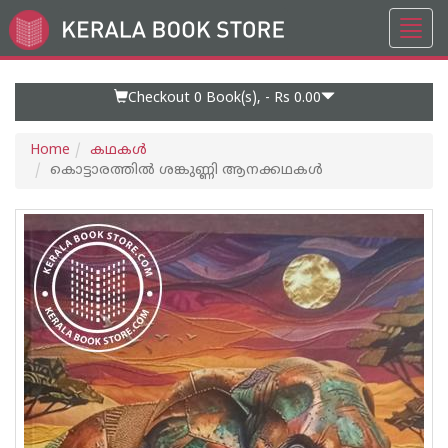
Toggl
Go
navig
to
Home
Page
Checkout 0
Book(s), -
Rs 0.00
Home
കഥകള്‍
കൊട്ടാരത്തിൽ ശങ്കുണ്ണി ആനക്കഥകൾ