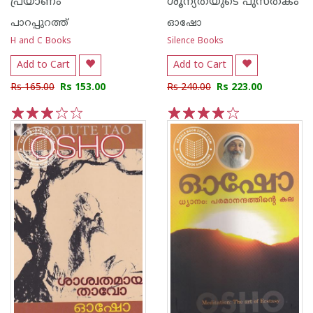
പ്രയാണം
ശൂന്യതയുടെ പുസ്തകം
പാറപ്പുറത്ത്‌
ഓഷോ
H and C Books
Silence Books
Add to Cart
Add to Cart
Rs 165.00
Rs 153.00
Rs 240.00
Rs 223.00
1
2
3
4
5
1
2
3
4
5