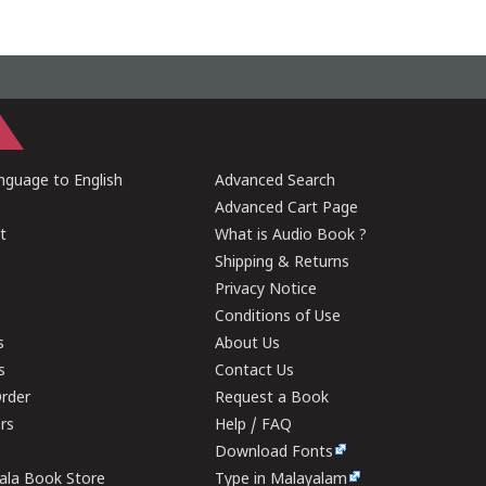
guage to English
Advanced Search
Advanced Cart Page
t
What is Audio Book ?
Shipping & Returns
Privacy Notice
Conditions of Use
s
About Us
s
Contact Us
rder
Request a Book
ers
Help / FAQ
Download Fonts
rala Book Store
Type in Malayalam