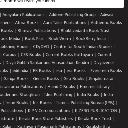
a month will reach your inbox.
|
Adayalam Publications
|
Addone Publishing Group
|
Adivasi
ishers
|
Atma Books
|
Aura Tales Publications
|
Authentic Books
 Books
|
Bhairavi Publications
|
Bhaktivedanta Book Trust
ook Media
|
Book Plus
|
Book Worm
|
BookBerry India
|
ublishing House
|
CD/DVD
|
Centre for South Indian Studies
|
|
Corpus
|
CSS Books
|
Current Books Kottayam
|
Current
s
|
Divya Gahbh Sankar and Anusandhan Kendra
|
Divyaverse
ooks
|
editindia
|
EK Books
|
eka
|
era Books
|
Evergreen Books
|
Ganga Books
|
Genius Books
|
Geo Books
|
Girijakumaran
astasrama Publications
|
H and C Books
|
Hammer Library
|
odder and Stoughton
|
Idea Publishing
|
India Books
|
India
s
|
Irene Books
|
Iris Books
|
Islamic Publishing Bureau (IPB)
|
 Publications
|
K P V Communications
|
K'ZERO PUBLICATION
|
nstitute
|
Kerala Book Store Publishers
|
Kerala Book Trust
|
r Kalari
|
Kottayam Puspanath Publications
|
Kurukshethra