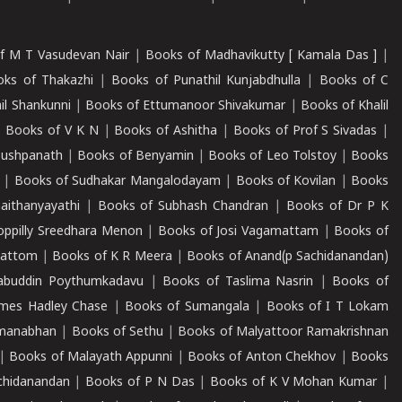
f M T Vasudevan Nair
|
Books of Madhavikutty [ Kamala Das ]
|
ks of Thakazhi
|
Books of Punathil Kunjabdhulla
|
Books of C
il Shankunni
|
Books of Ettumanoor Shivakumar
|
Books of Khalil
|
Books of V K N
|
Books of Ashitha
|
Books of Prof S Sivadas
|
Pushpanath
|
Books of Benyamin
|
Books of Leo Tolstoy
|
Books
|
Books of Sudhakar Mangalodayam
|
Books of Kovilan
|
Books
aithanyayathi
|
Books of Subhash Chandran
|
Books of Dr P K
oppilly Sreedhara Menon
|
Books of Josi Vagamattam
|
Books of
mattom
|
Books of K R Meera
|
Books of Anand(p Sachidanandan)
abuddin Poythumkadavu
|
Books of Taslima Nasrin
|
Books of
ames Hadley Chase
|
Books of Sumangala
|
Books of I T Lokam
dmanabhan
|
Books of Sethu
|
Books of Malyattoor Ramakrishnan
|
Books of Malayath Appunni
|
Books of Anton Chekhov
|
Books
chidanandan
|
Books of P N Das
|
Books of K V Mohan Kumar
|