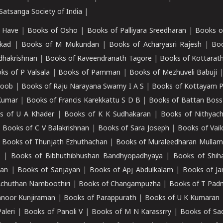
atsanga Society of India
|
 Have
|
Books of Osho
|
Books of Palliyara Sreedharan
|
Books o
kad
|
Books of M Mukundan
|
Books of Acharyasri Rajesh
|
Boo
adhakrishnan
|
Books of Raveendranath Tagore
|
Books of Kottarath
ks of P Valsala
|
Books of Pamman
|
Books of Mezhuveli Babuji
roob
|
Books of Raju Narayana Swamy I A S
|
Books of Kottayam 
Kumar
|
Books of Francis Karekkattu S D B
|
Books of Battan Boss
s of U A Khader
|
Books of K K Sudhakaran
|
Books of Nithyach
|
Books of C V Balakrishnan
|
Books of Sara Joseph
|
Books of Vail
|
Books of Thunjath Ezhuthachan
|
Books of Muraleedharan Mulla
e
|
Books of Bibhuthibhushan Bandhyopadhyaya
|
Books of Shih
dan
|
Books of Sanjayan
|
Books of Apj Abdulkalam
|
Books of J
Achuthan Namboothiri
|
Books of Changampuzha
|
Books of T Pa
nnoor Kunjiraman
|
Books of Parappurath
|
Books of U K Kumaran
aleri
|
Books of Panoli V
|
Books of M N Karassrry
|
Books of Sa