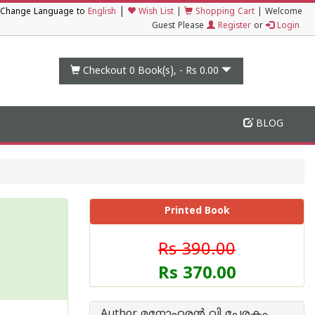
|
Change Language to
English
Wish List
|
Shopping Cart
|
Welcome
Guest Please
Register
or
Login
Checkout 0
Book(s), -
Rs 0.00
BLOG
Printed Book
Rs 390.00
Rs 370.00
Author മനോഹരന്‍ വി പേരകം