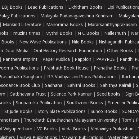
|
LBJ Books
|
Lead Publications
|
Likhitham Books
|
Lipi Publication
alay Publications
|
Malayala Padanagaveshna Kendram
|
Malayalam
|
Mankind Literature
|
Manorama Books
|
Mararsahithyaprakasam
ooks
|
muziris times
|
Mythri Books
|
N C Books
|
Nallezhuth
|
Nar
 Books
|
New Wave Publications
|
Nile Books
|
Nishagandhi Publica
n Door Media
|
Oral History Research Foundation
|
Other Books
|
|
Panthera Imprint
|
Paper Publica
|
Pappion
|
PAPYRUS
|
Paridhi P
Poorna Publications
|
Prabhath Book House
|
Pranatha Books
|
Pra
Prasadhaka Sangham
|
R S Vadhyar and Sons Publications
|
Rachana
esonance Book Club
|
Sadhana
|
Sahithi Books
|
Sahithya Kairali
|
S
kam
|
Satbhavana Trust
|
Science Park Kannur
|
Seed books
|
Sign B
Books
|
Souparnika Publication
|
Southzone Books
|
Sreerishi Publi
|
St.Jude Books
|
Story Slate Publications
|
Sunco Books
|
SUNDAY
iranottam
|
Thunchath Ezhuthachan Malayalam University
|
Tom's P
ol Vidyapeetham
|
VC Books
|
Veda Books
|
Vedavidya Prakashan
|
blishers
|
Viswa Publications
|
Viswam Publications
|
Water Melon Pu