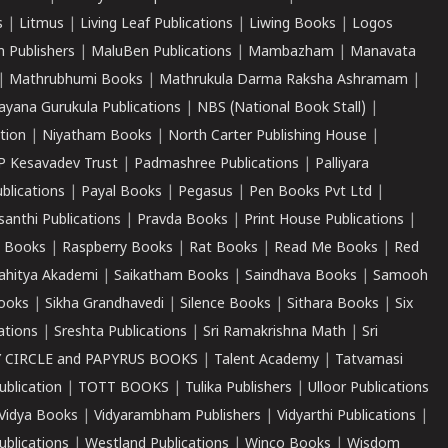
s
|
Litmus
|
Living Leaf Publications
|
Liwing Books
|
Logos
 Publishers
|
MaluBen Publications
|
Mambazham
|
Manavata
|
Mathrubhumi Books
|
Mathrukula Darma Raksha Ashramam
|
ayana Gurukula Publications
|
NBS (National Book Stall)
|
tion
|
Niyatham Books
|
North Carter Publishing House
|
P Kesavadev Trust
|
Padmashree Publications
|
Palliyara
ublications
|
Payal Books
|
Pegasus
|
Pen Books Pvt Ltd
|
santhi Publications
|
Pravda Books
|
Print House Publications
|
 Books
|
Raspberry Books
|
Rat Books
|
Read Me Books
|
Red
ahitya Akademi
|
Saikatham Books
|
Saindhava Books
|
Samooh
ooks
|
Sikha Grandhavedi
|
Silence Books
|
Sithara Books
|
Six
cations
|
Sreshta Publications
|
Sri Ramakrishna Math
|
Sri
 CIRCLE and PAPYRUS BOOKS
|
Talent Academy
|
Tatvamasi
ublication
|
TOTT BOOKS
|
Tulika Publishers
|
Ulloor Publications
Vidya Books
|
Vidyarambham Publishers
|
Vidyarthi Publications
|
blications
|
Westland Publications
|
Winco Books
|
Wisdom