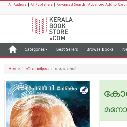
All Authors
|
All Publishers
|
Advanced Search
|
Advanced Add to Cart
Categories
Best Sellers
Browse Books
Ne
Home
ജീവചരിത്രം
കോവിലന്‍
കോവ
മനോഹ