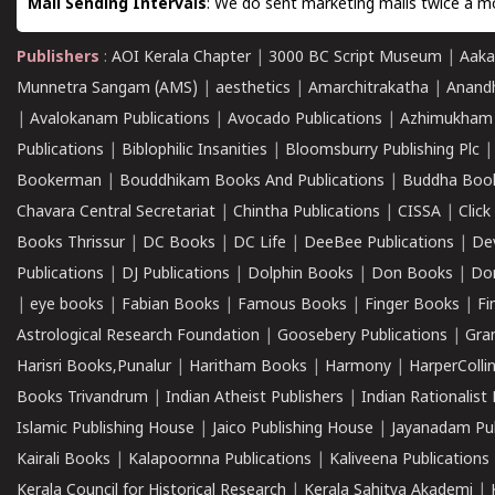
Mail Sending Intervals
: We do sent marketing mails twice a mo
Publishers
:
AOI Kerala Chapter
|
3000 BC Script Museum
|
Aaka
Munnetra Sangam (AMS)
|
aesthetics
|
Amarchitrakatha
|
Anand
|
Avalokanam Publications
|
Avocado Publications
|
Azhimukham
Publications
|
Biblophilic Insanities
|
Bloomsburry Publishing Plc
Bookerman
|
Bouddhikam Books And Publications
|
Buddha Boo
Chavara Central Secretariat
|
Chintha Publications
|
CISSA
|
Clic
Books Thrissur
|
DC Books
|
DC Life
|
DeeBee Publications
|
De
Publications
|
DJ Publications
|
Dolphin Books
|
Don Books
|
Don
|
eye books
|
Fabian Books
|
Famous Books
|
Finger Books
|
Fi
Astrological Research Foundation
|
Goosebery Publications
|
Gra
Harisri Books,Punalur
|
Haritham Books
|
Harmony
|
HarperCollin
Books Trivandrum
|
Indian Atheist Publishers
|
Indian Rationalist 
Islamic Publishing House
|
Jaico Publishing House
|
Jayanadam Pub
Kairali Books
|
Kalapoornna Publications
|
Kaliveena Publications
Kerala Council for Historical Research
|
Kerala Sahitya Akademi
|