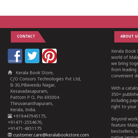
CONTACT
ABOUT U
Kerala Book S
world of Mala
we bring tog
from leading 
Kerala Book Store,
convenient de
C/O Consors Technologies Pvt Ltd,
B-30,Pillaveedu Nagar,
With a catalo
Kesavadasapuram,
350+ publish
Pattom P O, Pin 695004
including pa
Thiruvananthapuram,
right to your 
Kerala, India.
+919447945175,
Beyond works
+91471-2554670,
feature Malay
+91471-4851175
bestsellers, 
customer.care@keralabookstore.com
native langua