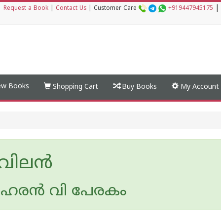
|
|
Request a Book
|
Contact Us
|
Customer Care
+919447945175
w Books
Shopping Cart
Buy Books
My Account
ിലന്‍
രന്‍ വി പേരകം