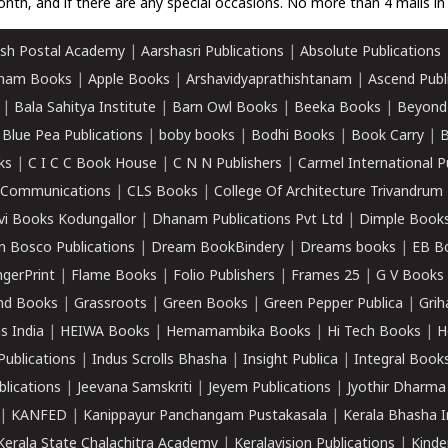
nth, and if there are any special occasions. No more than 4 mails in 
sh Postal Academy
|
Aarshasri Publications
|
Absolute Publications
ham Books
|
Apple Books
|
Arshavidyaprathishtanam
|
Ascend Publ
|
Bala Sahitya Institute
|
Barn Owl Books
|
Beeka Books
|
Beyond
|
Blue Pea Publications
|
boby books
|
Bodhi Books
|
Book Carry
|
B
ks
|
C I C C Book House
|
C N N Publishers
|
Carmel International P
k Communications
|
CLS Books
|
College Of Architecture Trivandrum
vi Books Kodungallor
|
Dhanam Publications Pvt Ltd
|
Dimple Book
 Bosco Publications
|
Dream BookBindery
|
Dreams books
|
EB B
ngerPrint
|
Flame Books
|
Folio Publishers
|
Frames 25
|
G V Books
nd Books
|
Grassroots
|
Green Books
|
Green Pepper Publica
|
Grih
s India
|
HEIWA Books
|
Hemamambika Books
|
Hi Tech Books
|
H
Publications
|
Indus Scrolls Bhasha
|
Insight Publica
|
Integral Book
lications
|
Jeevana Samskriti
|
Jeyem Publications
|
Jyothir Dharma
|
KANFED
|
Kanippayur Panchangam Pustakasala
|
Kerala Bhasha I
Kerala State Chalachitra Academy
|
Keralavision Publications
|
Kinde