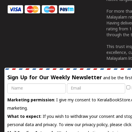
For more tha
Malayalam re
Having deliv
rating from 
through the t
This trust in
excellence, c
Malayalam lit
Sign Up for Our Weekly Newsletter
and be the firs
Name
Email
Marketing permission
: I give my consent to KeralaBookStore.
marketing.
What to expect
: If you wish to withdraw your consent and stop
personal data and privacy. To view our privacy policy, please
clic