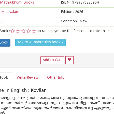
Mathrubhumi Books
ISBN :
9789376880904
:
Malayalam
Edition :
2026
295
Condition : New
Book :
no ratings yet, be the first one to rate this !
1
2
3
4
5
Ask to AI about this book
 Book
Add to Cart
Book
Write Review
Other Info
 in English : Kovilan
ങ്ങളിലും ഒരേ പ്രതികരണം, ഒരേ വ്യാഖ്യാനം എന്നതല്ല കോവിലന്
്‍ സംഭവത്തിന്റെ വശങ്ങളൊന്നും വിട്ടുപോവാറില്ല. സംസ്‌കാരസ
യം എന്ന് സമ്മതിക്കാനുള്ള ആര്‍ജ്ജവം കോവിലനെ മറ്റ് എഴുത്തുകാരി
ന്‍