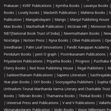
Prakasan
|
KVRF Publications
|
Kymtha Books
|
Lavanya Books
Books
|
Lovely books
|
Macbeth Publication
|
Mahima Books
|
M
Publication
|
Mangalodayam
|
Mango
|
Manjul Publishing House
Max Books
|
Mazhathulli Publication
|
McGraw-Hill
|
Monsoon B
NBT(National Book Trust of India)
|
Neermathalam Books
|
New
Nostalgia
|
Notion Press
|
Nyna Books
|
Olive Publications
|
Ope
Sreedharan
|
Palm Leaf Innovations
|
Pandit Karuppan Academy
Pendulum Books
|
pent O graph
|
Poomkavanam Publications
|
Priyadarsini Publications
|
Priyatha Books
|
Progress
|
Pusthaka 
Cherry Books
|
Red Rose Publishing House
|
Regal Publishers
|
R
|
Sankeerthanam Publications
|
Sapiens Literature
|
Sasthrajala
Year plan Books
|
SKY Books
|
Sooryagatha Publishers
|
Sophia 
Urthradom Tirunal Marthanda Varma Literary and Charitable Trust
Books
|
Telbrain Books
|
Thamanna Books
|
Thinkal Books
|
Th
|
Universal Press and Publications
|
V and V Publications
|
Vallath
Vikjnanakedaram Publication
|
Violin Books
|
Vision Millennium Pu