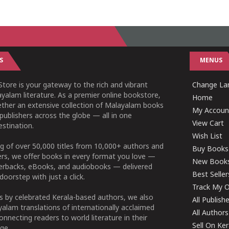
S
MENUS
tore is your gateway to the rich and vibrant
Change Lan
yalam literature. As a premier online bookstore,
Home
ether an extensive collection of Malayalam books
My Accoun
publishers across the globe — all in one
View Cart
stination.
Wish List
g of over 50,000 titles from 10,000+ authors and
Buy Books
ers, we offer books in every format you love —
New Book
perbacks, eBooks, and audiobooks — delivered
Best Seller
doorstep with just a click.
Track My O
 by celebrated Kerala-based authors, we also
All Publish
alam translations of internationally acclaimed
All Authors
connecting readers to world literature in their
Sell On Ke
ge.