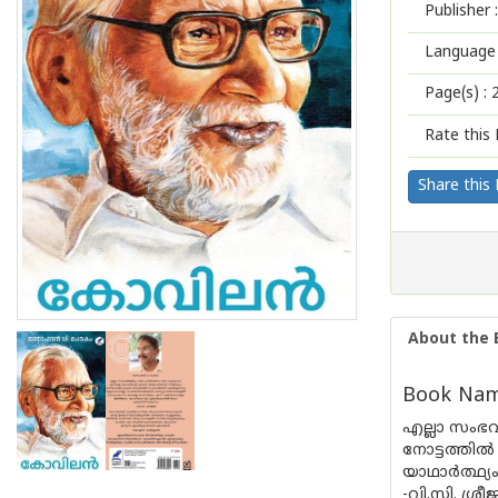
Publisher :
Language 
Page(s) :
Rate this 
Share this
About the 
Book Name
എല്ലാ സംഭവ
നോട്ടത്തില
യാഥാര്‍ത്ഥ്
-വി.സി. ശ്രീജ