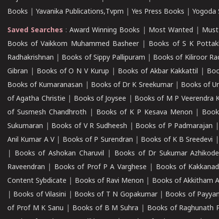
Books
|
Yavanika Publications,Tvpm
|
Yes Press Books
|
Yogoda S
Saved Searches
:
Award Winning Books
|
Most Wanted
|
Must
Books of Vaikkom Muhammed Basheer
|
Books of S K Pottak
Radhakrishnan
|
Books of Sippy Pallipuram
|
Books of Kiliroor R
Gibran
|
Books of O N V Kurup
|
Books of Akbar Kakkattil
|
Boo
Books of Kumaranasan
|
Books of Dr K Sreekumar
|
Books of U
of Agatha Christie
|
Books of Joysee
|
Books of M P Veerendra 
of Susmesh Chandhroth
|
Books of K P Kesava Menon
|
Book
Sukumaran
|
Books of V R Sudheesh
|
Books of P Padmarajan
Anil Kumar A V
|
Books of P Surendran
|
Books of K B Sreedevi
|
Books of Ashokan Charuvil
|
Books of Dr Sukumar Azhikod
Raveendran
|
Books of Prof P A Varghese
|
Books of Kakkana
Content Sybdicate
|
Books of Ravi Menon
|
Books of Akkitham 
|
Books of Vilasini
|
Books of T N Gopakumar
|
Books of Payya
of Prof M K Sanu
|
Books of B M Suhra
|
Books of Raghunath P