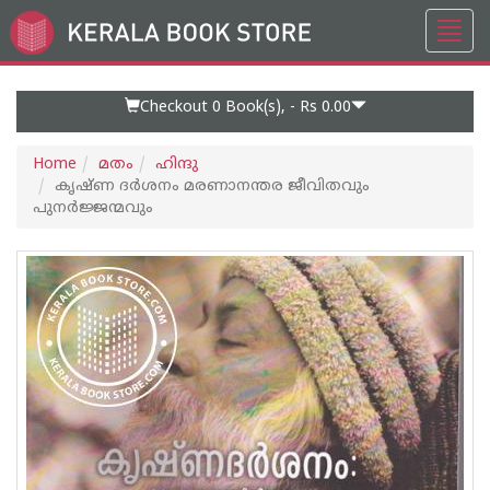
Toggl
Go
navig
to
Home
Page
Checkout 0
Book(s), -
Rs 0.00
Home
മതം
ഹിന്ദു
കൃഷ്ണ ദര്‍ശനം മരണാനന്തര ജീവിതവും
പുനര്‍ജ്ജന്മവും