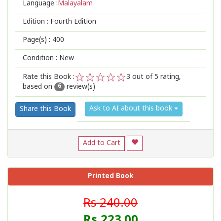
Language :
Malayalam
Edition :
Fourth Edition
Page(s) :
400
Condition : New
Rate this Book :
3
out of 5 rating,
based on
review(s)
1
2
3
4
5
6
Ask to AI about this book
Share this Book
Add to Cart
Printed Book
Rs 240.00
Rs 223.00