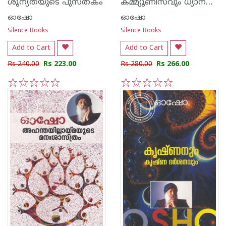
കമ്മ്യൂണിസവും ധ്യാനവും
ശൂന്യതയുടെ പുസ്തകം
ഓഷോ
ഓഷോ
Silence Books
Silence Books
Add to Cart
Add to Cart
Rs 240.00
Rs 223.00
Rs 280.00
Rs 266.00
1
2
3
4
5
1
2
3
4
5