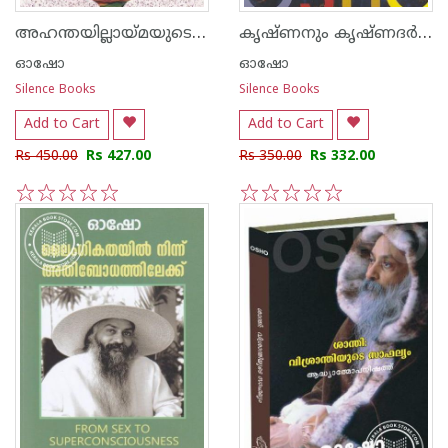
അഹന്തയില്ലായ്മയുടെ മനശാസ്ത്രം
കൃഷ്ണനും കൃഷ്ണദര്‍ശനവും
ഓഷോ
ഓഷോ
Silence Books
Silence Books
Add to Cart
Add to Cart
Rs 450.00
Rs 427.00
Rs 350.00
Rs 332.00
1
2
3
4
5
1
2
3
4
5