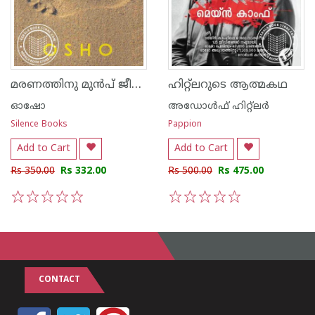
മരണത്തിനു മുന്‍പ് ജീവിതമുണ്ടോ
ഹിറ്റ്ലറുടെ ആത്മകഥ
ഓഷോ
അഡോള്‍ഫ് ഹിറ്റ്ലര്‍
Silence Books
Pappion
Add to Cart
Add to Cart
Rs 350.00
Rs 332.00
Rs 500.00
Rs 475.00
1
2
3
4
5
1
2
3
4
5
CONTACT