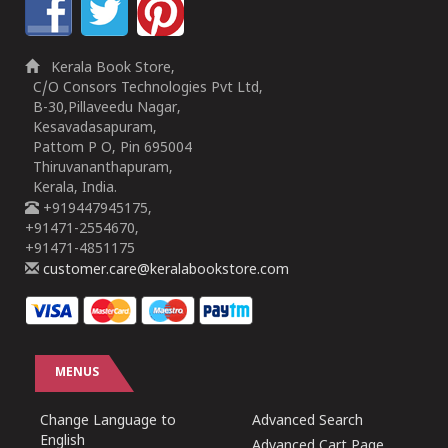
Kerala Book Store,
C/O Consors Technologies Pvt Ltd,
B-30,Pillaveedu Nagar,
Kesavadasapuram,
Pattom P O, Pin 695004
Thiruvananthapuram,
Kerala, India.
+919447945175,
+91471-2554670,
+91471-4851175
customer.care@keralabookstore.com
MENUS
Change Language to
Advanced Search
English
Advanced Cart Page