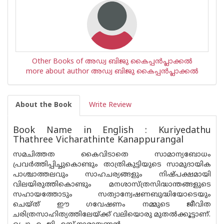
Other Books of അഡ്വ ബിജു കൈപ്പന്‍പ്ലാക്കല്‍
more about author അഡ്വ ബിജു കൈപ്പന്‍പ്ലാക്കല്‍
About the Book
Write Review
Book Name in English : Kuriyedathu
Thathree Vicharathinte Kanappurangal
സമചിത്തത കൈവിടാതെ സാമാന്യബോധം
പ്രവര്‍ത്തിപ്പിച്ചുകൊണ്ടും താത്രികുട്ടിയുടെ സാമുദായിക
പാശ്ചാത്തലവും സാഹചര്യങ്ങളും നിഷ്പക്ഷമായി
വിലയിരുത്തികൊണ്ടും മനശാസ്ത്രസിദ്ധാന്തങ്ങളുടെ
സഹായത്തോടും സത്യാന്വേഷണബുദ്ധിയോടെയും
ചെയ്ത് ഈ ഗവേഷണം നമ്മുടെ ജീവിത
ചരിത്രസാഹിത്യത്തിലേയ്ക്ക് വലിയൊരു മുതല്‍ക്കൂട്ടാണ്.