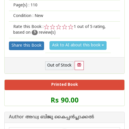
Page(s) :
110
Condition : New
Rate this Book :
1
out of 5 rating,
based on
review(s)
1
2
3
4
5
5
Ask to AI about this book
Share this Book
Out of Stock
Printed Book
Price
Rs 90.00
of
this
Book
Author അഡ്വ ബിജു കൈപ്പന്‍പ്ലാക്കല്‍
is