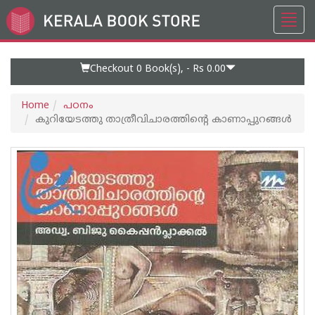
Toggl
Go
navig
to
Home
Page
Checkout 0
Book(s), -
Rs 0.00
Home
പഠനം
കുറിയേടത്തു താത്രീവിചാരത്തിന്റെ കാണാപ്പുറങ്ങള്‍