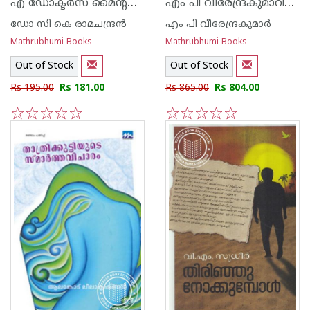
എ ഡോക്ടര്‍സ് മൈന്റ്‌സ്‌കേപ്‌
എം പി വീരേന്ദ്രകുമാറിന്റെ കൃതികള്‍ - 2 വോള്യം -
ഡോ സി കെ രാമചന്ദ്ര‌ന്‍
എം പി വീരേന്ദ്രകുമാര്‍
Mathrubhumi Books
Mathrubhumi Books
Out of Stock
Out of Stock
Rs 195.00
Rs 181.00
Rs 865.00
Rs 804.00
1
2
3
4
5
1
2
3
4
5