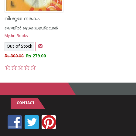
വിശുദ്ധ നരകം
ഗെയ്ല്‍ ട്രെഡ്വെഡ്‌വെല്‍
Mythri Books
Out of Stock
Rs 300.00
Rs 279.00
1
2
3
4
5
CONTACT