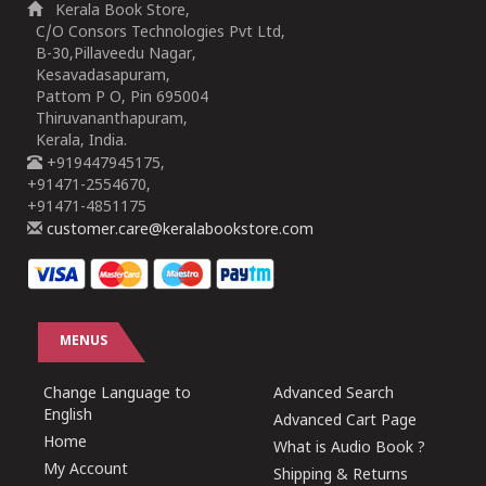
Kerala Book Store,
C/O Consors Technologies Pvt Ltd,
B-30,Pillaveedu Nagar,
Kesavadasapuram,
Pattom P O, Pin 695004
Thiruvananthapuram,
Kerala, India.
+919447945175,
+91471-2554670,
+91471-4851175
customer.care@keralabookstore.com
MENUS
Change Language to
Advanced Search
English
Advanced Cart Page
Home
What is Audio Book ?
My Account
Shipping & Returns