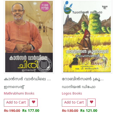
1
2
3
4
5
1
2
3
4
5
കാന്‍സര്‍ വാര്‍ഡിലെ ചിരി
റോബിന്‍സണ്‍ ക്രൂസോയുടെ സാഹസങ്ങള്‍
ഇന്നസെന്റ്‌
ഡാനിയല്‍ ഡിഫോ
Mathrubhumi Books
Logos Books
Add to Cart
Add to Cart
Rs 190.00
Rs 177.00
Rs 130.00
Rs 121.00