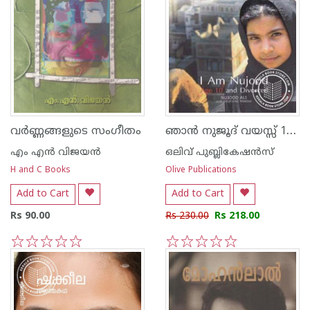
ഞാന്‍ നുജൂദ് വയസ്സ് 10 വിവാഹ മോചിത
വര്‍ണ്ണങ്ങളുടെ സംഗീതം
എം എന്‍ വിജയന്‍
ഒലിവ് പുബ്ലികേഷ‌ന്‍സ്
H and C Books
Olive Publications
Add to Cart
Add to Cart
Rs 90.00
Rs 230.00
Rs 218.00
1
2
3
4
5
1
2
3
4
5