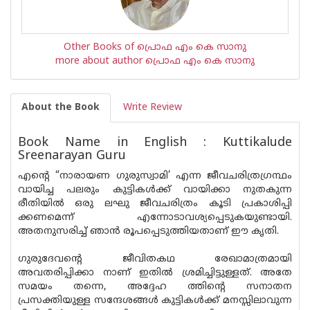
Other Books of പ്രൊഫ എം കെ സാനു
more about author പ്രൊഫ എം കെ സാനു
About the Book
Write Review
Book Name in English : Kuttikalude
Sreenarayan Guru
എന്റെ “നാരായണ ഗുരുസ്വാമി’ എന്ന ജീവചരിത്രഗ്രന്ഥം
വായിച്ച പലരും കുട്ടികൾക്ക് വായിക്കാ നുതകുന്ന
രീതിയിൽ ഒരു ലഘു ജീവചരിത്രം കൂടി പ്രകാശിപ്പി
ക്കണമെന്ന് എന്നോടാവശ്യപ്പെടുകയുണ്ടായി.
അതനുസരിച്ച് ഞാൻ രൂപപ്പെടുത്തിയതാണ് ഈ കൃതി.
ഗുരുദേവന്റെ ജീവിതകഥ രേഖാമാത്രമായി
അവതരിപ്പിക്കാ നാണ് ഇതിൽ ശ്രമിച്ചിട്ടുള്ളത്. അതേ
സമയം തന്നെ, അദ്ദേഹ ത്തിന്റെ സനാതന
പ്രസക്തിയുള്ള സന്ദേശങ്ങൾ കുട്ടികൾക്ക് മനസ്സിലാവുന്ന