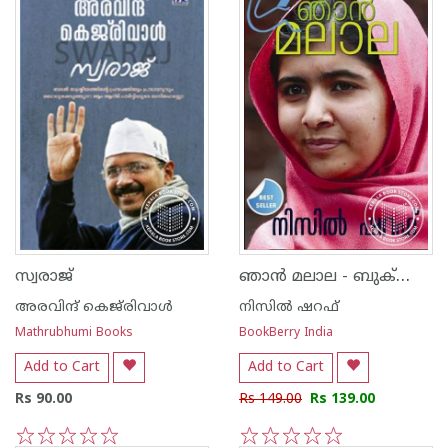
ഞാ‌ന്‍ മലാല - ബുക്‍ബെറി എഡിഷന്‍ -
സ്വരാജ്‌
അരവിന്ദ് കെജ്‌രിവാള്‍
നിസില്‍ ഷറഫ്
Mathrubhumi Books
BookBerry India
Add to Cart
Add to Cart
Rs 90.00
Rs 149.00
Rs 139.00