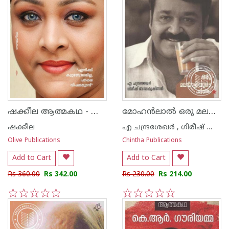
ഷക്കീല ആത്മകഥ - ഷക്കീല
മോഹ‌ന്‍ലാല്‍ ഒരു മലയാളിയുടെ ജീവിതം
ഷക്കീല
എ ചന്ദ്രശേഖര്‍ , ഗിരീഷ് ബാലകൃഷ്ണന്‍
Olive Publications
Chintha Publications
Add to Cart
Add to Cart
Rs 360.00
Rs 342.00
Rs 230.00
Rs 214.00
1
2
3
4
5
1
2
3
4
5