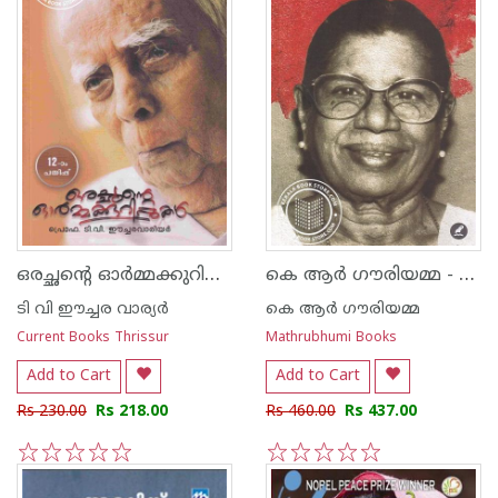
ഒരച്ഛന്റെ ഓര്‍മ്മക്കുറിപ്പുകള്‍
കെ ആര്‍ ഗൗരിയമ്മ - ആത്മകഥ
ടി വി ഈച്ചര വാര്യര്‍
കെ ആര്‍ ഗൗരിയമ്മ
Current Books Thrissur
Mathrubhumi Books
Add to Cart
Add to Cart
Rs 230.00
Rs 218.00
Rs 460.00
Rs 437.00
1
2
3
4
5
1
2
3
4
5