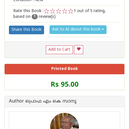
Condition : New
Rate this Book :
1
out of 5 rating,
based on
review(s)
1
2
3
4
5
1
Ask to AI about this book
Share this Book
Add to Cart
Printed Book
Price
Rs 95.00
of
this
Book
Author പ്രൊഫ എം കെ സാനു
is