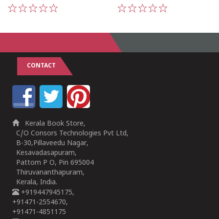
1
2
3
4
5
1
2
3
4
5
CONTACT
Kerala Book Store,
C/O Consors Technologies Pvt Ltd,
B-30,Pillaveedu Nagar,
Kesavadasapuram,
Pattom P O, Pin 695004
Thiruvananthapuram,
Kerala, India.
+919447945175,
+91471-2554670,
+91471-4851175