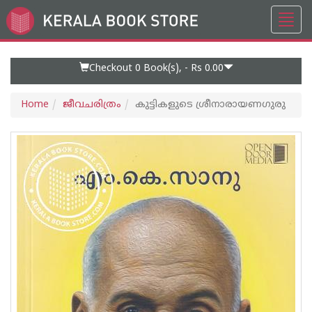
Toggl
Go
navig
to
Home
Page
Checkout 0
Book(s), -
Rs 0.00
Home
ജീവചരിത്രം
കുട്ടികളുടെ ശ്രീനാരായണഗുരു