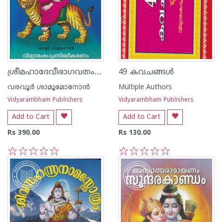
ശ്രീമഹാദേവീഭാഗവതം കിളിപ്പാട്ട്
49 കവചങ്ങള്‍
വരവൂര്‍ ശാമൂമോനോന്‍
Multiple Authors
Vidyarambham Publishers
Vidyarambham Publishers
Add to Cart
Add to Cart
Rs 390.00
Rs 130.00
1
2
3
4
5
1
2
3
4
5