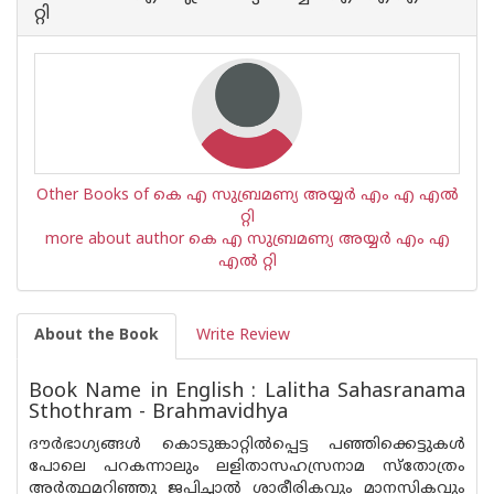
is
റ്റി
Other Books of കെ എ സുബ്രമണ്യ അയ്യര്‍ എം എ എല്‍
റ്റി
more about author കെ എ സുബ്രമണ്യ അയ്യര്‍ എം എ
എല്‍ റ്റി
About the Book
Write Review
Book Name in English : Lalitha Sahasranama
Sthothram - Brahmavidhya
ദൗര്‍ഭാഗ്യങ്ങള്‍ കൊടുങ്കാറ്റില്‍പ്പെട്ട പഞ്ഞിക്കെട്ടുകള്‍
പോലെ പറകന്നാലും ലളിതാസഹസ്രനാമ സ്‌തോത്രം
അര്‍ത്ഥമറിഞ്ഞു ജപിച്ചാല്‍ ശാരീരികവും മാനസികവും