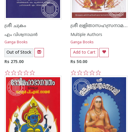
ശ്രീ ലളിതാസഹസ്രനാമസ്ത്രോത്രം
ശ്രീ ചക്രം
എം വിശ്വനാഥന്‍
Multiple Authors
Ganga Books
Ganga Books
Out of Stock
Add to Cart
Rs 275.00
Rs 50.00
1
2
3
4
5
1
2
3
4
5