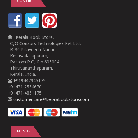
CONTACT
Kerala Book Store,
C/O Consors Technologies Pvt Ltd,
B-30,Pillaveedu Nagar,
Kesavadasapuram,
Pattom P O, Pin 695004
Thiruvananthapuram,
Kerala, India.
+919447945175,
+91471-2554670,
+91471-4851175
customer.care@keralabookstore.com
MENUS