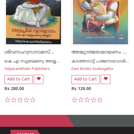
ശിവസഹസ്രനാമസ്തോത്രം രുദ്രപ്രിയ വ്യാഖ്യാനം
അദ്ധ്യാത്മരാമായണം സുന്ദരകാണ്ഡം
കെ എ സുബ്രമണ്യ അയ്യര്‍ എം എ എല്‍ റ്റി
കടത്തനാട്ട് പത്മനാഭവാരിയര്‍
Vidyarambham Publishers
Devi Books Kodungallor
Add to Cart
Add to Cart
Rs 280.00
Rs 120.00
1
2
3
4
5
1
2
3
4
5