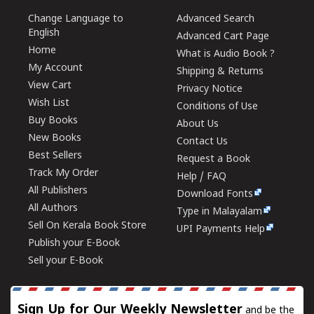
Change Language to
Advanced Search
English
Advanced Cart Page
Home
What is Audio Book ?
My Account
Shipping & Returns
View Cart
Privacy Notice
Wish List
Conditions of Use
Buy Books
About Us
New Books
Contact Us
Best Sellers
Request a Book
Track My Order
Help / FAQ
All Publishers
Download Fonts
All Authors
Type in Malayalam
Sell On Kerala Book Store
UPI Payments Help
Publish your E-Book
Sell your E-Book
Sign Up for Our Weekly Newsletter
and be the