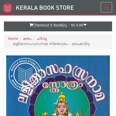
Toggl
Go
navig
to
Home
Page
Checkout 0
Book(s), -
Rs 0.00
Home
മതം
ഹിന്ദു
ലളിതാസഹസ്രനാമ സ്‌തോത്രം - ബ്രഹ്മവിദ്യ