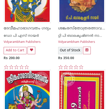
ശങ്കരസ്തോത്രരത്നാവലി
ദേവീമഹാഭാഗവതം ഗദ്യം
ഡോ പി എസ് നായര്‍
റ്റി പി ബാലകൃഷ്ണന്‍ നായര്‍
Vidyarambham Publishers
Vidyarambham Publishers
Add to Cart
Out of Stock
Rs 200.00
Rs 350.00
1
2
3
4
5
1
2
3
4
5