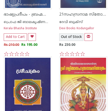
ഭാഷ്യപ്രദീപം - ബ്രഹ്മസൂത്രഭാഷ്യാനുവാദം -Old Edition-
21സഹസ്രനാമ സ്തോത്രം
പ്രൊഫ ജി ബാലകൃഷ്ണന്‍ നായര്‍
ദേവി ബുക്സ്
Kerala Bhasha Institute
Devi Books Kodungallor
Add to Cart
Out of Stock
Rs 210.00
Rs 195.00
Rs 230.00
1
2
3
4
5
1
2
3
4
5