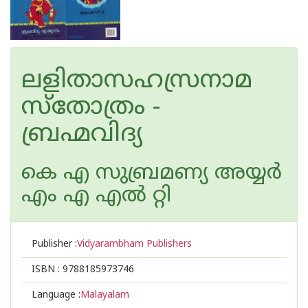
ലളിതാസഹസ്രനാമ
സ്‌തോത്രം -
ബ്രഹ്മവിദ്യ
കെ എ സുബ്രമണ്യ അയ്യര്‍
എം എ എല്‍ റ്റി
Publisher :
Vidyarambham Publishers
ISBN :
9788185973746
Language :
Malayalam