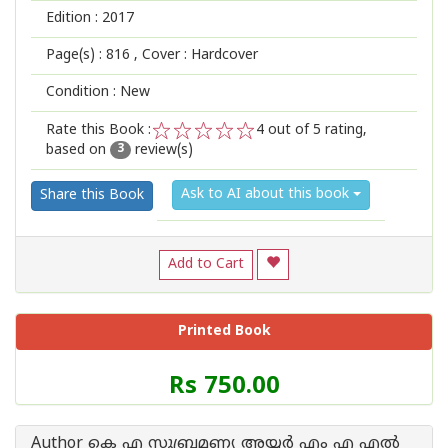
Edition :
2017
Page(s) :
816
, Cover : Hardcover
Condition : New
Rate this Book :
4
out of 5 rating,
based on
review(s)
1
2
3
4
5
3
Ask to AI about this book
Share this Book
Add to Cart
Printed Book
Price
Rs 750.00
of
this
Book
Author കെ എ സുബ്രമണ്യ അയ്യര്‍ എം എ എല്‍