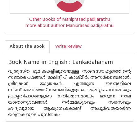
Other Books of Maniprasad padijarathu
more about author Maniprasad padijarathu
About the Book
Write Review
Book Name in English : Lankadahanam
വ്യത്യസ്‌ത ഭൂമികകളിലൂടെയുള്ള സാന്ദ്രസൗഹൃദത്തിന്റെ
സഞ്ചാരപഥങ്ങൾ. മാലിദ്വീപ്, കാശ്മീർ, അസർബൈജാൻ,
ശ്രീലങ്കൻ യാത്രകൾ. എത്തുന്ന ഇടങ്ങളിലെ
സംസ്ക‌ാരത്തോട് ഇണങ്ങിയുള്ള പെരുമാറ്റം. പഠനമായും
പ്രകൃതിപാഠങ്ങളുടെ നിരീക്ഷണമായും മാറുന്ന നാല്
യാത്രാനുഭവങ്ങൾ. നർമ്മമധുരവും സരസവും
ഹൃദ്യവുമായ ആഖ്യാനംകൊണ്ട് അപൂർവതയാർന്ന
യാത്രകളുടെ പുസ്‌തകം.