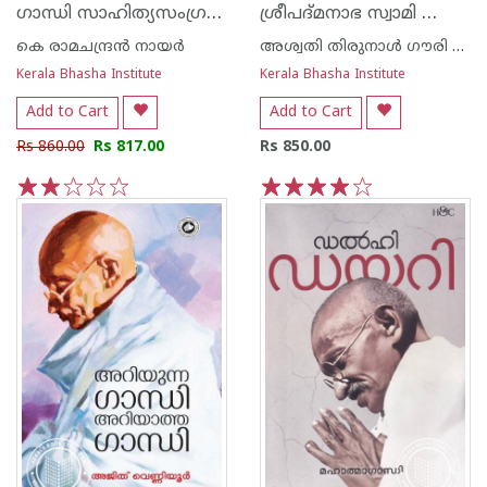
ഗാന്ധി സാഹിത്യസംഗ്രഹം
ശ്രീപദ്മനാഭ സ്വാമി ക്ഷേത്രം
കെ രാമചന്ദ്രന്‍ നായര്‍
അശ്വതി തിരുനാള്‍ ഗൗരി ലക്ഷ്മി ഭായി
Kerala Bhasha Institute
Kerala Bhasha Institute
Add to Cart
Add to Cart
Rs 860.00
Rs 817.00
Rs 850.00
1
2
3
4
5
1
2
3
4
5