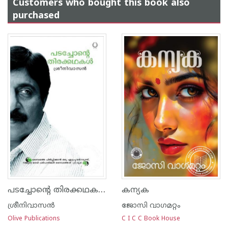
Customers who bought this book also
purchased
പടച്ചോന്‍റെ തിരക്കഥകള്‍
കന്യക
ശ്രീനിവാസന്‍
ജോസി വാഗമറ്റം
Olive Publications
C I C C Book House