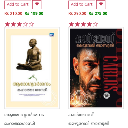
Add to Cart
Add to Cart
Rs 210.00
Rs 199.00
Rs 290.00
Rs 275.00
1
2
3
4
5
1
2
3
4
5
ആരോഗ്യദര്‍ശനം
കാര്‍ലോസ്
മഹാത്മാഗാന്ധി
മെഴുവേലി ബാബുജി