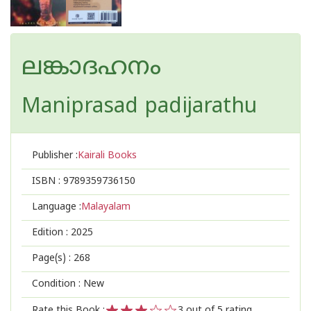
ലങ്കാദഹനം
Maniprasad padijarathu
Publisher :
Kairali Books
ISBN :
9789359736150
Language :
Malayalam
Edition :
2025
Page(s) :
268
Condition : New
Rate this Book :
3
out of 5 rating,