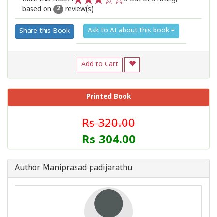
based on
review(s)
1
2
3
4
5
2
Ask to AI about this book
Share this Book
Add to Cart
Printed Book
Rs 320.00
Rs 304.00
Author Maniprasad padijarathu