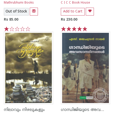
Mathrubhumi Books
C I C C Book House
Out of Stock
Add to Cart
Rs 85.00
Rs 230.00
1
2
3
4
5
1
2
3
4
5
ഗാന്ധിജിയുടെ അവസാന ദിനങ്ങള്‍
നിലാവും നിഴലുകളും