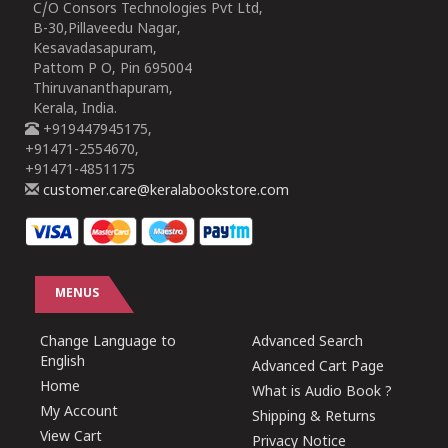
C/O Consors Technologies Pvt Ltd,
B-30,Pillaveedu Nagar,
Kesavadasapuram,
Pattom P O, Pin 695004
Thiruvananthapuram,
Kerala, India.
+919447945175,
+91471-2554670,
+91471-4851175
customer.care@keralabookstore.com
MENUS
Change Language to
Advanced Search
English
Advanced Cart Page
Home
What is Audio Book ?
My Account
Shipping & Returns
View Cart
Privacy Notice