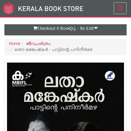
Toggl
Go
navig
to
Home
Page
Checkout 0
Book(s), -
Rs 0.00
Home
ജീവചരിത്രം
ലതാ മങ്കേഷ്‌കർ - പാട്ടിൻ്റെ പനിനീർമഴ