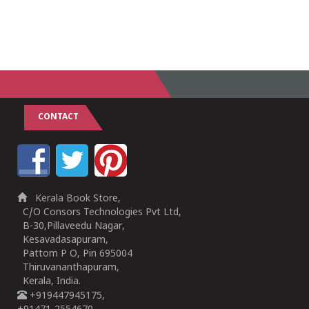
CONTACT
Kerala Book Store,
C/O Consors Technologies Pvt Ltd,
B-30,Pillaveedu Nagar,
Kesavadasapuram,
Pattom P O, Pin 695004
Thiruvananthapuram,
Kerala, India.
+919447945175,