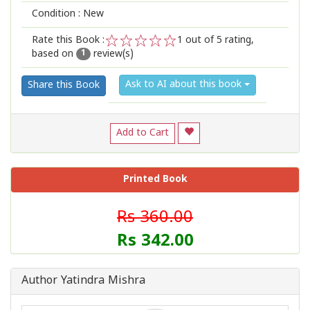
Condition : New
Rate this Book :
1
out of 5 rating,
based on
review(s)
1
2
3
4
5
1
Ask to AI about this book
Share this Book
Add to Cart
Printed Book
Rs 360.00
Rs 342.00
Author Yatindra Mishra