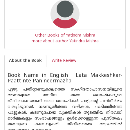
Other Books of Yatindra Mishra
more about author Yatindra Mishra
About the Book
Write Review
Book Name in English : Lata Makkeshkar-
Paattinte Panineermazha
ഏഴു പതിറ്റാണ്ടുകാലത്തെ സംഗീതോപാസനയിലൂടെ
അനശ്വരത നേടിയ ലതാ മങ്കേഷ്‌കറുടെ
ജീവിതകഥയാണ് ലതാ മങ്കേഷ്കർ: പാട്ടിൻ്റെ പനിനീർമഴ
വരച്ചിടുന്നത്. നടന്നുതീർത്ത വഴികൾ, പാടിത്തീർത്ത
പാട്ടുകൾ, കടന്നുപോയ വ്യക്തികൾ തുടങ്ങിയ നിരവധി
ഓർമ്മകളും സംഭാഷങ്ങളും ഉൾക്കൊള്ളുന്ന പുസ്‌തകം
ലതയുടെ കലാ-വ്യക്തി ജീവിതത്തെ ആഴത്തിൽ