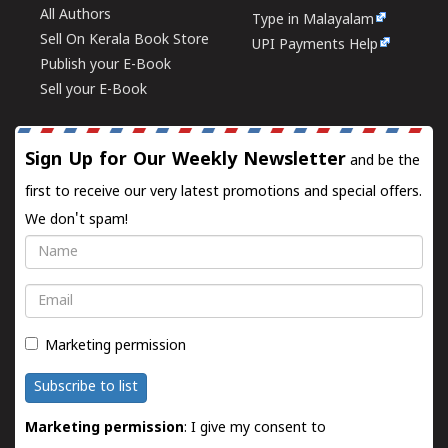
All Authors
Type in Malayalam
Sell On Kerala Book Store
UPI Payments Help
Publish your E-Book
Sell your E-Book
Sign Up for Our Weekly Newsletter
and be the
first to receive our very latest promotions and special offers.
We don't spam!
Name
Email
Marketing permission
Subscribe to list
Marketing permission
: I give my consent to