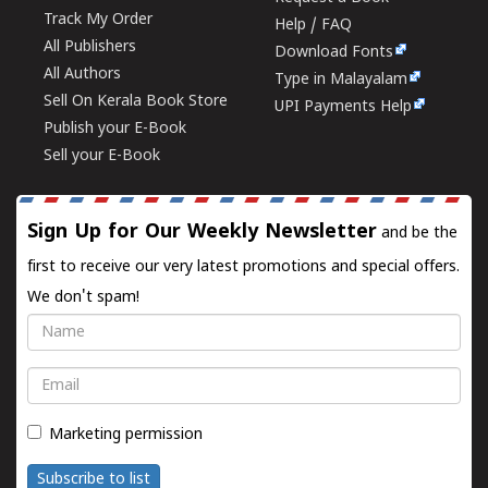
Track My Order
Help / FAQ
All Publishers
Download Fonts
All Authors
Type in Malayalam
Sell On Kerala Book Store
UPI Payments Help
Publish your E-Book
Sell your E-Book
Sign Up for Our Weekly Newsletter
and be the
first to receive our very latest promotions and special offers.
We don't spam!
Name
Email
Marketing permission
Subscribe to list