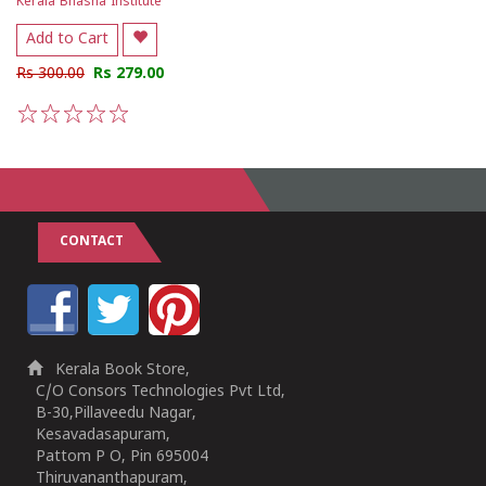
Kerala Bhasha Institute
Add to Cart
Rs 300.00
Rs 279.00
1
2
3
4
5
CONTACT
Kerala Book Store,
C/O Consors Technologies Pvt Ltd,
B-30,Pillaveedu Nagar,
Kesavadasapuram,
Pattom P O, Pin 695004
Thiruvananthapuram,