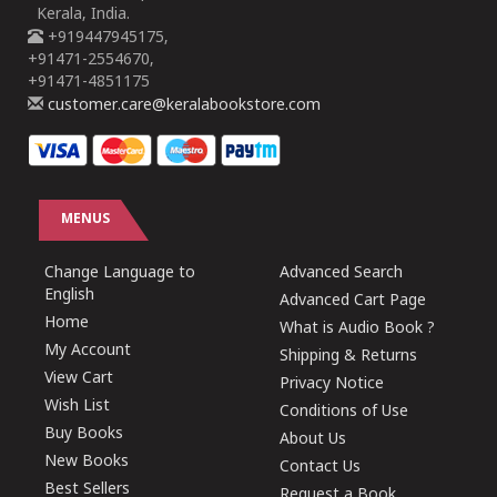
Kerala, India.
+919447945175,
+91471-2554670,
+91471-4851175
customer.care@keralabookstore.com
MENUS
Change Language to
Advanced Search
English
Advanced Cart Page
Home
What is Audio Book ?
My Account
Shipping & Returns
View Cart
Privacy Notice
Wish List
Conditions of Use
Buy Books
About Us
New Books
Contact Us
Best Sellers
Request a Book