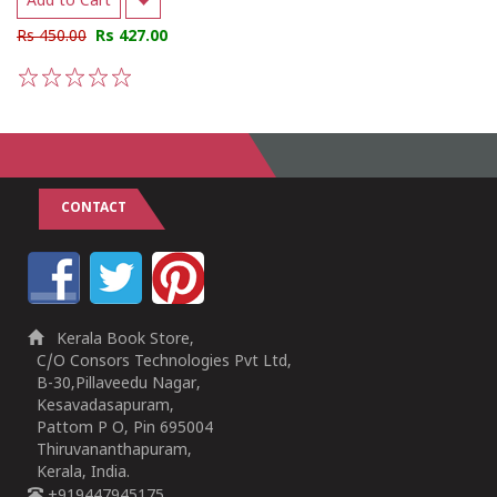
Add to Cart
Rs 450.00
Rs 427.00
1
2
3
4
5
CONTACT
Kerala Book Store,
C/O Consors Technologies Pvt Ltd,
B-30,Pillaveedu Nagar,
Kesavadasapuram,
Pattom P O, Pin 695004
Thiruvananthapuram,
Kerala, India.
+919447945175,