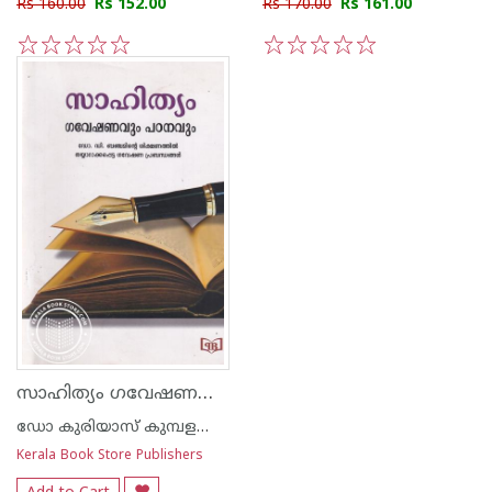
Rs 160.00
Rs 152.00
Rs 170.00
Rs 161.00
1
2
3
4
5
1
2
3
4
5
സാഹിത്യം ഗവേഷണവും പഠനവും
ഡോ കുരിയാസ് കുമ്പളക്കുഴി
Kerala Book Store Publishers