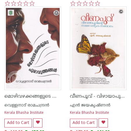
1
2
3
4
5
1
2
3
4
5
മൊഴിവഴക്കങ്ങളുടെ പുരാവൃത്തങ്ങൾ
വീണപൂവ് - വിഴായാപുവിന്റെ സമരോത്സുക സഞ്ചാരം
വെള്ളനാട് രാമചന്ദ്രന്‍
എന്‍ ജയകൃഷ്ണന്‍
Kerala Bhasha Institute
Kerala Bhasha Institute
Add to Cart
Add to Cart