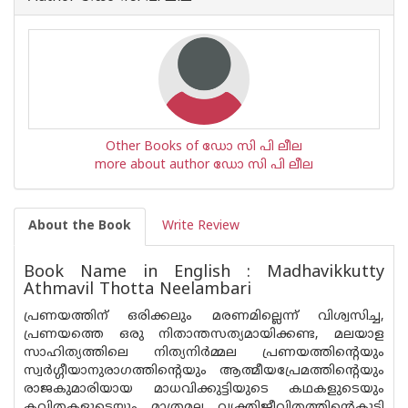
Other Books of ഡോ സി പി ലീല
more about author ഡോ സി പി ലീല
About the Book
Write Review
Book Name in English : Madhavikkutty
Athmavil Thotta Neelambari
പ്രണയത്തിന് ഒരിക്കലും മരണമില്ലെന്ന് വിശ്വസിച്ച,
പ്രണയത്തെ ഒരു നിതാന്തസത്യമായിക്കണ്ട, മലയാള
സാഹിത്യത്തിലെ നിത്യനിർമ്മല പ്രണയത്തിന്റെയും
സ്വർഗ്ഗീയാനുരാഗത്തിന്റെയും ആത്മീയപ്രേമത്തിൻ്റെയും
രാജകുമാരിയായ മാധവിക്കുട്ടിയുടെ കഥകളുടെയും
കവിതകളുടെയും മാത്രമല്ല വ്യക്തിജീവിതത്തിന്റെകുടി