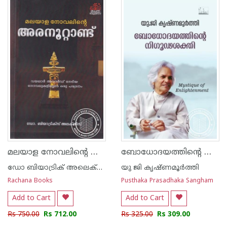
1
2
3
4
5
1
2
3
4
5
മലയാള നോവലിന്റെ അരനൂറ്റാണ്ട്
ബോധോദയത്തിന്റെ നിഗൂഢശക്തി
ഡോ ബിയാട്രിക് അലെക്സിസ്
യു ജി കൃഷ്ണമൂര്‍ത്തി
Rachana Books
Pusthaka Prasadhaka Sangham
Add to Cart
Add to Cart
Rs 750.00
Rs 712.00
Rs 325.00
Rs 309.00