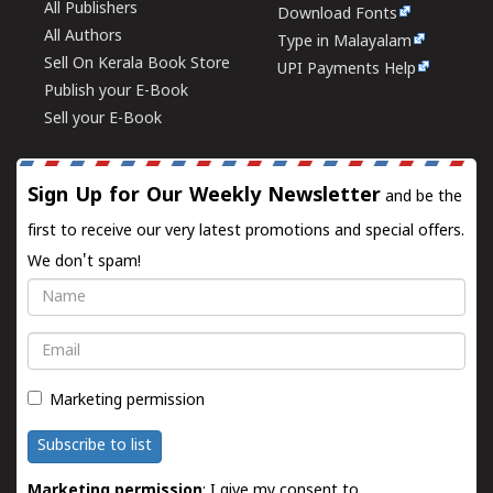
All Publishers
Download Fonts
All Authors
Type in Malayalam
Sell On Kerala Book Store
UPI Payments Help
Publish your E-Book
Sell your E-Book
Sign Up for Our Weekly Newsletter
and be the
first to receive our very latest promotions and special offers.
We don't spam!
Name
Email
Marketing permission
Subscribe to list
Marketing permission
: I give my consent to