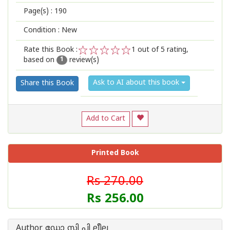
Page(s) :
190
Condition : New
Rate this Book :
1
out of 5 rating,
based on
review(s)
1
2
3
4
5
1
Ask to AI about this book
Share this Book
Add to Cart
Printed Book
Rs 270.00
Rs 256.00
Author ഡോ സി പി ലീല