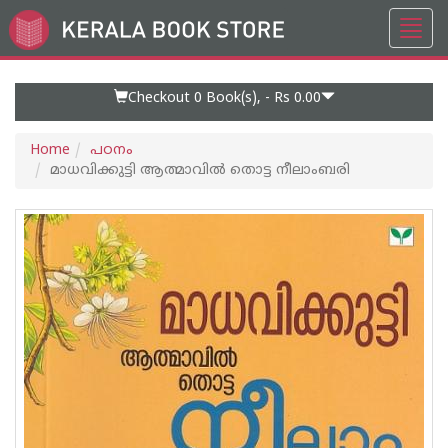
Toggl
Go
navig
to
Home
Page
Checkout 0
Book(s), -
Rs 0.00
Home
പഠനം
മാധവിക്കുട്ടി ആത്മാവിൽ തൊട്ട നീലാംബരി