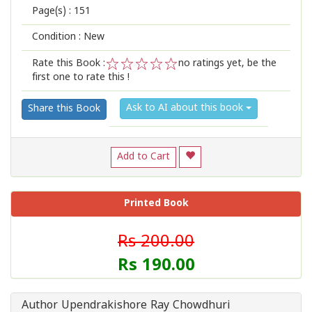
Page(s) :
151
Condition : New
Rate this Book :
no ratings yet, be the
first one to rate this !
1
2
3
4
5
Ask to AI about this book
Share this Book
Add to Cart
Printed Book
Rs 200.00
Rs 190.00
Author Upendrakishore Ray Chowdhuri