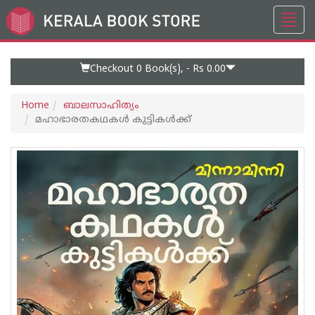
Toggl
Go
navig
to
Home
Page
Checkout 0
Book(s), -
Rs 0.00
Home
ബാലസാഹിത്യം
മഹാഭാരതകഥകൾ കുട്ടികൾക്ക്