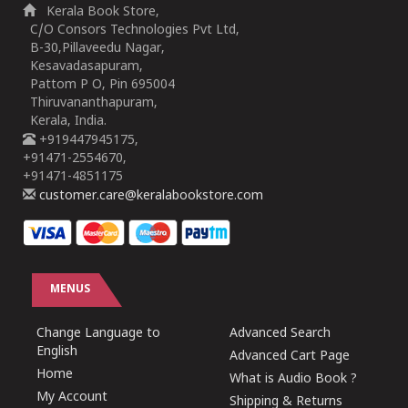
Kerala Book Store,
C/O Consors Technologies Pvt Ltd,
B-30,Pillaveedu Nagar,
Kesavadasapuram,
Pattom P O, Pin 695004
Thiruvananthapuram,
Kerala, India.
+919447945175,
+91471-2554670,
+91471-4851175
customer.care@keralabookstore.com
MENUS
Change Language to
Advanced Search
English
Advanced Cart Page
Home
What is Audio Book ?
My Account
Shipping & Returns