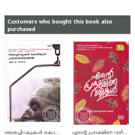
Customers who bought this book also
purchased
ശലഭച്ചിറകുകള്‍ കൊഴിയുന്ന ചരിത്രശിശിരത്തില്‍
എന്റെ പ്രദക്ഷിണ വഴികള്‍‌