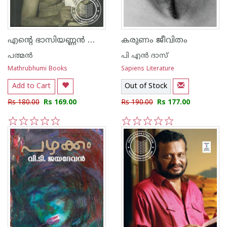
എന്റെ ഭാസിയണ്ണന്‍ അടൂര്‍ ഭാസിയുടെ കലയും ജീവിതവും
കരുണം ജീവിതം
പത്മന്‍
പി എ‌ന്‍ ദാസ്
Mathrubhumi Books
Sapiens Literature
Add to Cart
Out of Stock
Rs 180.00
Rs 169.00
Rs 190.00
Rs 177.00
1
2
3
4
5
1
2
3
4
5