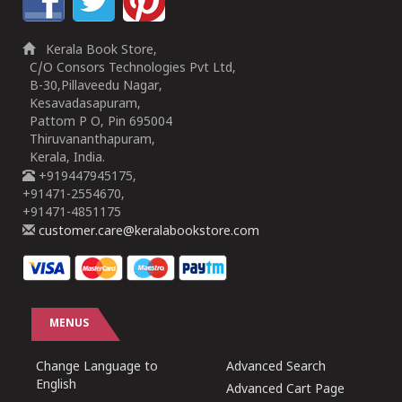
Kerala Book Store,
C/O Consors Technologies Pvt Ltd,
B-30,Pillaveedu Nagar,
Kesavadasapuram,
Pattom P O, Pin 695004
Thiruvananthapuram,
Kerala, India.
+919447945175,
+91471-2554670,
+91471-4851175
customer.care@keralabookstore.com
MENUS
Change Language to
Advanced Search
English
Advanced Cart Page