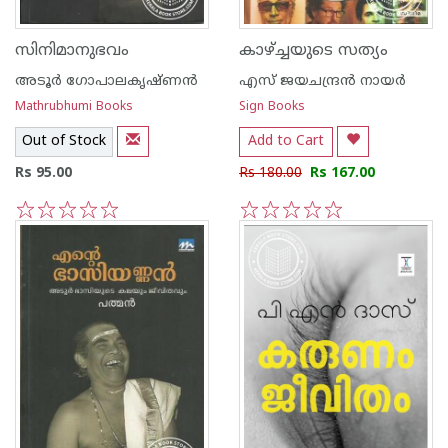
സിനിമാനുഭവം
കാഴ്ച്ചയുടെ സത്യം
അടൂര്‍ ഗോപാലകൃഷ്ണന്‍
എസ്‌ ജയചന്ദ്രന്‍‌ നായര്‍‌
Mathrubhumi Books
Sign Books
Out of Stock
Add to Cart
Rs 95.00
Rs 180.00
Rs 167.00
1
2
3
4
5
1
2
3
4
5