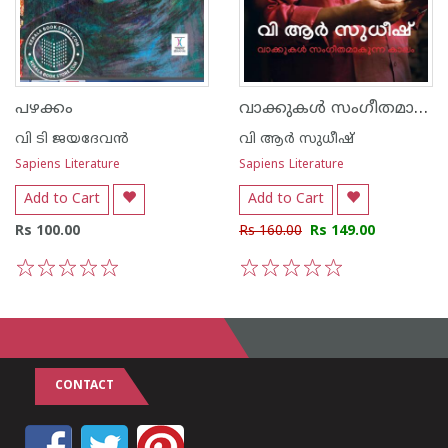
വാക്കുകള്‍ സംഗീതമാകുന്ന കാലം
പഴക്കം
വി ടി ജയദേവന്‍
വി ആര്‍ സുധീഷ്
Sapiens Literature
Sapiens Literature
Add to Cart
Add to Cart
Rs 100.00
Rs 160.00
Rs 149.00
1
2
3
4
5
1
2
3
4
5
CONTACT