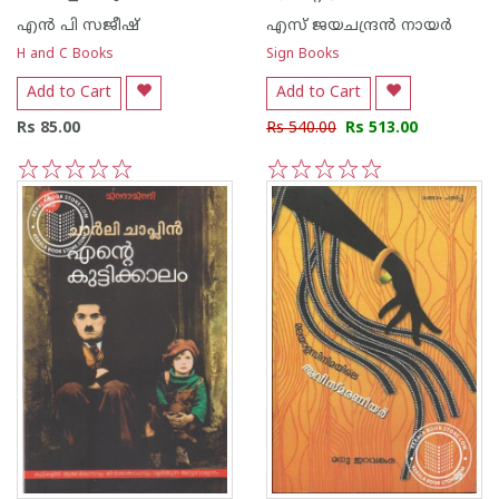
എന്‍ പി സജീഷ്‌
എസ്‌ ജയചന്ദ്രന്‍‌ നായര്‍‌
H and C Books
Sign Books
Add to Cart
Add to Cart
Rs 85.00
Rs 540.00
Rs 513.00
1
2
3
4
5
1
2
3
4
5