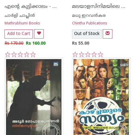
എന്റെ കുട്ടിക്കാലം - ചാര്‍ലി ചാപ്ലിന്‍
മലയാളസിനിമയിലെ അവിസ്മരണീയര്‍
ചാര്‍ളി ചാപ്ലിന്‍
മധു ഇറവന്‍‌കര
Mathrubhumi Books
Chintha Publications
Add to Cart
Out of Stock
Rs 170.00
Rs 160.00
Rs 55.00
1
2
3
4
5
1
2
3
4
5