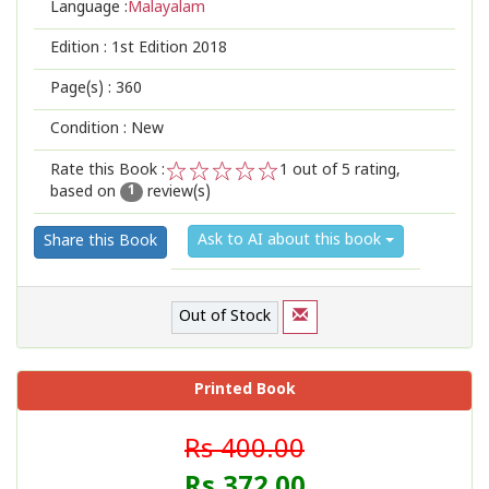
Language :
Malayalam
Edition :
1st Edition 2018
Page(s) :
360
Condition : New
Rate this Book :
1
out of 5 rating,
based on
review(s)
1
2
3
4
5
1
Ask to AI about this book
Share this Book
Out of Stock
Printed Book
Rs 400.00
Rs 372.00