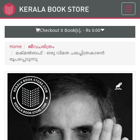
Toggl
Go
navig
to
Home
Page
Checkout 0
Book(s), -
Rs 0.00
Home
ജീവചരിത്രം
മക്മല്‍ബഫ് - ഒരു വിമത ചലച്ചിത്രകാരന്‍
രൂപപ്പെടുന്നു