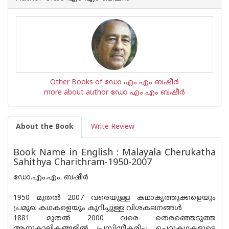
Other Books of ഡോ എം എം ബഷീര്‍
more about author ഡോ എം എം ബഷീര്‍
About the Book
Write Review
Book Name in English : Malayala Cherukatha
Sahithya Charithram-1950-2007
ഡോ.എം.എം. ബഷീർ
1950 മുതൽ 2007 വരെയുള്ള കഥാകൃത്തുക്കളെയും
പ്രമുഖ കഥകളെയും കുറിച്ചുള്ള വിശകലനങ്ങൾ
1881 മുതൽ 2000 വരെ തെരഞ്ഞെടുത്ത
ആനുകാലികങ്ങളിൽ പ്രസിദ്ധീകരിച്ച ചെറുകഥകളുടെ