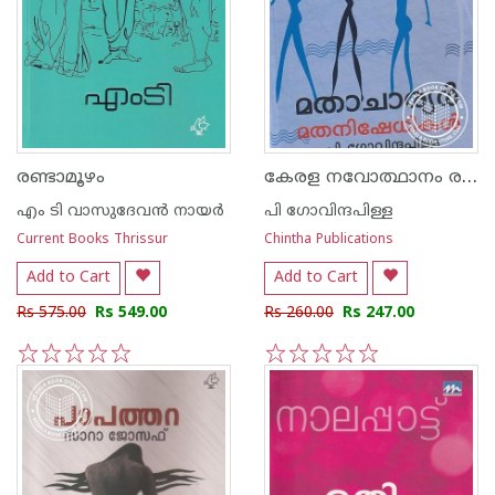
കേരള നവോത്ഥാനം രണ്ടാം സഞ്ചികം
രണ്ടാമൂഴം
എം ടി വാസുദേവന്‍ നായര്‍
പി ഗോവിന്ദപിള്ള
Current Books Thrissur
Chintha Publications
Add to Cart
Add to Cart
Rs 575.00
Rs 549.00
Rs 260.00
Rs 247.00
1
2
3
4
5
1
2
3
4
5