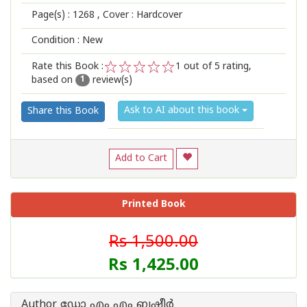
Page(s) :
1268
, Cover : Hardcover
Condition : New
Rate this Book :
1
out of 5 rating,
based on
review(s)
1
2
3
4
5
1
Ask to AI about this book
Share this Book
Add to Cart
Printed Book
Rs 1,500.00
Rs 1,425.00
Author ഡോ എം എം ബഷീര്‍