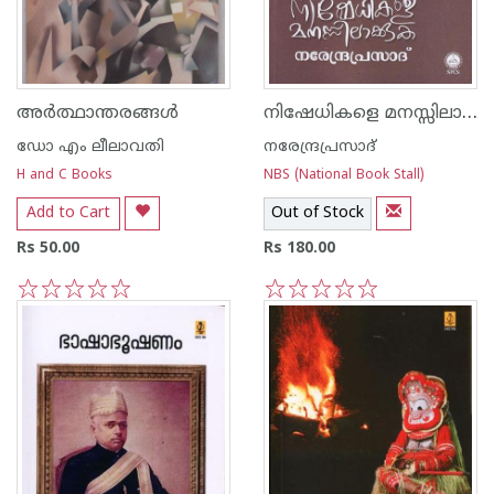
നിഷേധികളെ മനസ്സിലാക്കുക
അര്‍ത്ഥാന്തരങ്ങള്‍
ഡോ എം ലീലാവതി
നരേന്ദ്രപ്രസാദ്‌
H and C Books
NBS (National Book Stall)
Add to Cart
Out of Stock
Rs 50.00
Rs 180.00
1
2
3
4
5
1
2
3
4
5