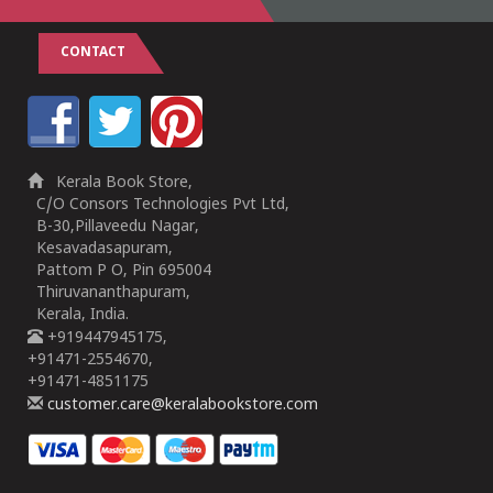
CONTACT
Kerala Book Store,
C/O Consors Technologies Pvt Ltd,
B-30,Pillaveedu Nagar,
Kesavadasapuram,
Pattom P O, Pin 695004
Thiruvananthapuram,
Kerala, India.
+919447945175,
+91471-2554670,
+91471-4851175
customer.care@keralabookstore.com