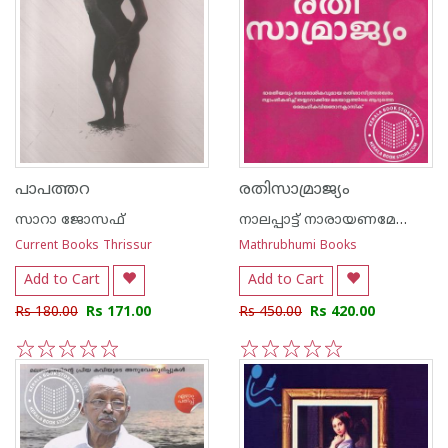
പാപത്തറ
രതിസാമ്രാജ്യം
സാറാ ജോസഫ്
നാലപ്പാട്ട് നാരായണമേനോന്‍
Current Books Thrissur
Mathrubhumi Books
Add to Cart
Add to Cart
Rs 180.00
Rs 171.00
Rs 450.00
Rs 420.00
1
2
3
4
5
1
2
3
4
5