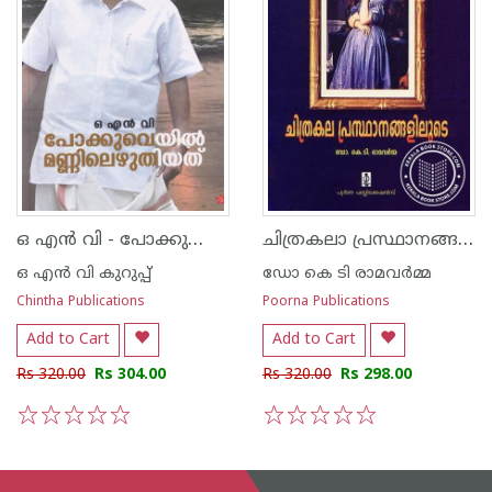
ഒ എന്‍ വി - പോക്കുവെയില്‍ മണ്ണിലെഴുതിയത്
ചിത്രകലാ പ്രസ്ഥാനങ്ങളിലൂടെ
ഒ എന്‍ വി കുറുപ്പ്‌
ഡോ കെ ടി രാമവര്‍മ്മ
Chintha Publications
Poorna Publications
Add to Cart
Add to Cart
Rs 320.00
Rs 304.00
Rs 320.00
Rs 298.00
1
2
3
4
5
1
2
3
4
5