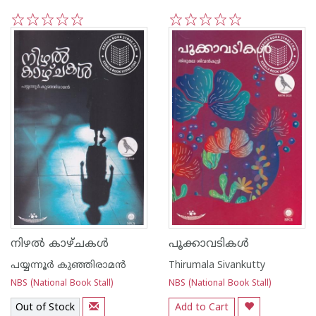
1
2
3
4
5
1
2
3
4
5
നിഴൽ കാഴ്ചകൾ
പൂക്കാവടികൾ
പയ്യന്നൂര്‍ കുഞ്ഞിരാമന്‍
Thirumala Sivankutty
NBS (National Book Stall)
NBS (National Book Stall)
Out of Stock
Add to Cart