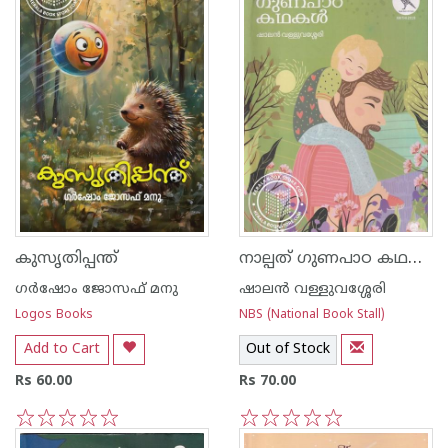
നാല്പത് ഗുണപാഠ കഥകൾ
കുസൃതിപ്പന്ത്
ഗർഷോം ജോസഫ് മനു
ഷാലന്‍ വള്ളുവശ്ശേരി
Logos Books
NBS (National Book Stall)
Add to Cart
Out of Stock
Rs 60.00
Rs 70.00
1
2
3
4
5
1
2
3
4
5