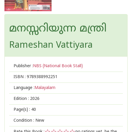
മനസ്സറിയുന്ന മന്ത്രി
Rameshan Vattiyara
Publisher :
NBS (National Book Stall)
ISBN :
9789388992251
Language :
Malayalam
Edition :
2026
Page(s) :
40
Condition : New
Rate this Book :
no ratings yet, be the