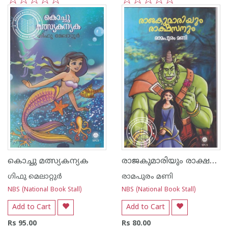
1
2
3
4
5
1
2
3
4
5
രാജകുമാരിയും രാക്ഷസനും
കൊച്ചു മത്സ്യകന്യക
ഗിഫു മെലാറ്റുര്‍‌
രാമപുരം മണി
NBS (National Book Stall)
NBS (National Book Stall)
Add to Cart
Add to Cart
Rs 95.00
Rs 80.00