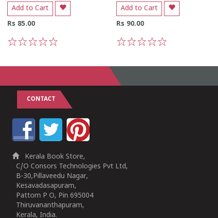
Add to Cart
Add to Cart
Rs 85.00
Rs 90.00
1
2
3
4
5
1
2
3
4
5
CONTACT
Kerala Book Store,
C/O Consors Technologies Pvt Ltd,
B-30,Pillaveedu Nagar,
Kesavadasapuram,
Pattom P O, Pin 695004
Thiruvananthapuram,
Kerala, India.