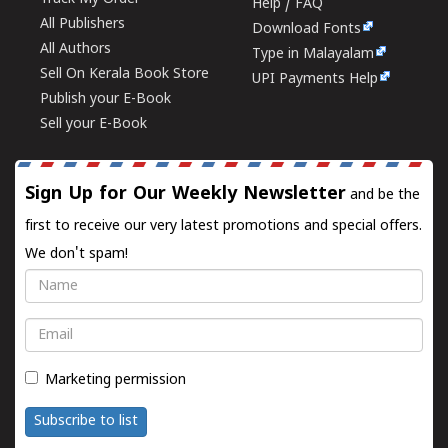
Help / FAQ
All Publishers
Download Fonts
All Authors
Type in Malayalam
Sell On Kerala Book Store
UPI Payments Help
Publish your E-Book
Sell your E-Book
Sign Up for Our Weekly Newsletter
and be the
first to receive our very latest promotions and special offers.
We don't spam!
Name
Email
Marketing permission
Subscribe to list