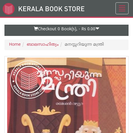
Toggl
Go
navig
to
Home
Page
Checkout 0
Book(s), -
Rs 0.00
Home
ബാലസാഹിത്യം
മനസ്സറിയുന്ന മന്ത്രി