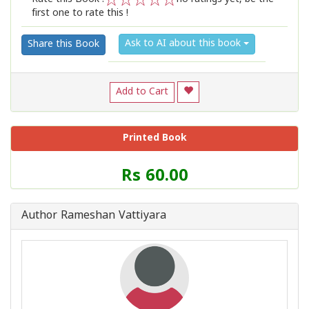
first one to rate this !
1
2
3
4
5
Ask to AI about this book
Share this Book
Add to Cart
Printed Book
Price
Rs 60.00
of
this
Book
Author Rameshan Vattiyara
is