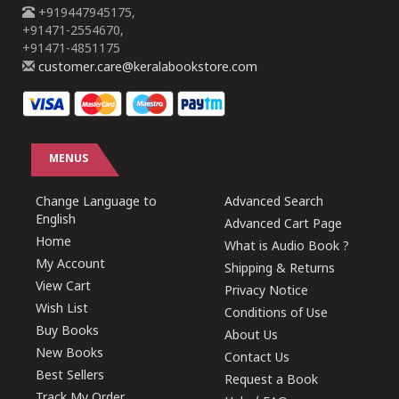
+919447945175,
+91471-2554670,
+91471-4851175
customer.care@keralabookstore.com
MENUS
Change Language to
Advanced Search
English
Advanced Cart Page
Home
What is Audio Book ?
My Account
Shipping & Returns
View Cart
Privacy Notice
Wish List
Conditions of Use
Buy Books
About Us
New Books
Contact Us
Best Sellers
Request a Book
Track My Order