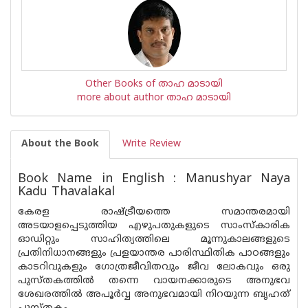
Other Books of താഹ മാടായി
more about author താഹ മാടായി
About the Book
Write Review
Book Name in English : Manushyar Naya
Kadu Thavalakal
കേരള രാഷ്ട്രീയത്തെ സമാന്തരമായി
അടയാളപ്പെടുത്തിയ എഴുപതുകളുടെ സാംസ്കാരിക
ഓഡിറ്റും സാഹിത്യത്തിലെ മൂന്നുകാലങ്ങളുടെ
പ്രതിനിധാനങ്ങളും പ്രളയാന്തര പാരിസ്ഥിതിക പാഠങ്ങളും
കാടറിവുകളും ഗോത്രജീവിതവും ജീവ ലോകവും ഒരു
പുസ്തകത്തില്‍ തന്നെ വായനക്കാരുടെ അനുഭവ
ശേഖരത്തില്‍ അപൂര്‍വ്വ അനുഭവമായി നിറയുന്ന ബൃഹത്