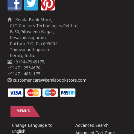
Kerala Book Store,
C/O Consors Technologies Pvt Ltd,
B-30,Pillaveedu Nagar,
Kesavadasapuram,
Pattom P O, Pin 695004
Thiruvananthapuram,
Kerala, India.
+919447945175,
+91471-2554670,
+91471-4851175
customer.care@keralabookstore.com
MENUS
Change Language to
Advanced Search
English
Advanced Cart Page