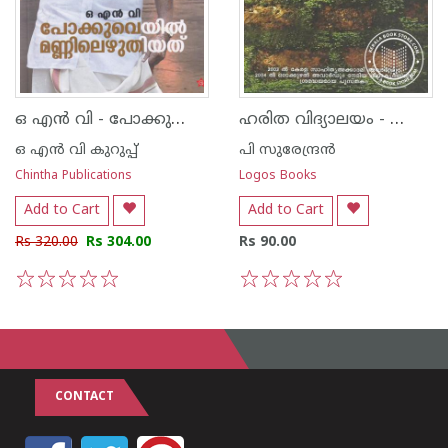
ഒ എന്‍ വി - പോക്കുവെയില്‍ മണ്ണിലെഴുതിയത്
ഹരിത വിദ്യാലയം - ലോഗോസ് എഡിറ്റിഒന്‍ -
ഒ എന്‍ വി കുറുപ്പ്‌
പി സുരേന്ദ്രന്‍
Chintha Publications
Logos Books
Add to Cart
Add to Cart
Rs 320.00
Rs 304.00
Rs 90.00
1
2
3
4
5
1
2
3
4
5
CONTACT