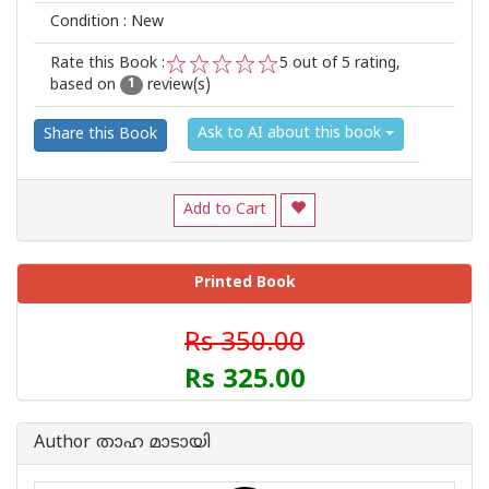
Condition : New
Rate this Book :
5
out of 5 rating,
based on
review(s)
1
2
3
4
5
1
Ask to AI about this book
Share this Book
Add to Cart
Printed Book
Rs 350.00
Rs 325.00
Author താഹ മാടായി