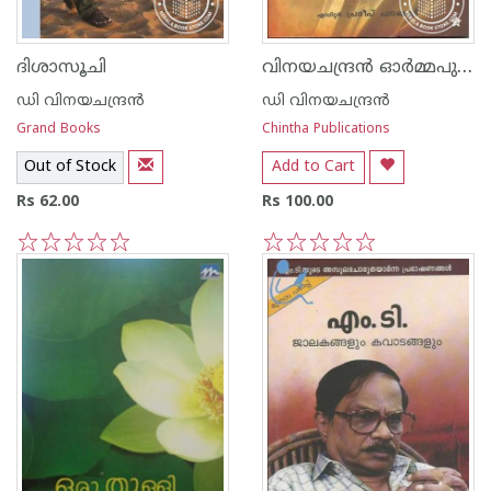
വിനയചന്ദ്ര‌ന്‍ ഓര്‍മ്മപുസ്തകം
ദിശാസൂചി
ഡി വിനയചന്ദ്രന്‍
ഡി വിനയചന്ദ്രന്‍
Grand Books
Chintha Publications
Out of Stock
Add to Cart
Rs 62.00
Rs 100.00
1
2
3
4
5
1
2
3
4
5