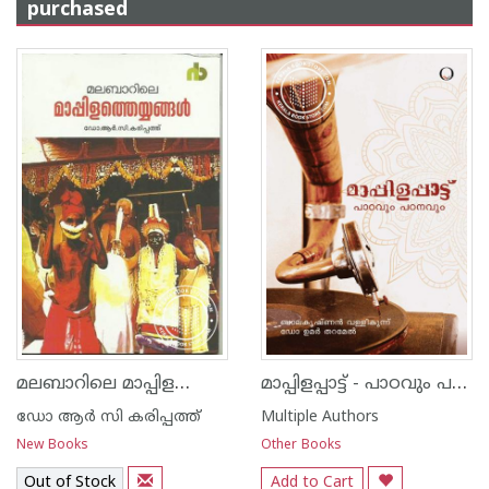
purchased
മലബാറിലെ മാപ്പിളത്തെയ്യങ്ങള്‍
മാപ്പിളപ്പാട്ട് - പാഠവും പഠനവും
ഡോ ആര്‍ സി കരിപ്പത്ത്
Multiple Authors
New Books
Other Books
Out of Stock
Add to Cart