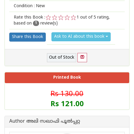
Condition : New
Rate this Book :
1
out of 5 rating,
based on
review(s)
1
2
3
4
5
1
Ask to AI about this book
Share this Book
Out of Stock
Printed Book
Rs 130.00
Rs 121.00
Author അലി സഖാഫി പൂല്‍പ്പറ്റ