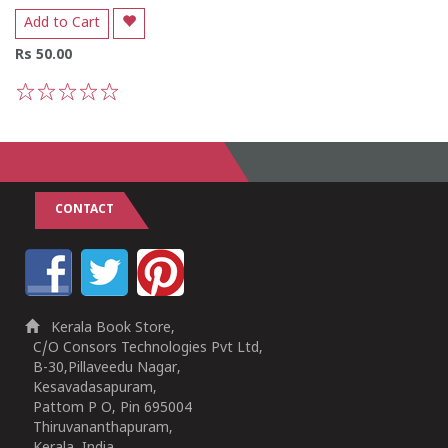
Add to Cart
Rs 50.00
1
2
3
4
5
CONTACT
Kerala Book Store,
C/O Consors Technologies Pvt Ltd,
B-30,Pillaveedu Nagar,
Kesavadasapuram,
Pattom P O, Pin 695004
Thiruvananthapuram,