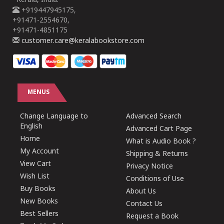
Kerala, India.
+919447945175,
+91471-2554670,
+91471-4851175
customer.care@keralabookstore.com
MENUS
Change Language to
Advanced Search
English
Advanced Cart Page
Home
What is Audio Book ?
My Account
Shipping & Returns
View Cart
Privacy Notice
Wish List
Conditions of Use
Buy Books
About Us
New Books
Contact Us
Best Sellers
Request a Book