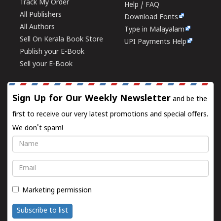
Track My Order
Help / FAQ
All Publishers
Download Fonts
All Authors
Type in Malayalam
Sell On Kerala Book Store
UPI Payments Help
Publish your E-Book
Sell your E-Book
Sign Up for Our Weekly Newsletter
and be the
first to receive our very latest promotions and special offers.
We don't spam!
Name
Email
Marketing permission
Subscribe to list