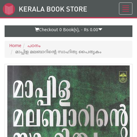
Toggl
Go
navig
to
Home
Page
Checkout 0
Book(s), -
Rs 0.00
Home
പഠനം
മാപ്പിള മലബാറിന്റെ സാഹിത്യ പൈതൃകം