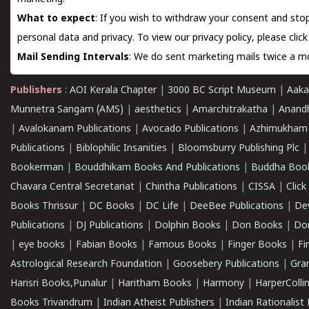
What to expect
: If you wish to withdraw your consent and stop
personal data and privacy. To view our privacy policy, please
clic
Mail Sending Intervals
: We do sent marketing mails twice a mo
Publishers
:
AOI Kerala Chapter
|
3000 BC Script Museum
|
Aaka
Munnetra Sangam (AMS)
|
aesthetics
|
Amarchitrakatha
|
Anand
|
Avalokanam Publications
|
Avocado Publications
|
Azhimukham
Publications
|
Biblophilic Insanities
|
Bloomsburry Publishing Plc
Bookerman
|
Bouddhikam Books And Publications
|
Buddha Boo
Chavara Central Secretariat
|
Chintha Publications
|
CISSA
|
Clic
Books Thrissur
|
DC Books
|
DC Life
|
DeeBee Publications
|
De
Publications
|
DJ Publications
|
Dolphin Books
|
Don Books
|
Don
|
eye books
|
Fabian Books
|
Famous Books
|
Finger Books
|
Fi
Astrological Research Foundation
|
Goosebery Publications
|
Gra
Harisri Books,Punalur
|
Haritham Books
|
Harmony
|
HarperCollin
Books Trivandrum
|
Indian Atheist Publishers
|
Indian Rationalist 