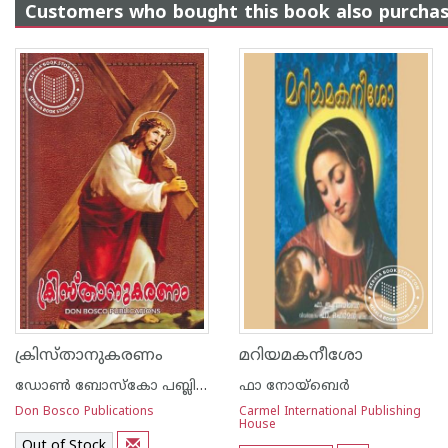
Customers who bought this book also purcha
ക്രിസ്താനുകരണം
മറിയമകനീശോ
ഡോണ്‍ ബോസ്കോ പബ്ലിക്കേഷന്‍സ്
ഫാ നോയ്‌ബെര്‍
Don Bosco Publications
Carmel International Publishing
House
Out of Stock