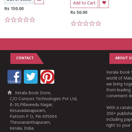
Add to Cart
Rs 150.00
Rs 50.00
1
2
3
4
5
1
2
3
4
5
CONTACT
ABOUT U
Kerala Book S
world of Mala
we bring tog
from leading 
Kerala Book Store,
convenient de
C/O Consors Technologies Pvt Ltd,
B-30,Pillaveedu Nagar,
With a catalo
Kesavadasapuram,
350+ publish
Pattom P O, Pin 695004
including pa
Thiruvananthapuram,
right to your 
Kerala, India.