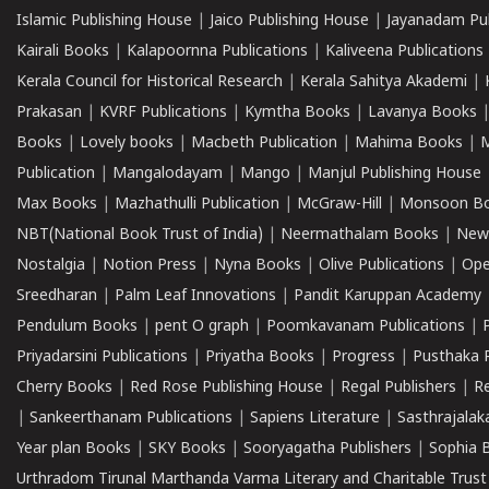
Islamic Publishing House
|
Jaico Publishing House
|
Jayanadam Pub
Kairali Books
|
Kalapoornna Publications
|
Kaliveena Publications
Kerala Council for Historical Research
|
Kerala Sahitya Akademi
|
Prakasan
|
KVRF Publications
|
Kymtha Books
|
Lavanya Books
Books
|
Lovely books
|
Macbeth Publication
|
Mahima Books
|
M
Publication
|
Mangalodayam
|
Mango
|
Manjul Publishing House
Max Books
|
Mazhathulli Publication
|
McGraw-Hill
|
Monsoon B
NBT(National Book Trust of India)
|
Neermathalam Books
|
New
Nostalgia
|
Notion Press
|
Nyna Books
|
Olive Publications
|
Ope
Sreedharan
|
Palm Leaf Innovations
|
Pandit Karuppan Academy
Pendulum Books
|
pent O graph
|
Poomkavanam Publications
|
Priyadarsini Publications
|
Priyatha Books
|
Progress
|
Pusthaka 
Cherry Books
|
Red Rose Publishing House
|
Regal Publishers
|
R
|
Sankeerthanam Publications
|
Sapiens Literature
|
Sasthrajala
Year plan Books
|
SKY Books
|
Sooryagatha Publishers
|
Sophia 
Urthradom Tirunal Marthanda Varma Literary and Charitable Trust