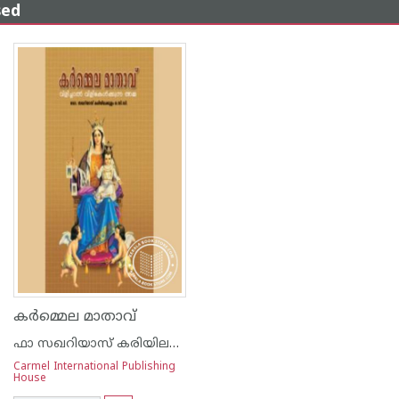
sed
കര്‍മ്മെല മാതാവ്‌
ഫാ സഖറിയാസ് കരിയിലക്കുളം ഓ സി ഡി
Carmel International Publishing
House