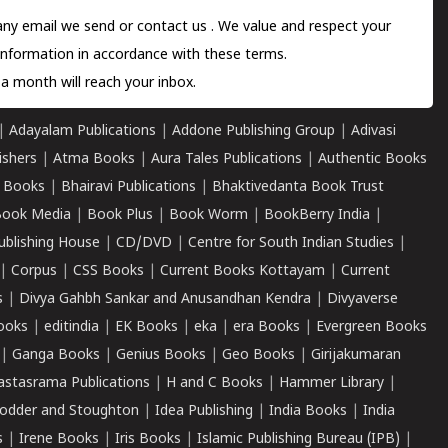
 any email we send or
contact us
. We value and respect your
information in accordance with these terms.
a month will reach your inbox.
|
Adayalam Publications
|
Addone Publishing Group
|
Adivasi
ishers
|
Atma Books
|
Aura Tales Publications
|
Authentic Books
 Books
|
Bhairavi Publications
|
Bhaktivedanta Book Trust
ook Media
|
Book Plus
|
Book Worm
|
BookBerry India
|
ublishing House
|
CD/DVD
|
Centre for South Indian Studies
|
|
Corpus
|
CSS Books
|
Current Books Kottayam
|
Current
s
|
Divya Gahbh Sankar and Anusandhan Kendra
|
Divyaverse
ooks
|
editindia
|
EK Books
|
eka
|
era Books
|
Evergreen Books
|
Ganga Books
|
Genius Books
|
Geo Books
|
Girijakumaran
astasrama Publications
|
H and C Books
|
Hammer Library
|
odder and Stoughton
|
Idea Publishing
|
India Books
|
India
s
|
Irene Books
|
Iris Books
|
Islamic Publishing Bureau (IPB)
|