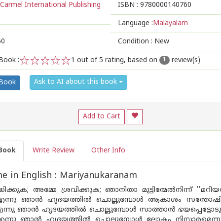
Carmel International Publishing
ISBN :
9780000140760
Language :
Malayalam
50
Condition : New
Book :
1
out of 5 rating, based on
review(s)
1
1
2
3
4
5
Ask to AI about this book
 Book
Add to Cart
Book
Write Review
Other Info
e in English : Mariyanukaranam
്ധിക്കുക; അമ്മേ ശ്രവിക്കുക; ഞാനിതാ മുട്ടിന്മേല്‍നിന്ന് ''മറി
 എന്നു ഞാന്‍ ഹൃദയത്തില്‍ ചൊല്ലുമ്പോള്‍ ആകാശം സന്തോഷിക
എന്നു ഞാന്‍ ഹൃദയത്തില്‍ ചൊല്ലുമ്പോള്‍ സാത്താന്‍ ഭയപ്പെട്ടോട
 എന്നു ഞാന്‍ ഹൃദയത്തില്‍ ചൊല്ലുമ്പോള്‍ ലോകം നിസ്സാരമെന്