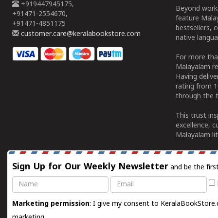
+919447945175,
Beyond works
+91471-2554670,
feature Malay
+91471-4851175
bestsellers, 
customer.care@keralabookstore.com
native langua
For more tha
Malayalam re
Having deliv
rating from 
through the t
This trust in
excellence, c
Malayalam lit
Sign Up for Our Weekly Newsletter
and be the firs
Name
Email
Marketing permission
: I give my consent to KeralaBookStore.
marketing.