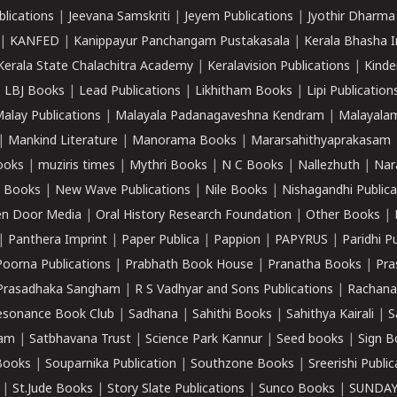
lications
|
Jeevana Samskriti
|
Jeyem Publications
|
Jyothir Dharma
|
KANFED
|
Kanippayur Panchangam Pustakasala
|
Kerala Bhasha I
Kerala State Chalachitra Academy
|
Keralavision Publications
|
Kinde
|
LBJ Books
|
Lead Publications
|
Likhitham Books
|
Lipi Publication
alay Publications
|
Malayala Padanagaveshna Kendram
|
Malayalam
|
Mankind Literature
|
Manorama Books
|
Mararsahithyaprakasam
ooks
|
muziris times
|
Mythri Books
|
N C Books
|
Nallezhuth
|
Nar
 Books
|
New Wave Publications
|
Nile Books
|
Nishagandhi Publica
n Door Media
|
Oral History Research Foundation
|
Other Books
|
|
Panthera Imprint
|
Paper Publica
|
Pappion
|
PAPYRUS
|
Paridhi P
Poorna Publications
|
Prabhath Book House
|
Pranatha Books
|
Pra
Prasadhaka Sangham
|
R S Vadhyar and Sons Publications
|
Rachana
esonance Book Club
|
Sadhana
|
Sahithi Books
|
Sahithya Kairali
|
S
kam
|
Satbhavana Trust
|
Science Park Kannur
|
Seed books
|
Sign B
Books
|
Souparnika Publication
|
Southzone Books
|
Sreerishi Publi
|
St.Jude Books
|
Story Slate Publications
|
Sunco Books
|
SUNDAY