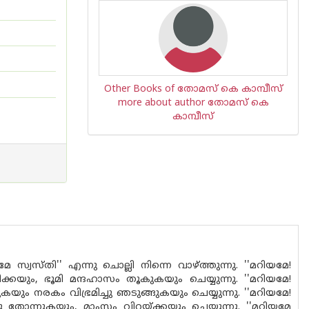
Other Books of തോമസ് കെ കാമ്പീസ്
more about author തോമസ് കെ
കാമ്പീസ്
യമേ സ്വസ്തി'' എന്നു ചൊല്ലി നിന്നെ വാഴ്ത്തുന്നു. ''മറിയമേ!
്കയും, ഭൂമി മന്ദഹാസം തൂകുകയും ചെയ്യുന്നു. ''മറിയമേ!
ുകയും നരകം വിഭ്രമിച്ചു ഞടുങ്ങുകയും ചെയ്യുന്നു. ''മറിയമേ!
നു തോന്നുകയും, മാംസം വിറയ്ക്കയും ചെയ്യുന്നു. ''മറിയമേ