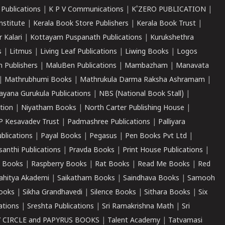
 Publications
|
K P V Communications
|
K'ZERO PUBLICATION
|
nstitute
|
Kerala Book Store Publishers
|
Kerala Book Trust
|
r Kalari
|
Kottayam Puspanath Publications
|
Kurukshethra
s
|
Litmus
|
Living Leaf Publications
|
Liwing Books
|
Logos
 Publishers
|
MaluBen Publications
|
Mambazham
|
Manavata
|
Mathrubhumi Books
|
Mathrukula Darma Raksha Ashramam
|
ayana Gurukula Publications
|
NBS (National Book Stall)
|
tion
|
Niyatham Books
|
North Carter Publishing House
|
P Kesavadev Trust
|
Padmashree Publications
|
Palliyara
ublications
|
Payal Books
|
Pegasus
|
Pen Books Pvt Ltd
|
santhi Publications
|
Pravda Books
|
Print House Publications
|
 Books
|
Raspberry Books
|
Rat Books
|
Read Me Books
|
Red
ahitya Akademi
|
Saikatham Books
|
Saindhava Books
|
Samooh
ooks
|
Sikha Grandhavedi
|
Silence Books
|
Sithara Books
|
Six
cations
|
Sreshta Publications
|
Sri Ramakrishna Math
|
Sri
 CIRCLE and PAPYRUS BOOKS
|
Talent Academy
|
Tatvamasi