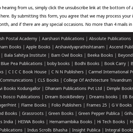
 hearing from us, simply click the unsubscribe link at the bottom of
k here.
By submitting this form, you agree that we may process your 
nth, and if there are any special occasions. No more than 4 mails in 
sh Postal Academy
|
Aarshasri Publications
|
Absolute Publications
ham Books
|
Apple Books
|
Arshavidyaprathishtanam
|
Ascend Publ
|
Bala Sahitya Institute
|
Barn Owl Books
|
Beeka Books
|
Beyond
|
Blue Pea Publications
|
boby books
|
Bodhi Books
|
Book Carry
|
B
ks
|
C I C C Book House
|
C N N Publishers
|
Carmel International P
k Communications
|
CLS Books
|
College Of Architecture Trivandrum
vi Books Kodungallor
|
Dhanam Publications Pvt Ltd
|
Dimple Book
 Bosco Publications
|
Dream BookBindery
|
Dreams books
|
EB B
ngerPrint
|
Flame Books
|
Folio Publishers
|
Frames 25
|
G V Books
nd Books
|
Grassroots
|
Green Books
|
Green Pepper Publica
|
Grih
s India
|
HEIWA Books
|
Hemamambika Books
|
Hi Tech Books
|
H
Publications
|
Indus Scrolls Bhasha
|
Insight Publica
|
Integral Book