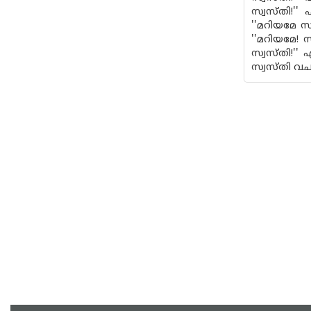
സ്വസ്തി!''
''മറിയമേ സ്
''മറിയമേ! സ
സ്വസ്തി!''
സ്വസ്തി വചന