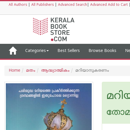
All Authors
|
All Publishers
|
Advanced Search
|
Advanced Add to Cart
Categories
Best Sellers
Browse Books
Ne
Home
മതം
ആദ്ധ്യാത്മികം
മറിയാനുകരണം
മറി
തോമസ