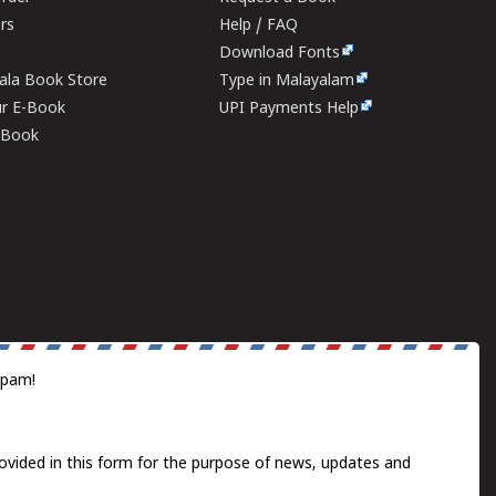
ers
Help / FAQ
Download Fonts
rala Book Store
Type in Malayalam
ur E-Book
UPI Payments Help
E-Book
spam!
ovided in this form for the purpose of news, updates and