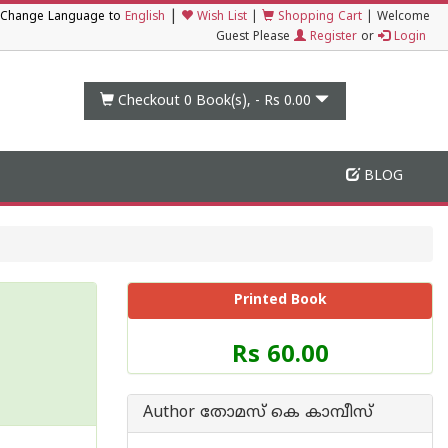
|
Change Language to
English
Wish List
|
Shopping Cart
|
Welcome
Guest Please
Register
or
Login
Checkout 0
Book(s), -
Rs 0.00
BLOG
Printed Book
Price
Rs 60.00
of
this
Book
Author തോമസ് കെ കാമ്പീസ്
is