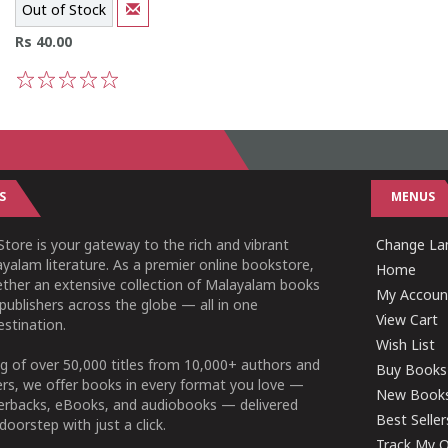
Out of Stock
Rs 40.00
1
2
3
4
5
S
MENUS
tore is your gateway to the rich and vibrant
Change Lan
yalam literature. As a premier online bookstore,
Home
ether an extensive collection of Malayalam books
My Accoun
publishers across the globe — all in one
View Cart
stination.
Wish List
g of over 50,000 titles from 10,000+ authors and
Buy Books
ers, we offer books in every format you love —
New Book
perbacks, eBooks, and audiobooks — delivered
Best Seller
doorstep with just a click.
Track My O