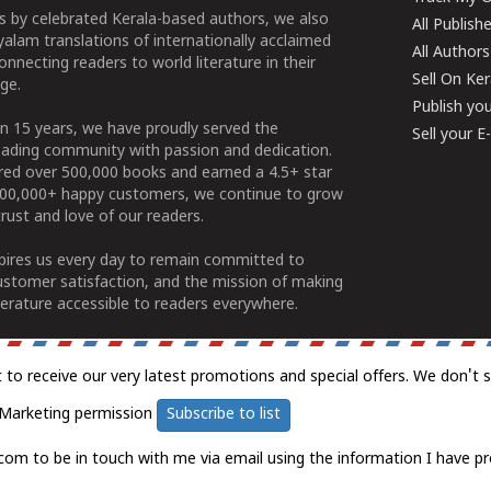
 by celebrated Kerala-based authors, we also
All Publish
alam translations of internationally acclaimed
All Authors
connecting readers to world literature in their
Sell On Ke
ge.
Publish yo
n 15 years, we have proudly served the
Sell your 
ading community with passion and dedication.
ered over 500,000 books and earned a 4.5+ star
100,000+ happy customers, we continue to grow
rust and love of our readers.
spires us every day to remain committed to
ustomer satisfaction, and the mission of making
erature accessible to readers everywhere.
t to receive our very latest promotions and special offers. We don't 
Marketing permission
Subscribe to list
com to be in touch with me via email using the information I have pr