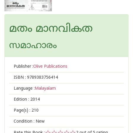
മതം മാനവികത
സമാഹാരം
Publisher :
Olive Publications
ISBN :
9789383756414
Language :
Malayalam
Edition :
2014
Page(s) :
210
Condition : New
Rate this Book :
2
out of 5 rating,