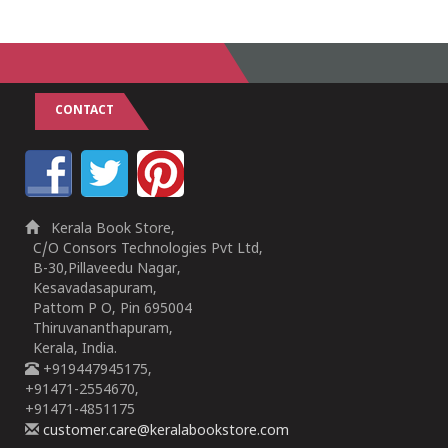
CONTACT
Kerala Book Store,
C/O Consors Technologies Pvt Ltd,
B-30,Pillaveedu Nagar,
Kesavadasapuram,
Pattom P O, Pin 695004
Thiruvananthapuram,
Kerala, India.
+919447945175,
+91471-2554670,
+91471-4851175
customer.care@keralabookstore.com