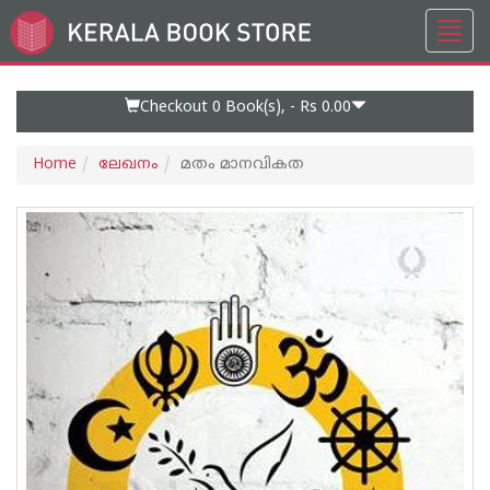
Toggl
Go
navig
to
Home
Page
Checkout 0
Book(s), -
Rs 0.00
Home
ലേഖനം
മതം മാനവികത