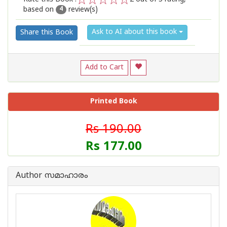
based on
review(s)
1
2
3
4
5
4
Ask to AI about this book
Share this Book
Add to Cart
Printed Book
Rs 190.00
Rs 177.00
Author സമാഹാരം