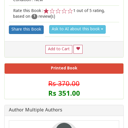
Condition : New
Rate this Book :
1
out of 5 rating,
based on
review(s)
1
2
3
4
5
1
Ask to AI about this book
Share this Book
Add to Cart
Printed Book
Rs 370.00
Rs 351.00
Author Multiple Authors