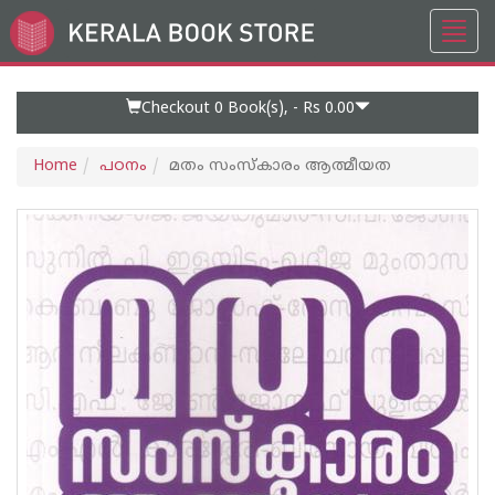
Toggl
Go
navig
to
Home
Page
Checkout 0
Book(s), -
Rs 0.00
Home
പഠനം
മതം സംസ്കാരം ആത്മീയത