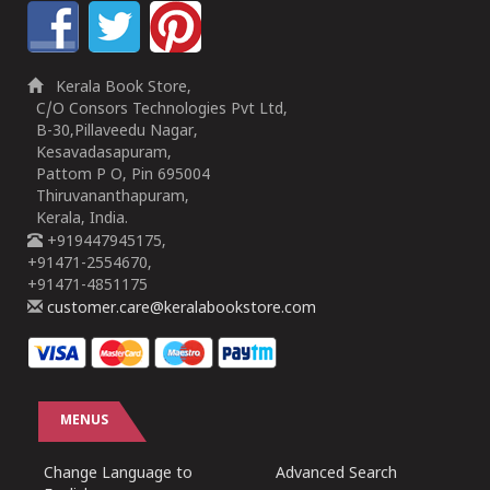
Kerala Book Store,
C/O Consors Technologies Pvt Ltd,
B-30,Pillaveedu Nagar,
Kesavadasapuram,
Pattom P O, Pin 695004
Thiruvananthapuram,
Kerala, India.
+919447945175,
+91471-2554670,
+91471-4851175
customer.care@keralabookstore.com
MENUS
Change Language to
Advanced Search