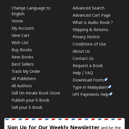
Change Language to
Advanced Search
English
Advanced Cart Page
Home
What is Audio Book ?
My Account
Shipping & Returns
View Cart
Privacy Notice
Wish List
Conditions of Use
Buy Books
About Us
New Books
Contact Us
Best Sellers
Request a Book
Track My Order
Help / FAQ
All Publishers
Download Fonts
All Authors
Type in Malayalam
Sell On Kerala Book Store
UPI Payments Help
Publish your E-Book
Sell your E-Book
Sign Up for Our Weekly Newsletter
and be the