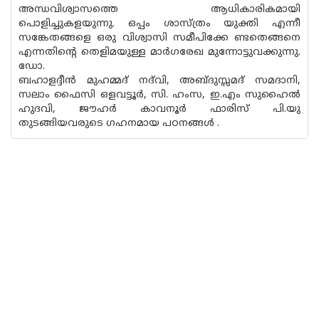
അന്ധവിശ്വാസത്തെ ആധികാരികമായി
പൊളിച്ചുകളയുന്നു. ഒപ്പം ശാസ്ത്രം യുക്തി എന്നീ
സങ്കേതങ്ങളെ ഒരു വിശ്വാസി സമീപിക്കേ ണ്ടതെങ്ങനെ
എന്നതിന്റെ തെളിമയുള്ള മാർഗരേഖ മുന്നോട്ടുവക്കുന്നു.
ഡോ.
ബഹാളദ്ദീൻ മുഹമ്മദ് നദ്‌വി, അബ്‌ദുസ്സമദ് സമദാനി,
സലാം ഫൈസി ഒളവട്ടൂർ, സി. ഹംസ, ഇ.എം സുഹൈൽ
ഹുദവി, ജൗഹർ കാവനൂർ ഫാരിസ് പി.യു
തുടങ്ങിയവരുടെ ഗഹനമായ പഠനങ്ങൾ .