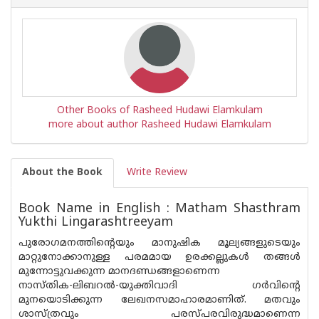
Other Books of Rasheed Hudawi Elamkulam
more about author Rasheed Hudawi Elamkulam
About the Book
Write Review
Book Name in English : Matham Shasthram
Yukthi Lingarashtreeyam
പുരോഗമനത്തിന്റെയും മാനുഷിക മൂല്യങ്ങളുടെയും
മാറ്റുനോക്കാനുള്ള പരമമായ ഉരക്കല്ലുകൾ തങ്ങൾ
മുന്നോട്ടുവക്കുന്ന മാനദണ്ഡങ്ങളാണെന്ന
നാസ്തിക-ലിബറൽ-യുക്തിവാദി ഗർവിന്റെ
മുനയൊടിക്കുന്ന ലേഖനസമാഹാരമാണിത്. മതവും
ശാസ്ത്രവും പരസ്‌പരവിരുദ്ധമാണെന്ന