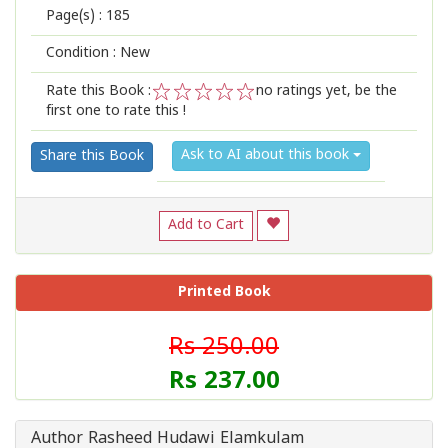
Page(s) :
185
Condition : New
Rate this Book :
no ratings yet, be the
first one to rate this !
1
2
3
4
5
Ask to AI about this book
Share this Book
Add to Cart
Printed Book
Rs 250.00
Rs 237.00
Author Rasheed Hudawi Elamkulam