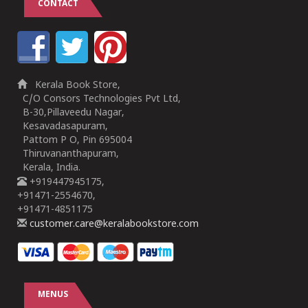
CONTACT
Kerala Book Store,
C/O Consors Technologies Pvt Ltd,
B-30,Pillaveedu Nagar,
Kesavadasapuram,
Pattom P O, Pin 695004
Thiruvananthapuram,
Kerala, India.
+919447945175,
+91471-2554670,
+91471-4851175
customer.care@keralabookstore.com
MENUS