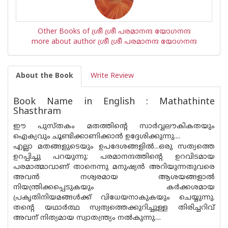
Other Books of ശ്രീ ശ്രീ പരമാനന്ദ യോഗനന്ദ
more about author ശ്രീ ശ്രീ പരമാനന്ദ യോഗനന്ദ
About the Book
Write Review
Book Name in English : Mathathinte
Shasthram
ഈ പുസ്ത‌കം മതത്തിൻ്റെ സാർവ്വലൗകികതയും
ഐക്യവും ചൂണ്ടിക്കാണിക്കാൻ ഉദ്ദേശിക്കുന്നു....
എല്ലാ മതങ്ങളുടെയും ഉപദേശങ്ങളിൽ...ഒരു സത്യത്തെ
ഉറപ്പിച്ചു പറയുന്നു: പരമാനന്ദത്തിന്റെ ഉറവിടമായ
പരമാത്മാവാണ് താനെന്നു മനുഷ്യൻ അറിയുന്നതുവരെ
അവൻ നശ്വരമായ ആശയങ്ങളാൽ
നിയന്ത്രിക്കപ്പെടുകയും കർക്കശമായ
പ്രകൃതിനിയമങ്ങൾക്ക് വിധേയനാകുകയും ചെയ്യുന്നു.
തന്റെ യഥാർത്ഥ സ്വത്വത്തെക്കുറിച്ചുള്ള തിരിച്ചറിവ്
അവന് നിത്യമായ സ്വാതന്ത്ര്യം നൽകുന്നു....