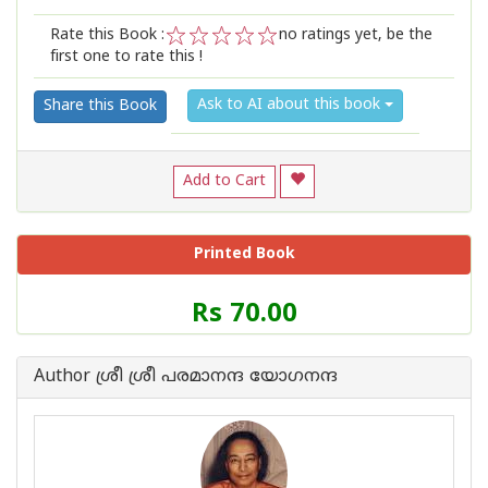
Rate this Book :
no ratings yet, be the
first one to rate this !
1
2
3
4
5
Ask to AI about this book
Share this Book
Add to Cart
Printed Book
Price
Rs 70.00
of
this
Book
Author ശ്രീ ശ്രീ പരമാനന്ദ യോഗനന്ദ
is