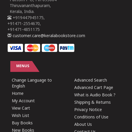
Pattom P O, Pin 695004
Thiruvananthapuram,
Kerala, India.
+919447945175,
+91471-2554670,
+91471-4851175
customer.care@keralabookstore.com
MENUS
Change Language to
Advanced Search
English
Advanced Cart Page
Home
What is Audio Book ?
My Account
Shipping & Returns
View Cart
Privacy Notice
Wish List
Conditions of Use
Buy Books
About Us
New Books