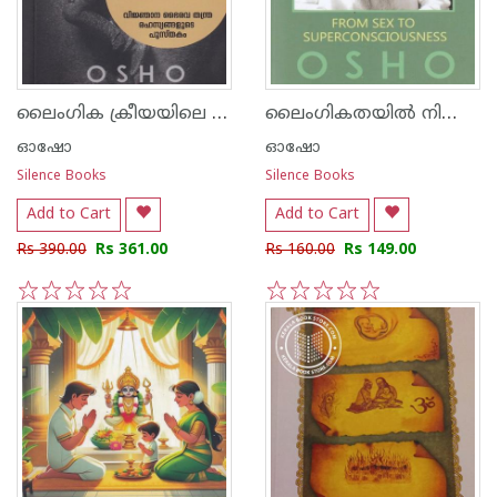
ലൈംഗിക ക്രീയയിലെ ആത്മീയത
ലൈംഗികതയില്‍ നിന്നു അതിബോധനത്തിലേക്ക്
ഓഷോ
ഓഷോ
Silence Books
Silence Books
Add to Cart
Add to Cart
Rs 390.00
Rs 361.00
Rs 160.00
Rs 149.00
1
2
3
4
5
1
2
3
4
5