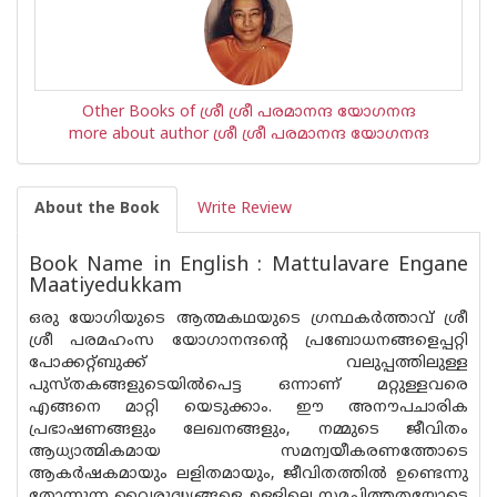
Other Books of ശ്രീ ശ്രീ പരമാനന്ദ യോഗനന്ദ
more about author ശ്രീ ശ്രീ പരമാനന്ദ യോഗനന്ദ
About the Book
Write Review
Book Name in English : Mattulavare Engane
Maatiyedukkam
ഒരു യോഗിയുടെ ആത്മകഥയുടെ ഗ്രന്ഥകർത്താവ് ശ്രീ
ശ്രീ പരമഹംസ യോഗാനന്ദന്റെ പ്രബോധനങ്ങളെപ്പറ്റി
പോക്കറ്റ്ബുക്ക് വലുപ്പത്തിലുള്ള
പുസ്‌തകങ്ങളുടെയിൽപെട്ട ഒന്നാണ് മറ്റുള്ളവരെ
എങ്ങനെ മാറ്റി യെടുക്കാം. ഈ അനൗപചാരിക
പ്രഭാഷണങ്ങളും ലേഖനങ്ങളും, നമ്മുടെ ജീവിതം
ആധ്യാത്മികമായ സമന്വയീകരണത്തോടെ
ആകർഷകമായും ലളിതമായും, ജീവിതത്തിൽ ഉണ്ടെന്നു
തോന്നുന്ന വൈരുദ്ധ്യങ്ങളെ ഉള്ളിലെ സമചിത്തതയോടെ