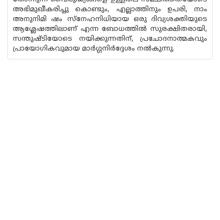
അഭിമുഖീകരിച്ചു കൊണ്ടും, എല്ലാത്തിനും ഉപരി, നാം
അനുനിമി ഷം സ്നേഹനിധിയായ ഒരു ദിവ്യശക്തിയുടെ
ആശ്ലേഷത്തിലാണ് എന്ന ബോധത്തിൽ സുരക്ഷിതരായി,
സന്തുഷ്ടിയോടെ നയിക്കുന്നതിന്, പ്രചോദനാത്മകവും
പ്രായോഗികവുമായ മാർഗ്ഗനിർദ്ദേശം നൽകുന്നു.