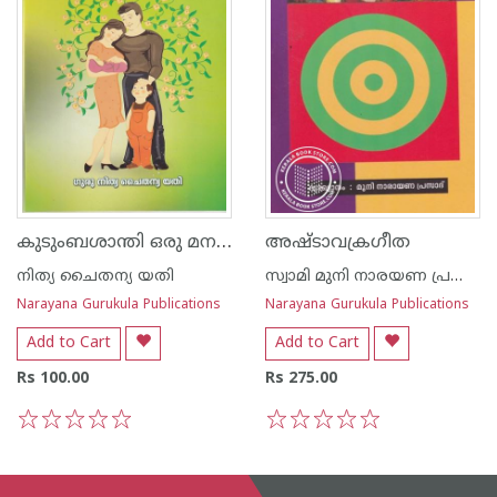
കുടുംബശാന്തി ഒരു മനശാസ്ത്ര സാധന
അഷ്ടാവക്രഗീത
നിത്യ ചൈതന്യ യതി
സ്വാമി മുനി നാരയണ പ്രസാദ്
Narayana Gurukula Publications
Narayana Gurukula Publications
Add to Cart
Add to Cart
Rs 100.00
Rs 275.00
1
2
3
4
5
1
2
3
4
5