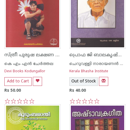
സ്ത്രീ പുരുഷ ലക്ഷണ ശാസ്ത്രം
പ്രൊഫ ജി ബാലകൃഷ്ണന്‍ നായര്‍
കെ എം എന്‍ ചേര്‍ത്തല
ചെറുവള്ളി നാരായണന്‍ നമ്പൂതിരി
Devi Books Kodungallor
Kerala Bhasha Institute
Add to Cart
Out of Stock
Rs 50.00
Rs 40.00
1
2
3
4
5
1
2
3
4
5