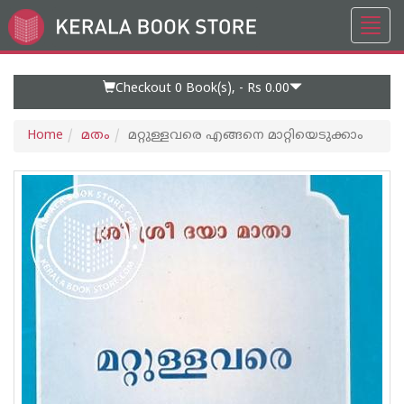
Toggl
Go
navig
to
Home
Page
Checkout 0
Book(s), -
Rs 0.00
Home
മതം
മറ്റുള്ളവരെ എങ്ങനെ മാറ്റിയെടുക്കാം