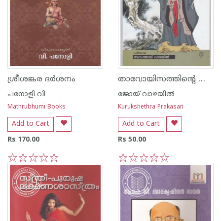
താവോയിസത്തിന്റെ ജ്ഞാനപ്പന
ശ്രീശങ്കര ദര്‍ശനം
പനോളി വി
ജോയ് വാഴയില്‍
Mathrubhumi Books
Kurukshethra Prakasan
Add to Cart
Add to Cart
Rs 170.00
Rs 50.00
1
2
3
4
5
1
2
3
4
5