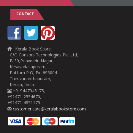
CONTACT
Kerala Book Store,
C/O Consors Technologies Pvt Ltd,
B-30,Pillaveedu Nagar,
Kesavadasapuram,
Pattom P O, Pin 695004
Thiruvananthapuram,
Kerala, India.
+919447945175,
+91471-2554670,
+91471-4851175
customer.care@keralabookstore.com