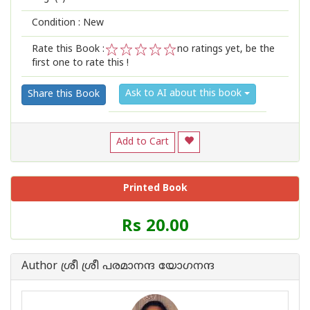
Condition : New
Rate this Book :
no ratings yet, be the
first one to rate this !
1
2
3
4
5
Ask to AI about this book
Share this Book
Add to Cart
Printed Book
Price
Rs 20.00
of
this
Book
Author ശ്രീ ശ്രീ പരമാനന്ദ യോഗനന്ദ
is