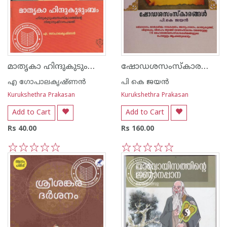
മാതൃകാ ഹിന്ദുകുടുംബം - ഹിന്ദുകുടുംബസംസ്‌കാരത്തിന്റെ നിത്യാനുഷ്‌ഠാനപദ്ധതി
ഷോഡശസംസ്‌കാരങ്ങൾ
എ ഗോപാലകൃഷ്ണ‌ന്‍
പി കെ ജയ‌ന്‍
Kurukshethra Prakasan
Kurukshethra Prakasan
Add to Cart
Add to Cart
Rs 40.00
Rs 160.00
1
2
3
4
5
1
2
3
4
5