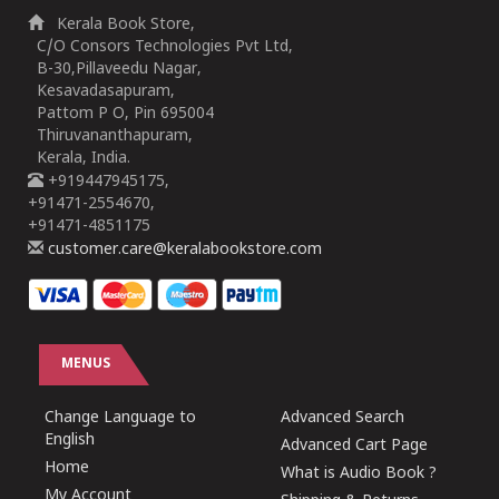
Kerala Book Store,
C/O Consors Technologies Pvt Ltd,
B-30,Pillaveedu Nagar,
Kesavadasapuram,
Pattom P O, Pin 695004
Thiruvananthapuram,
Kerala, India.
+919447945175,
+91471-2554670,
+91471-4851175
customer.care@keralabookstore.com
MENUS
Change Language to
Advanced Search
English
Advanced Cart Page
Home
What is Audio Book ?
My Account