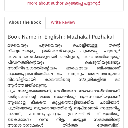
more about author കുഞ്ഞപ്പ പട്ടാ‍നൂര്‍
About the Book
Write Review
Book Name in English : Mazhakal Puzhakal
മഴയെയും പുഴയെയും ചൊല്ലിയുള്ള തന്റെ
വിഹ്വലതകളും ഉത്ക്കണ്ഠ്കളും കുഞ്ഞപ്പ പട്ടാനൂര്‍
സമാന മനസ്ക്കരുമായി പങ്കിടുന്നു. സഹനത്തിന്റെയും
പീഡനത്തിന്റെയും കെടുതിയുടെയും
അധിനിവേശത്തിന്റെയും മാരകമായ ബിംബമാണ്
കുഞ്ഞപ്പക്കവിതയിലെ മഴ. വന്യവും അശാന്തവുമായ
നിലവിളിയായി കാലത്തിന്റെ സ്മൃതികളില്‍ മഴ
ആര്‍ത്തലയ്ക്കുന്നു.
പുഴ നമ്മുക്കമ്മയാണ്, ദേവിയാണ്. ശോകനാശിനിയാണ്.
ചരിത്രത്തിന്റെ രക്ത സാക്ഷിയും മൂകസാക്ഷിയുമാണ്.
ആഗോള ഭീകരത കുപ്പത്തൊട്ടിയാക്കിയ ചാലിയാര്‍,
പുതിയൊരു സൂര്യോദയത്തിന്റെ സ്വപ്നങ്ങള്‍ സമ്മാ‍നിച്ച
കബനി, കാനനപ്പച്ചകളും ഗ്രാമത്തിന്‍ വിശുദ്ധിയും
കൈമോശം വന്ന നിള, കയ്യൂര്‍ സമരത്തിന്റെ
അനശ്വരഗാഥകള്‍ തീര്‍ത്ത തേജസ്വിനി,