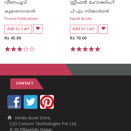
വീണപൂവ്
സ്റ്റീഫന്‍ ഹോക്കിംഗ്
കുമാരനാശാന്‍
പി എം സിദ്ധാര്‍ഥന്‍
Poorna Publications
Kairali Books
Add to Cart
Add to Cart
Rs 45.00
Rs 70.00
1
2
3
4
5
1
2
3
4
5
CONTACT
Kerala Book Store,
C/O Consors Technologies Pvt Ltd,
B-30,Pillaveedu Nagar,