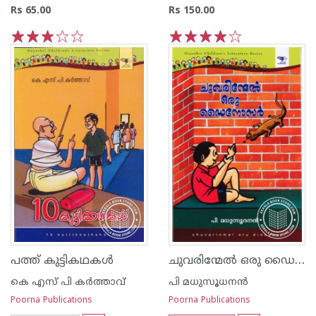
Rs 65.00
Rs 150.00
1
2
3
4
5
1
2
3
4
5
ചുവരിന്മേല്‍ ഒരു ഡൈനോസര്‍
പത്ത് കുട്ടികഥകള്‍
കെ എസ് പി കര്‍ത്താവ്
പി മധുസൂധനന്‍
Poorna Publications
Poorna Publications