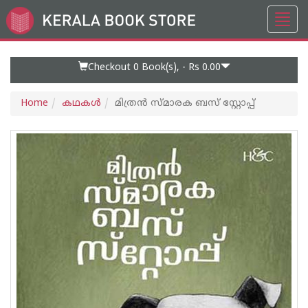
Toggl
Go
navig
to
Home
Page
Checkout 0
Book(s), -
Rs 0.00
Home
കഥകള്‍
മിത്രൻ സ്മാരക ബസ് സ്റ്റോപ്പ്