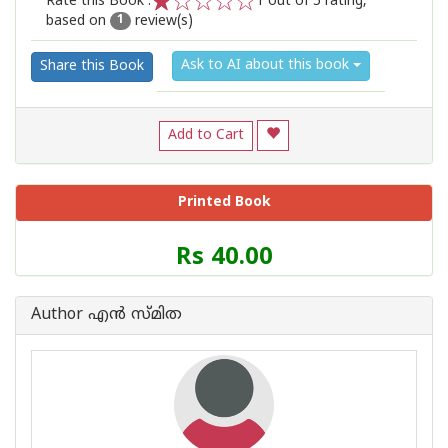
Rate this Book :
1
out of 5 rating,
based on
review(s)
1
2
3
4
5
1
Ask to AI about this book
Share this Book
Add to Cart
Printed Book
Price
Rs 40.00
of
this
Book
Author എന്‍ സ്മിത
is