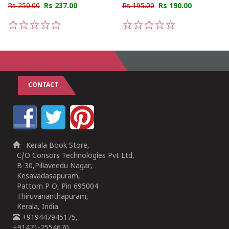
Rs 250.00
Rs 237.00
Rs 195.00
Rs 190.00
1
2
3
4
5
1
2
3
4
5
CONTACT
Kerala Book Store,
C/O Consors Technologies Pvt Ltd,
B-30,Pillaveedu Nagar,
Kesavadasapuram,
Pattom P O, Pin 695004
Thiruvananthapuram,
Kerala, India.
+919447945175,
+91471-2554670,