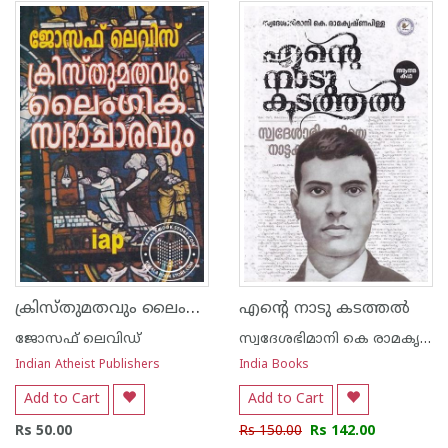
1
2
3
4
5
1
2
3
4
5
ക്രിസ്തുമതവും ലൈംഗിക സദാചാരവും
എന്റെ നാടു കടത്തൽ
ജോസഫ് ലെവിഡ്
സ്വദേശഭിമാനി കെ രാമകൃഷ്ണന്‍ പിള്ള
Indian Atheist Publishers
India Books
Add to Cart
Add to Cart
Rs 50.00
Rs 150.00
Rs 142.00