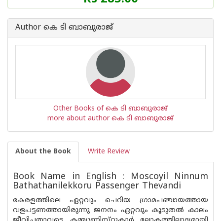
Author കെ ടി ബാബുരാജ്
Other Books of കെ ടി ബാബുരാജ്
more about author കെ ടി ബാബുരാജ്
About the Book
Write Review
Book Name in English : Moscoyil Ninnum
Bathathanilekkoru Passenger Thevandi
കേരളത്തിലെ ഏറ്റവും ചെറിയ ഗ്രാമപഞ്ചായത്തായ
വളപട്ടണത്തായിരുന്നു ജനനം ഏറ്റവും കൂടുതൽ കാലം
ജീവിച്ചതാവട്ടെ കമ്മ്യൂണിസ്‌റ്റുകാർ ലോകത്തിലാദ്യമായി