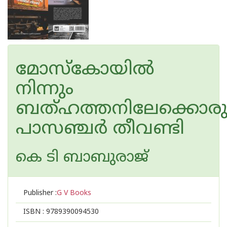
മോസ്കോയിൽ
നിന്നും
ബത്ഹത്തനിലേക്കൊര
പാസഞ്ചർ തീവണ്ടി
കെ ടി ബാബുരാജ്
Publisher :
G V Books
ISBN :
9789390094530