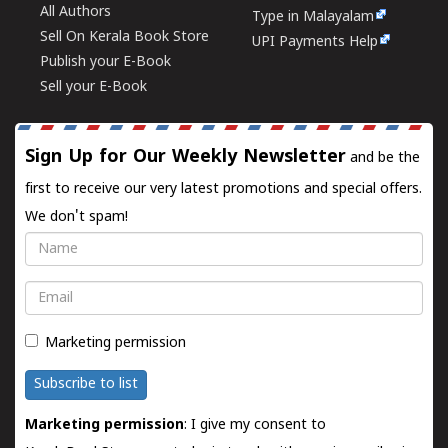
All Authors
Type in Malayalam
Sell On Kerala Book Store
UPI Payments Help
Publish your E-Book
Sell your E-Book
Sign Up for Our Weekly Newsletter
and be the
first to receive our very latest promotions and special offers.
We don't spam!
Name
Email
Marketing permission
Subscribe to list
Marketing permission
: I give my consent to