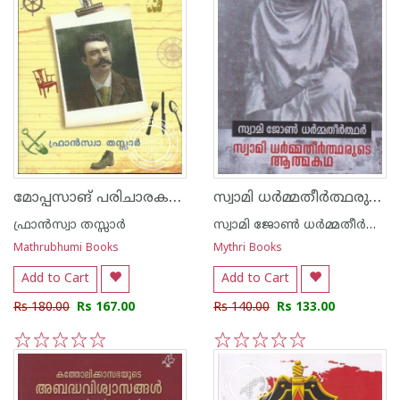
മോപ്പസാങ് പരിചാരകന്റെ ഓര്‍മ്മകള്‍
സ്വാമി ധര്‍മ്മതീര്‍ത്ഥരുടെ ആത്മകഥ
ഫ്രാന്‍സ്വാ തസ്സാര്‍
സ്വാമി ജോണ്‍ ധര്‍മ്മതീര്‍ത്ഥന്‍
Mathrubhumi Books
Mythri Books
Add to Cart
Add to Cart
Rs 180.00
Rs 167.00
Rs 140.00
Rs 133.00
1
2
3
4
5
1
2
3
4
5