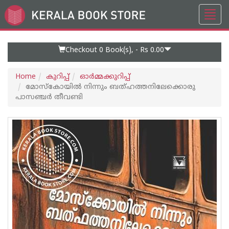
Toggl
Go
navig
to
Home
Page
Checkout 0
Book(s), -
Rs 0.00
Home
കുറിപ്പ്‌
ഓര്‍മ്മക്കുറിപ്പ്‌
മോസ്കോയിൽ നിന്നും ബത്ഹത്തനിലേക്കൊരു
പാസഞ്ചർ തീവണ്ടി