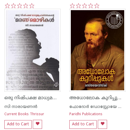
1
2
3
4
5
1
2
3
4
5
ഒരു നിഷ്പക്ഷ മാധ്യമപ്രവർത്തകന്റെ മരണമൊഴികൾ
അധോലോക കുറിപ്പുകൾ
സി നാരായണന്‍
ഫോദോര്‍ ഡോസ്റ്റോയേ ഫ്സ്കി
Current Books Thrissur
Paridhi Publications
Add to Cart
Add to Cart