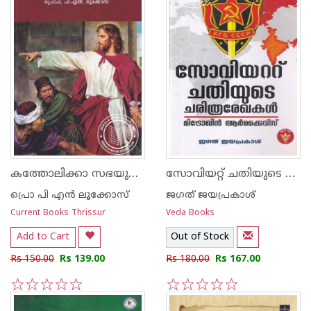
കത്തോലിക്കാ സഭയുടെ അബദ്ധ വിശ്വാസങ്ങള്‍
സോവിയറ്റ് ചതിയുടെ ചരിത്രരേഖകൾ
പ്രൊ പി എന്‍ ലൂക്കോസ്
ജഗത് ജയപ്രകാശ്
Current Books Thrissur
Veda Books
Add to Cart
Out of Stock
Rs 150.00
Rs 139.00
Rs 180.00
Rs 167.00
1
2
3
4
5
1
2
3
4
5