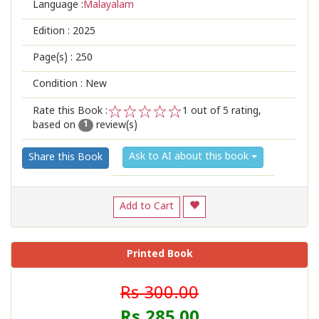
Language :
Malayalam
Edition :
2025
Page(s) :
250
Condition : New
Rate this Book :
1
out of 5 rating,
based on
review(s)
1
2
3
4
5
1
Ask to AI about this book
Share this Book
Add to Cart
Printed Book
Rs 300.00
Rs 285.00