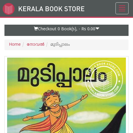
Toggl
Go
navig
to
Home
Page
Checkout 0
Book(s), -
Rs 0.00
Home
നോവല്‍
മുടിപ്പാലം