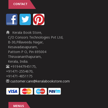
CONTACT
Kerala Book Store,
C/O Consors Technologies Pvt Ltd,
B-30,Pillaveedu Nagar,
Kesavadasapuram,
Pattom P O, Pin 695004
Thiruvananthapuram,
Kerala, India.
+919447945175,
+91471-2554670,
+91471-4851175
customer.care@keralabookstore.com
MENUS