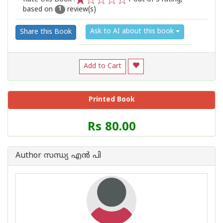
based on
review(s)
1
2
3
4
5
1
Ask to AI about this book
Share this Book
Add to Cart
Printed Book
Price
Rs 80.00
of
this
Book
Author സന്ധ്യ എന്‍ പി
is