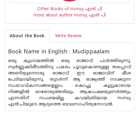
Other Books of സന്ധ്യ എന്‍ പി
more about author സന്ധ്യ എന്‍ പി
About the Book
Write Review
Book Name in English : Mudippaalam
ഒരു കുഗ്രാമത്തിൽ ഒരു രാജാവ് പാർത്തിരുന്നു.
സ്വർണ്ണക്കിരീടത്തിനു പകരം പൂവുകൊണ്ടുള്ള തലപ്പാവ്
അണിയുന്നൊരു രാജാവ് ഈ രാജാവിന് മീശ
പേടിയായിരുന്നു. തുടർന്ന് ആ രാജ്യത്ത് നടക്കുന്ന
സംഭവവികാസങ്ങളെല്ലാം കൊച്ചു കൂട്ടുകാരായ
നിങ്ങളിൽ ഓരോരുത്തരിലും ആകാംക്ഷയുണർത്തും
എന്നതിന് സംശയമില്ല. കവയിത്രിയായ സന്ധ്യ
എൻ.പിയുടെ ആദ്യത്തെ ബാലസാഹിത്യനോവൽ.