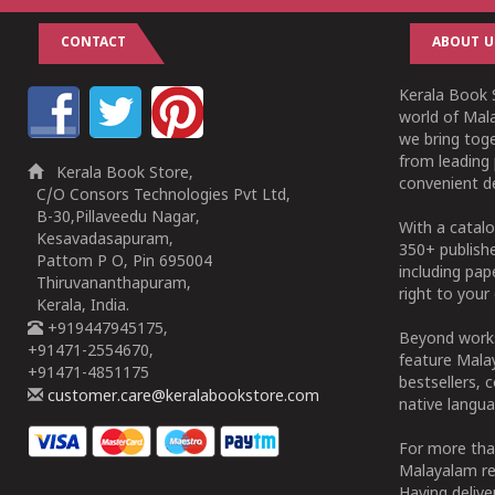
CONTACT
ABOUT U
Kerala Book S
world of Mala
we bring tog
from leading 
Kerala Book Store,
convenient de
C/O Consors Technologies Pvt Ltd,
B-30,Pillaveedu Nagar,
With a catalo
Kesavadasapuram,
350+ publish
Pattom P O, Pin 695004
including pa
Thiruvananthapuram,
right to your 
Kerala, India.
+919447945175,
Beyond works
+91471-2554670,
feature Malay
+91471-4851175
bestsellers, 
customer.care@keralabookstore.com
native langua
For more tha
Malayalam re
Having deliv