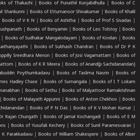
ks of Thakazhi
|
Books of Punathil Kunjabdhulla
|
Books of C
il Shankunni
|
Books of Ettumanoor Shivakumar
|
Books of Khalil
|
Books of V K N
|
Books of Ashitha
|
Books of Prof S Sivadas
|
Pushpanath
|
Books of Benyamin
|
Books of Leo Tolstoy
|
Books
|
Books of Sudhakar Mangalodayam
|
Books of Kovilan
|
Books
aithanyayathi
|
Books of Subhash Chandran
|
Books of Dr P K
oppilly Sreedhara Menon
|
Books of Josi Vagamattam
|
Books of
mattom
|
Books of K R Meera
|
Books of Anand(p Sachidanandan)
abuddin Poythumkadavu
|
Books of Taslima Nasrin
|
Books of
ames Hadley Chase
|
Books of Sumangala
|
Books of I T Lokam
dmanabhan
|
Books of Sethu
|
Books of Malyattoor Ramakrishnan
|
Books of Malayath Appunni
|
Books of Anton Chekhov
|
Books
chidanandan
|
Books of P N Das
|
Books of K V Mohan Kumar
|
Dr Rajan Chungath
|
Books of Jamal Kochangadi
|
Books of E M
ons
|
Books of Yusufali Kechery
|
Books of Sunil Paramesvaran
|
 K Parakkadavu
|
Books of William Shakespere
|
Books of Alber