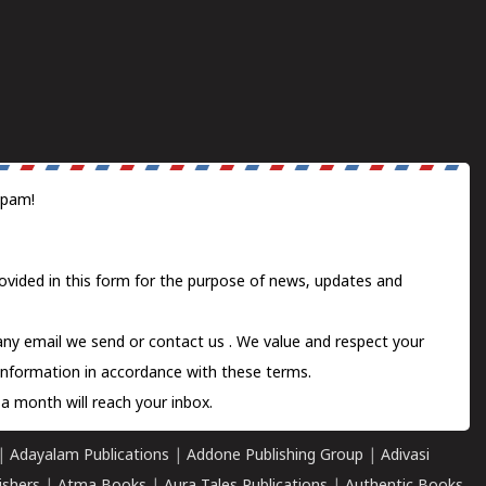
spam!
ovided in this form for the purpose of news, updates and
 any email we send or
contact us
. We value and respect your
information in accordance with these terms.
a month will reach your inbox.
|
Adayalam Publications
|
Addone Publishing Group
|
Adivasi