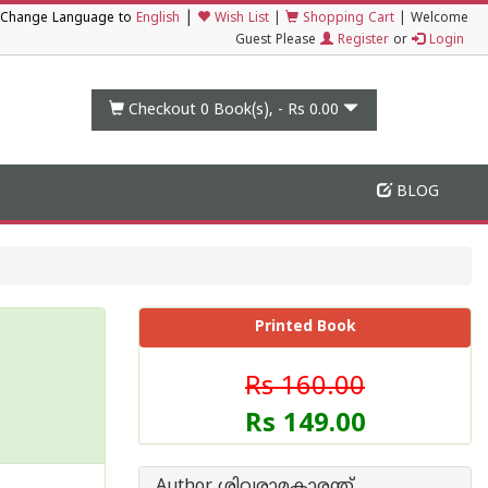
|
Change Language to
English
Wish List
|
Shopping Cart
|
Welcome
Guest Please
Register
or
Login
Checkout 0
Book(s), -
Rs 0.00
BLOG
Printed Book
Rs 160.00
Rs 149.00
Author ശിവരാമകാരന്ത്