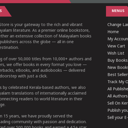
S
MENUS
tore is your gateway to the rich and vibrant
Change Lan
yalam literature. As a premier online bookstore,
Home
ether an extensive collection of Malayalam books
My Accoun
publishers across the globe — all in one
View Cart
stination.
Wish List
g of over 50,000 titles from 10,000+ authors and
Buy Books
ers, we offer books in every format you love —
New Book
perbacks, eBooks, and audiobooks — delivered
Best Seller
doorstep with just a click.
Track My O
 by celebrated Kerala-based authors, we also
All Publish
alam translations of internationally acclaimed
All Authors
connecting readers to world literature in their
Sell On Ke
ge.
Publish yo
n 15 years, we have proudly served the
Sell your 
ading community with passion and dedication.
ered over 500,000 books and earned a 4.5+ star