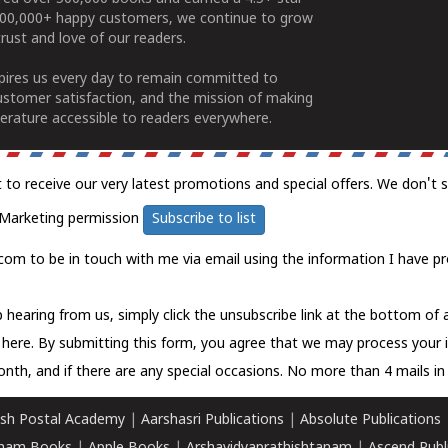
100,000+ happy customers, we continue to grow
rust and love of our readers.
spires us every day to remain committed to
ustomer satisfaction, and the mission of making
erature accessible to readers everywhere.
t to receive our very latest promotions and special offers. We don't 
Marketing permission
Subscribe to list
com to be in touch with me via email using the information I have pr
 hearing from us, simply click the unsubscribe link at the bottom of
k here.
By submitting this form, you agree that we may process your 
nth, and if there are any special occasions. No more than 4 mails in 
sh Postal Academy
|
Aarshasri Publications
|
Absolute Publications