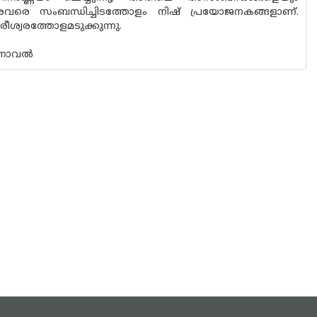
്‍ അവരെ സംബന്ധിച്ചിടത്തോളം നിഷ് പ്രയോജനകങ്ങളാണ്.
ീശ്വരത്തോളമടുക്കുന്നു.
നോവല്‍