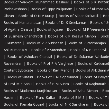
Books of Vaikkom Muhammed Basheer
|
Books of S K Pottak
Radhakrishnan
|
Books of Sippy Pallipuram
|
Books of Kiliroor R
Gibran
|
Books of O N V Kurup
|
Books of Akbar Kakkattil
|
Boo
Books of Kumaranasan
|
Books of Dr K Sreekumar
|
Books of U
of Agatha Christie
|
Books of Joysee
|
Books of M P Veerendra 
of Susmesh Chandhroth
|
Books of K P Kesava Menon
|
Book
Sukumaran
|
Books of V R Sudheesh
|
Books of P Padmarajan
Anil Kumar A V
|
Books of P Surendran
|
Books of K B Sreedevi
|
Books of Ashokan Charuvil
|
Books of Dr Sukumar Azhikod
Raveendran
|
Books of Prof P A Varghese
|
Books of Kakkana
Content Sybdicate
|
Books of Ravi Menon
|
Books of Akkitham 
|
Books of Vilasini
|
Books of T N Gopakumar
|
Books of Payya
of Prof M K Sanu
|
Books of B M Suhra
|
Books of Raghunath P
Books of Madampu Kunjikkuttan
|
Books of Asha Menon
|
Boo
Hashim
|
Books of Franz Kafka
|
Books of E M S
|
Books of T 
Books of Kamala Govind
|
Books of N K Sasidharan
|
Books of