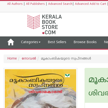
All Authors
|
All Publishers
|
Advanced Search
|
Advanced Add to Cart
Categories
Best Sellers
Browse Books
Ne
Home
നോവല്‍
മൂകാംബികയുടെ സ്വപ്നങ്ങള്‍
മൂക
ശിവര