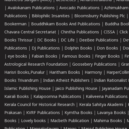
Munnetra Sangam (AMS)
|
aesthetics
|
Amarchitrakatha
|
Anand
|
Avalokanam Publications
|
Avocado Publications
|
Azhimukham
Publications
|
Biblophilic Insanities
|
Bloomsburry Publishing Plc
Bookerman
|
Bouddhikam Books And Publications
|
Buddha Boo
Chavara Central Secretariat
|
Chintha Publications
|
CISSA
|
Clic
Books Thrissur
|
DC Books
|
DC Life
|
DeeBee Publications
|
De
Publications
|
DJ Publications
|
Dolphin Books
|
Don Books
|
Don
|
eye books
|
Fabian Books
|
Famous Books
|
Finger Books
|
Fi
Astrological Research Foundation
|
Goosebery Publications
|
Gra
Harisri Books,Punalur
|
Haritham Books
|
Harmony
|
HarperCollin
Books Trivandrum
|
Indian Atheist Publishers
|
Indian Rationalist 
Islamic Publishing House
|
Jaico Publishing House
|
Jayanadam Pub
Kairali Books
|
Kalapoornna Publications
|
Kaliveena Publications
Kerala Council for Historical Research
|
Kerala Sahitya Akademi
|
Prakasan
|
KVRF Publications
|
Kymtha Books
|
Lavanya Books
Books
|
Lovely books
|
Macbeth Publication
|
Mahima Books
|
M