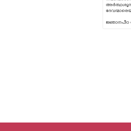
അര്‍ത്ഥശൂ
ദേവന്മാരെയ
ജ്ഞാനപീഠ 