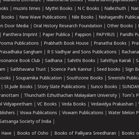
|
Mankind Literature
|
Manorama Books
|
Mararsahithyaprakasam
ooks
|
muziris times
|
Mythri Books
|
N C Books
|
Nallezhuth
|
Nar
 Books
|
New Wave Publications
|
Nile Books
|
Nishagandhi Publica
n Door Media
|
Oral History Research Foundation
|
Other Books
|
|
Panthera Imprint
|
Paper Publica
|
Pappion
|
PAPYRUS
|
Paridhi P
Poorna Publications
|
Prabhath Book House
|
Pranatha Books
|
Pra
Prasadhaka Sangham
|
R S Vadhyar and Sons Publications
|
Rachana
esonance Book Club
|
Sadhana
|
Sahithi Books
|
Sahithya Kairali
|
S
kam
|
Satbhavana Trust
|
Science Park Kannur
|
Seed books
|
Sign B
Books
|
Souparnika Publication
|
Southzone Books
|
Sreerishi Publi
|
St.Jude Books
|
Story Slate Publications
|
Sunco Books
|
SUNDAY
iranottam
|
Thunchath Ezhuthachan Malayalam University
|
Tom's P
ol Vidyapeetham
|
VC Books
|
Veda Books
|
Vedavidya Prakashan
|
blishers
|
Viswa Publications
|
Viswam Publications
|
Water Melon Pu
atsanga Society of India
|
 Have
|
Books of Osho
|
Books of Palliyara Sreedharan
|
Books o