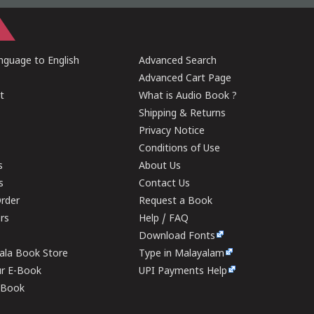
guage to English
Advanced Search
Advanced Cart Page
t
What is Audio Book ?
Shipping & Returns
Privacy Notice
Conditions of Use
s
About Us
s
Contact Us
rder
Request a Book
ers
Help / FAQ
Download Fonts
rala Book Store
Type in Malayalam
ur E-Book
UPI Payments Help
E-Book