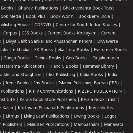
ishers
|
Atma Books
|
Aura Tales Publications
|
Authentic Books
 Books
|
Bhairavi Publications
|
Bhaktivedanta Book Trust
ook Media
|
Book Plus
|
Book Worm
|
BookBerry India
|
ublishing House
|
CD/DVD
|
Centre for South Indian Studies
|
|
Corpus
|
CSS Books
|
Current Books Kottayam
|
Current
s
|
Divya Gahbh Sankar and Anusandhan Kendra
|
Divyaverse
ooks
|
editindia
|
EK Books
|
eka
|
era Books
|
Evergreen Books
|
Ganga Books
|
Genius Books
|
Geo Books
|
Girijakumaran
astasrama Publications
|
H and C Books
|
Hammer Library
|
odder and Stoughton
|
Idea Publishing
|
India Books
|
India
s
|
Irene Books
|
Iris Books
|
Islamic Publishing Bureau (IPB)
|
 Publications
|
K P V Communications
|
K'ZERO PUBLICATION
|
nstitute
|
Kerala Book Store Publishers
|
Kerala Book Trust
|
r Kalari
|
Kottayam Puspanath Publications
|
Kurukshethra
s
|
Litmus
|
Living Leaf Publications
|
Liwing Books
|
Logos
 Publishers
|
MaluBen Publications
|
Mambazham
|
Manavata