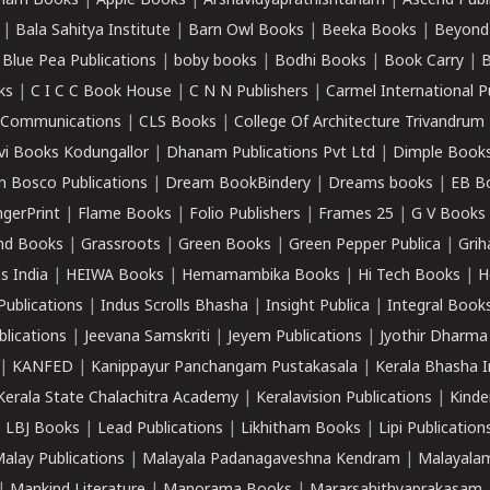
ham Books
|
Apple Books
|
Arshavidyaprathishtanam
|
Ascend Publ
|
Bala Sahitya Institute
|
Barn Owl Books
|
Beeka Books
|
Beyond
|
Blue Pea Publications
|
boby books
|
Bodhi Books
|
Book Carry
|
B
ks
|
C I C C Book House
|
C N N Publishers
|
Carmel International P
k Communications
|
CLS Books
|
College Of Architecture Trivandrum
vi Books Kodungallor
|
Dhanam Publications Pvt Ltd
|
Dimple Book
 Bosco Publications
|
Dream BookBindery
|
Dreams books
|
EB B
ngerPrint
|
Flame Books
|
Folio Publishers
|
Frames 25
|
G V Books
nd Books
|
Grassroots
|
Green Books
|
Green Pepper Publica
|
Grih
s India
|
HEIWA Books
|
Hemamambika Books
|
Hi Tech Books
|
H
Publications
|
Indus Scrolls Bhasha
|
Insight Publica
|
Integral Book
lications
|
Jeevana Samskriti
|
Jeyem Publications
|
Jyothir Dharma
|
KANFED
|
Kanippayur Panchangam Pustakasala
|
Kerala Bhasha I
Kerala State Chalachitra Academy
|
Keralavision Publications
|
Kinde
|
LBJ Books
|
Lead Publications
|
Likhitham Books
|
Lipi Publication
alay Publications
|
Malayala Padanagaveshna Kendram
|
Malayalam