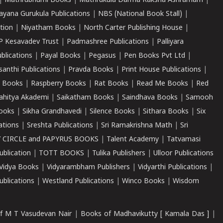
|
Mathrubhumi Books
|
Mathrukula Darma Raksha Ashramam
|
ayana Gurukula Publications
|
NBS (National Book Stall)
|
tion
|
Niyatham Books
|
North Carter Publishing House
|
P Kesavadev Trust
|
Padmashree Publications
|
Palliyara
ublications
|
Payal Books
|
Pegasus
|
Pen Books Pvt Ltd
|
santhi Publications
|
Pravda Books
|
Print House Publications
|
 Books
|
Raspberry Books
|
Rat Books
|
Read Me Books
|
Red
ahitya Akademi
|
Saikatham Books
|
Saindhava Books
|
Samooh
ooks
|
Sikha Grandhavedi
|
Silence Books
|
Sithara Books
|
Six
cations
|
Sreshta Publications
|
Sri Ramakrishna Math
|
Sri
 CIRCLE and PAPYRUS BOOKS
|
Talent Academy
|
Tatvamasi
ublication
|
TOTT BOOKS
|
Tulika Publishers
|
Ulloor Publications
Vidya Books
|
Vidyarambham Publishers
|
Vidyarthi Publications
|
blications
|
Westland Publications
|
Winco Books
|
Wisdom
f M T Vasudevan Nair
|
Books of Madhavikutty [ Kamala Das ]
|