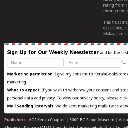
rating from 
through the t
This trust in
excellence, c
Malayalam lit
Sign Up for Our Weekly Newsletter
and be the firs
Name
Email
Marketing permission
: I give my consent to KeralaBookStore.
marketing.
What to expect
: If you wish to withdraw your consent and stop
personal data and privacy. To view our privacy policy, please
clic
Mail Sending Intervals
: We do sent marketing mails twice a mo
Publishers
:
AOI Kerala Chapter
|
3000 BC Script Museum
|
Aaka