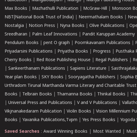
Publication
|
Mangalodayam
|
Mango
|
Manjul Publishing House
Max Books
|
Mazhathulli Publication
|
McGraw-Hill
|
Monsoon B
NBT(National Book Trust of India)
|
Neermathalam Books
|
New
Nostalgia
|
Notion Press
|
Nyna Books
|
Olive Publications
|
Ope
Sreedharan
|
Palm Leaf Innovations
|
Pandit Karuppan Academy
Pendulum Books
|
pent O graph
|
Poomkavanam Publications
|
Priyadarsini Publications
|
Priyatha Books
|
Progress
|
Pusthaka 
Cherry Books
|
Red Rose Publishing House
|
Regal Publishers
|
R
|
Sankeerthanam Publications
|
Sapiens Literature
|
Sasthrajala
Year plan Books
|
SKY Books
|
Sooryagatha Publishers
|
Sophia 
Urthradom Tirunal Marthanda Varma Literary and Charitable Trust
Books
|
Telbrain Books
|
Thamanna Books
|
Thinkal Books
|
Th
|
Universal Press and Publications
|
V and V Publications
|
Vallath
Vikjnanakedaram Publication
|
Violin Books
|
Vision Millennium Pu
Books
|
Yavanika Publications,Tvpm
|
Yes Press Books
|
Yogoda S
Saved Searches
:
Award Winning Books
|
Most Wanted
|
Must