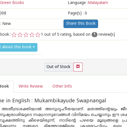
Green Books
Language :
Malayalam
008
Page(s) :
0
Share this Book
 : New
Book :
1
out of 5 rating, based on
review(s)
1
1
2
3
4
5
I about this book
Out of Stock
Book
Write Review
Other Info
e in English : Mukambikayude Swapnangal
അതീന്ദ്രശക്തിയാല്‍ അനുഗൃഹീതയാണ്. മതത്തിന്റെയും ജ
മനുഷ്യരാശിയുടെ സമഗ്രാനുഭവങ്ങള്‍ വിനിമയം ചെയ്യാനും ഈ ശ
ക്ഷത്തിനു കീഴെയിരുന്ന്, നാടിന്റെ പഴയെ മൂല്യങ്ങളെ പ്ര
ാണിക്കുന്നു. നമ്മുടെ മിത്തോളജിയെ ക്രൂരമാംവിധം മൂല