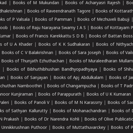
kad
|
Books of M Mukundan
|
Books of Acharyasri Rajesh
|
Boo
adhakrishnan
|
Books of Raveendranath Tagore
|
Books of Kottarath
ks of P Valsala
|
Books of Pamman
|
Books of Mezhuveli Babuji
roob
|
Books of Raju Narayana Swamy I A S
|
Books of Kottayam 
Kumar
|
Books of Francis Karekkattu S D B
|
Books of Battan Boss
s of U A Khader
|
Books of K K Sudhakaran
|
Books of Nithyach
|
Books of C V Balakrishnan
|
Books of Sara Joseph
|
Books of Vail
|
Books of Thunjath Ezhuthachan
|
Books of Muraleedharan Mulla
e
|
Books of Bibhuthibhushan Bandhyopadhyaya
|
Books of Shih
dan
|
Books of Sanjayan
|
Books of Apj Abdulkalam
|
Books of J
Achuthan Namboothiri
|
Books of Changampuzha
|
Books of T Pa
nnoor Kunjiraman
|
Books of Parappurath
|
Books of U K Kumaran
aleri
|
Books of Panoli V
|
Books of M N Karassrry
|
Books of Sa
ks of Sathyan Kallurutty
|
Books of Mohanachandran
|
Books of 
N Prakash
|
Books of Dr Narendra Kohli
|
Books of Olive Publicati
 Unnikkrushnan Puthoor
|
Books of Muttathuvarckey
|
Books of P