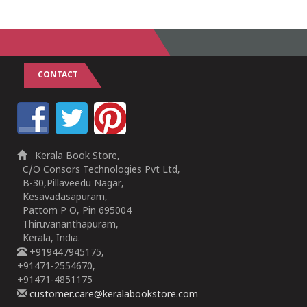
CONTACT
Kerala Book Store,
C/O Consors Technologies Pvt Ltd,
B-30,Pillaveedu Nagar,
Kesavadasapuram,
Pattom P O, Pin 695004
Thiruvananthapuram,
Kerala, India.
+919447945175,
+91471-2554670,
+91471-4851175
customer.care@keralabookstore.com