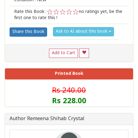
Condition : New
Rate this Book :
no ratings yet, be the
first one to rate this !
1
2
3
4
5
Ask to AI about this book
Share this Book
Add to Cart
Printed Book
Rs 240.00
Rs 228.00
Author Remeena Shihab Crystal