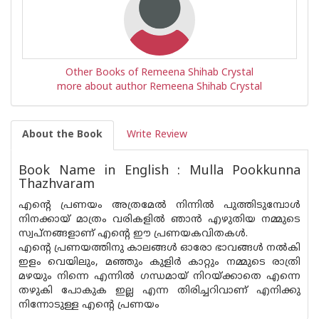
Other Books of Remeena Shihab Crystal
more about author Remeena Shihab Crystal
About the Book
Write Review
Book Name in English : Mulla Pookkunna
Thazhvaram
എന്റെ പ്രണയം അത്രമേൽ നിന്നിൽ പുത്തിടുമ്പോൾ
നിനക്കായ് മാത്രം വരികളിൽ ഞാൻ എഴുതിയ നമ്മുടെ
സ്വപ്‌നങ്ങളാണ് എന്റെ ഈ പ്രണയകവിതകൾ.
എന്റെ പ്രണയത്തിനു കാലങ്ങൾ ഓരോ ഭാവങ്ങൾ നൽകി
ഇളം വെയിലും, മഞ്ഞും കുളിർ കാറ്റും നമ്മുടെ രാത്രി
മഴയും നിന്നെ എന്നിൽ ഗന്ധമായ് നിറയ്ക്കാതെ എന്നെ
തഴുകി പോകുക ഇല്ല എന്ന തിരിച്ചറിവാണ് എനിക്കു
നിന്നോടുള്ള എന്റെ പ്രണയം