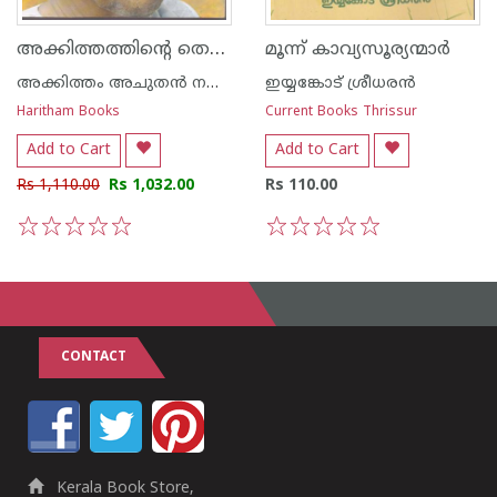
അക്കിത്തത്തിന്റെ തെരഞ്ഞെടുത്ത ലേഖനങ്ങള്‍ വാള്യം- 1,2,3
മൂന്ന് കാവ്യസൂര്യന്മാര്‍
അക്കിത്തം അചുതന്‍ നമ്പൂതിരി
ഇയ്യങ്കോട് ശ്രീധരന്‍
Haritham Books
Current Books Thrissur
Add to Cart
Add to Cart
Rs 1,110.00
Rs 1,032.00
Rs 110.00
1
2
3
4
5
1
2
3
4
5
CONTACT
Kerala Book Store,