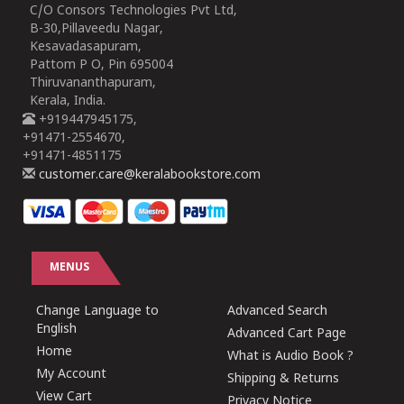
C/O Consors Technologies Pvt Ltd,
B-30,Pillaveedu Nagar,
Kesavadasapuram,
Pattom P O, Pin 695004
Thiruvananthapuram,
Kerala, India.
+919447945175,
+91471-2554670,
+91471-4851175
customer.care@keralabookstore.com
MENUS
Change Language to
Advanced Search
English
Advanced Cart Page
Home
What is Audio Book ?
My Account
Shipping & Returns
View Cart
Privacy Notice