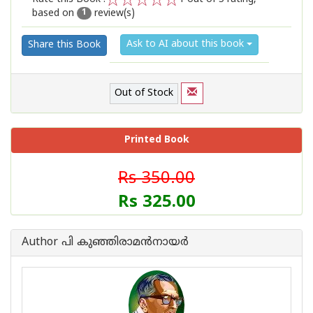
based on
review(s)
1
2
3
4
5
1
Ask to AI about this book
Share this Book
Out of Stock
Printed Book
Rs 350.00
Rs 325.00
Author പി കുഞ്ഞിരാമന്‍‌നായര്‍