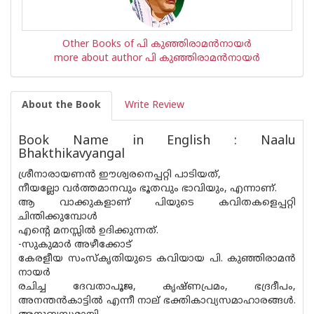
Other Books of പി കുഞ്ഞിരാമന്‍‌നായര്‍
more about author പി കുഞ്ഞിരാമന്‍‌നായര്‍
About the Book
Write Review
Book Name in English : Naalu
Bhakthikavyangal
ശ്രീനാരായണൻ ഈശ്വരനെപ്പറ്റി പാടിയത്,
നീയല്ലോ വർത്തമാനവും ഭൂതവും ഭാവിയും, എന്നാണ്.
ആ വാക്കുകളാണ് പിയുടെ കവിതകളെപ്പറ്റി
ചിന്തിക്കുമ്പോൾ
എന്റെ മനസ്സിൽ ഉദിക്കുന്നത്.
-സുകുമാർ അഴീക്കോട്
കേരളീയ സംസ്കൃതിയുടെ കവിയായ പി. കുഞ്ഞിരാമൻ
നായർ
രചിച്ച ദേവതാപൂജ, കൃഷ്ണപ്രമം, ഭദ്രദീപം,
അനന്തൻകാട്ടിൽ എന്നീ നാല് ഭക്തികാവ്യസമാഹാരങ്ങൾ.