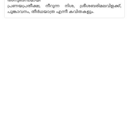
അനുബന്ധമായി
പ്രണയപ്രതീക്ഷ, നീറുന്ന നിശ, ശ്രീശബരിമലവിളക്ക്,
പുങ്കാവനം, തീർഥയാത്ര എന്നീ കവിതകളും.