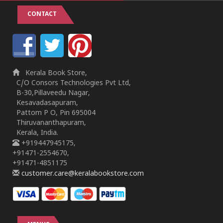
CONTACT
Kerala Book Store,
C/O Consors Technologies Pvt Ltd,
B-30,Pillaveedu Nagar,
Kesavadasapuram,
Pattom P O, Pin 695004
Thiruvananthapuram,
Kerala, India.
+919447945175,
+91471-2554670,
+91471-4851175
customer.care@keralabookstore.com