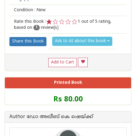
Condition : New
Rate this Book :
1
out of 5 rating,
based on
review(s)
1
2
3
4
5
1
Ask to AI about this book
Share this Book
Add to Cart
Printed Book
Price
Rs 80.00
of
this
Book
Author ഡോ അഖീബ് കെ ഷെയ്ക്ക്
is