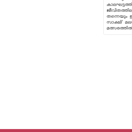
കാലഘട്ടത്ത
ജീവിതത്തി
തന്നെയും 
സാക്ഷി’ മ
മത്സരത്തിൽ 