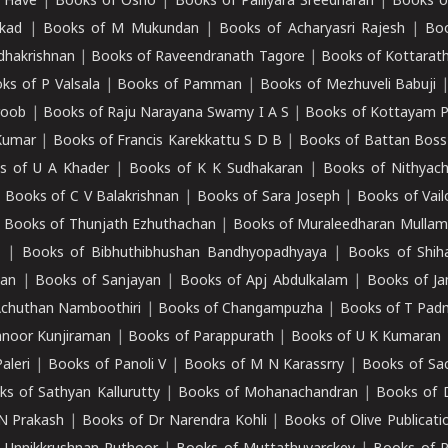
 Have
|
Books of Osho
|
Books of Palliyara Sreedharan
|
Books o
kad
|
Books of M Mukundan
|
Books of Acharyasri Rajesh
|
Boo
adhakrishnan
|
Books of Raveendranath Tagore
|
Books of Kottarath
ks of P Valsala
|
Books of Pamman
|
Books of Mezhuveli Babuji
roob
|
Books of Raju Narayana Swamy I A S
|
Books of Kottayam 
Kumar
|
Books of Francis Karekkattu S D B
|
Books of Battan Boss
s of U A Khader
|
Books of K K Sudhakaran
|
Books of Nithyach
|
Books of C V Balakrishnan
|
Books of Sara Joseph
|
Books of Vail
|
Books of Thunjath Ezhuthachan
|
Books of Muraleedharan Mulla
e
|
Books of Bibhuthibhushan Bandhyopadhyaya
|
Books of Shih
dan
|
Books of Sanjayan
|
Books of Apj Abdulkalam
|
Books of J
Achuthan Namboothiri
|
Books of Changampuzha
|
Books of T Pa
nnoor Kunjiraman
|
Books of Parappurath
|
Books of U K Kumaran
aleri
|
Books of Panoli V
|
Books of M N Karassrry
|
Books of Sa
ks of Sathyan Kallurutty
|
Books of Mohanachandran
|
Books of 
N Prakash
|
Books of Dr Narendra Kohli
|
Books of Olive Publicati