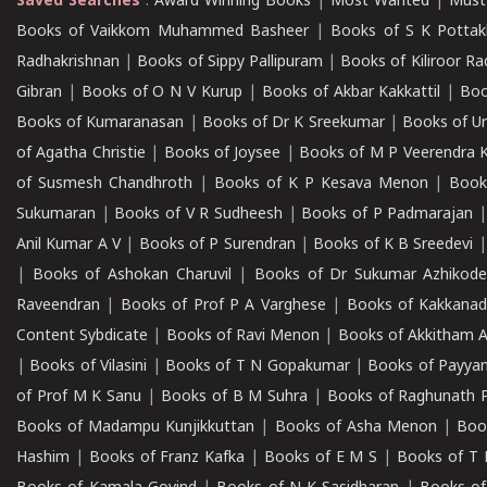
Saved Searches
:
Award Winning Books
|
Most Wanted
|
Must
Books of Vaikkom Muhammed Basheer
|
Books of S K Pottak
Radhakrishnan
|
Books of Sippy Pallipuram
|
Books of Kiliroor R
Gibran
|
Books of O N V Kurup
|
Books of Akbar Kakkattil
|
Boo
Books of Kumaranasan
|
Books of Dr K Sreekumar
|
Books of U
of Agatha Christie
|
Books of Joysee
|
Books of M P Veerendra 
of Susmesh Chandhroth
|
Books of K P Kesava Menon
|
Book
Sukumaran
|
Books of V R Sudheesh
|
Books of P Padmarajan
Anil Kumar A V
|
Books of P Surendran
|
Books of K B Sreedevi
|
Books of Ashokan Charuvil
|
Books of Dr Sukumar Azhikod
Raveendran
|
Books of Prof P A Varghese
|
Books of Kakkana
Content Sybdicate
|
Books of Ravi Menon
|
Books of Akkitham 
|
Books of Vilasini
|
Books of T N Gopakumar
|
Books of Payya
of Prof M K Sanu
|
Books of B M Suhra
|
Books of Raghunath P
Books of Madampu Kunjikkuttan
|
Books of Asha Menon
|
Boo
Hashim
|
Books of Franz Kafka
|
Books of E M S
|
Books of T 