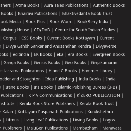
ishers
|
Atma Books
|
Aura Tales Publications
|
Authentic Books
 Books
|
Bhairavi Publications
|
Bhaktivedanta Book Trust
ook Media
|
Book Plus
|
Book Worm
|
BookBerry India
|
ublishing House
|
CD/DVD
|
Centre for South Indian Studies
|
|
Corpus
|
CSS Books
|
Current Books Kottayam
|
Current
s
|
Divya Gahbh Sankar and Anusandhan Kendra
|
Divyaverse
ooks
|
editindia
|
EK Books
|
eka
|
era Books
|
Evergreen Books
|
Ganga Books
|
Genius Books
|
Geo Books
|
Girijakumaran
astasrama Publications
|
H and C Books
|
Hammer Library
|
odder and Stoughton
|
Idea Publishing
|
India Books
|
India
s
|
Irene Books
|
Iris Books
|
Islamic Publishing Bureau (IPB)
|
 Publications
|
K P V Communications
|
K'ZERO PUBLICATION
|
nstitute
|
Kerala Book Store Publishers
|
Kerala Book Trust
|
r Kalari
|
Kottayam Puspanath Publications
|
Kurukshethra
s
|
Litmus
|
Living Leaf Publications
|
Liwing Books
|
Logos
 Publishers
|
MaluBen Publications
|
Mambazham
|
Manavata