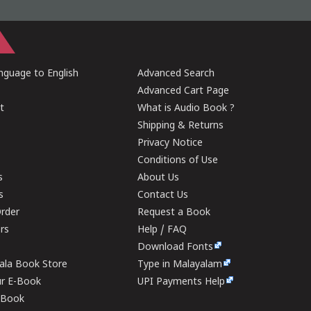
guage to English
Advanced Search
Advanced Cart Page
t
What is Audio Book ?
Shipping & Returns
Privacy Notice
Conditions of Use
s
About Us
s
Contact Us
rder
Request a Book
ers
Help / FAQ
Download Fonts
rala Book Store
Type in Malayalam
ur E-Book
UPI Payments Help
E-Book