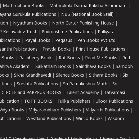
|
Mathrubhumi Books
|
Mathrukula Darma Raksha Ashramam
|
ayana Gurukula Publications
|
NBS (National Book Stall)
|
tion
|
Niyatham Books
|
North Carter Publishing House
|
P Kesavadev Trust
|
Padmashree Publications
|
Palliyara
ublications
|
Payal Books
|
Pegasus
|
Pen Books Pvt Ltd
|
santhi Publications
|
Pravda Books
|
Print House Publications
|
 Books
|
Raspberry Books
|
Rat Books
|
Read Me Books
|
Red
ahitya Akademi
|
Saikatham Books
|
Saindhava Books
|
Samooh
ooks
|
Sikha Grandhavedi
|
Silence Books
|
Sithara Books
|
Six
cations
|
Sreshta Publications
|
Sri Ramakrishna Math
|
Sri
 CIRCLE and PAPYRUS BOOKS
|
Talent Academy
|
Tatvamasi
ublication
|
TOTT BOOKS
|
Tulika Publishers
|
Ulloor Publications
Vidya Books
|
Vidyarambham Publishers
|
Vidyarthi Publications
|
blications
|
Westland Publications
|
Winco Books
|
Wisdom