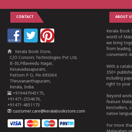
CONTACT
ABOUT U
Kerala Book S
world of Mala
we bring tog
from leading 
Kerala Book Store,
convenient de
C/O Consors Technologies Pvt Ltd,
B-30,Pillaveedu Nagar,
With a catalo
Kesavadasapuram,
350+ publish
Pattom P O, Pin 695004
including pa
Thiruvananthapuram,
right to your 
Kerala, India.
+919447945175,
Beyond works
+91471-2554670,
feature Malay
+91471-4851175
bestsellers, 
customer.care@keralabookstore.com
native langua
For more tha
Malayalam re