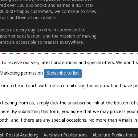
ered over 500,000 books and earned a 4.5+ star
100,000+ happy customers, we continue to grow
rust and love of our readers.
spires us every day to remain committed to
ustomer satisfaction, and the mission of making
erature accessible to readers everywhere.
t to receive our very latest promotions and special offers. We don't 
Marketing permission
Subscribe to list
com to be in touch with me via email using the information I have pr
 hearing from us, simply click the unsubscribe link at the bottom of
k here.
By submitting this form, you agree that we may process your 
nth, and if there are any special occasions. No more than 4 mails in 
sh Postal Academy
|
Aarshasri Publications
|
Absolute Publications