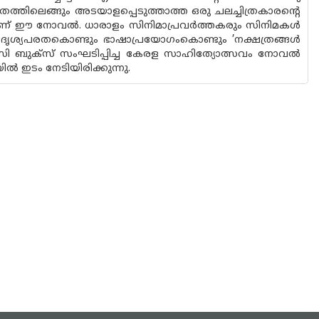
്രത്തിലെങ്ങും അടയാളപ്പെടുത്താത്ത ഒരു ചലച്ചിത്രകാരന്റെ
യാണ് ഈ നോവൽ. ധാരാളം സിനിമാപ്രവർത്തകരും സിനിമകൾ
ള ദൃശ്യപരതകൊണ്ടും ഭാഷാപ്രയോഗംകൊണ്ടും ’നക്ഷത്രങ്ങൾ
 സി ബുക്‌സ് സംഘടിപ്പിച്ച കേരള സാഹിത്യോത്സവം നോവൽ
ിൽ ഇടം നേടിയിരിക്കുന്നു.