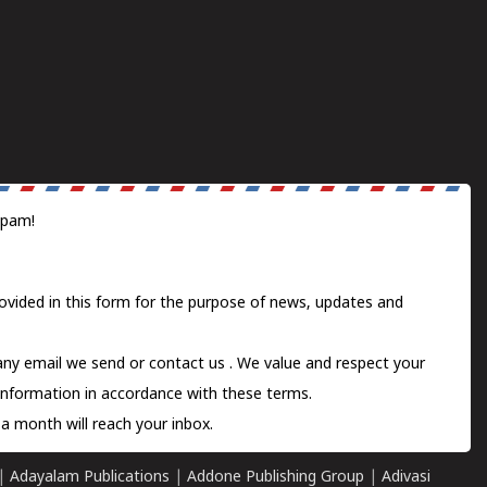
spam!
ovided in this form for the purpose of news, updates and
 any email we send or
contact us
. We value and respect your
information in accordance with these terms.
a month will reach your inbox.
|
Adayalam Publications
|
Addone Publishing Group
|
Adivasi