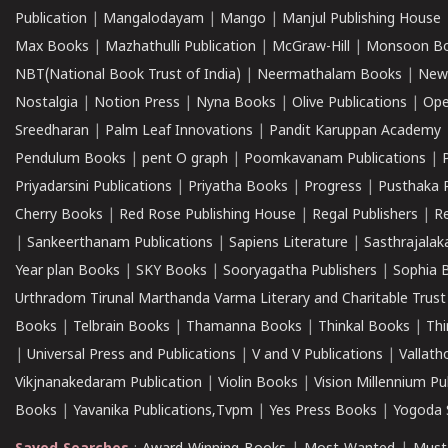
Publication
|
Mangalodayam
|
Mango
|
Manjul Publishing House
Max Books
|
Mazhathulli Publication
|
McGraw-Hill
|
Monsoon B
NBT(National Book Trust of India)
|
Neermathalam Books
|
New
Nostalgia
|
Notion Press
|
Nyna Books
|
Olive Publications
|
Ope
Sreedharan
|
Palm Leaf Innovations
|
Pandit Karuppan Academy
Pendulum Books
|
pent O graph
|
Poomkavanam Publications
|
Priyadarsini Publications
|
Priyatha Books
|
Progress
|
Pusthaka 
Cherry Books
|
Red Rose Publishing House
|
Regal Publishers
|
R
|
Sankeerthanam Publications
|
Sapiens Literature
|
Sasthrajala
Year plan Books
|
SKY Books
|
Sooryagatha Publishers
|
Sophia 
Urthradom Tirunal Marthanda Varma Literary and Charitable Trust
Books
|
Telbrain Books
|
Thamanna Books
|
Thinkal Books
|
Th
|
Universal Press and Publications
|
V and V Publications
|
Vallath
Vikjnanakedaram Publication
|
Violin Books
|
Vision Millennium Pu
Books
|
Yavanika Publications,Tvpm
|
Yes Press Books
|
Yogoda S