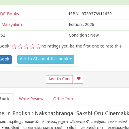
DC Books
ISBN :
9789376911639
:
Malayalam
Edition :
2026
152
Condition : New
Book :
no ratings yet, be the first one to rate this !
1
2
3
4
5
Ask to AI about this book
 Book
Add to Cart
Book
Write Review
Other Info
 in English : Nakshathrangal Sakshi Oru Cinemakk
ലകളിലും തമസ്‌കരിക്കപ്പെടുന്ന ചിലരുണ്ട്. ചരിത്രം അവരിൽ ഖനീ
 ഇരുട്ടിൽ ആണ്ടുപോകുവാൻ വിധി കരുതിവച്ച രാമകൃഷ്ണ