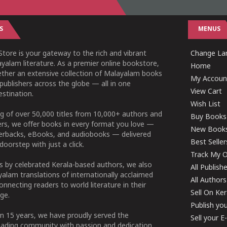
S
MENUS
tore is your gateway to the rich and vibrant
Change Lan
yalam literature. As a premier online bookstore,
Home
ether an extensive collection of Malayalam books
My Accoun
publishers across the globe — all in one
View Cart
stination.
Wish List
g of over 50,000 titles from 10,000+ authors and
Buy Books
ers, we offer books in every format you love —
New Book
perbacks, eBooks, and audiobooks — delivered
Best Seller
doorstep with just a click.
Track My O
 by celebrated Kerala-based authors, we also
All Publish
alam translations of internationally acclaimed
All Authors
connecting readers to world literature in their
Sell On Ke
ge.
Publish yo
n 15 years, we have proudly served the
Sell your 
ading community with passion and dedication.