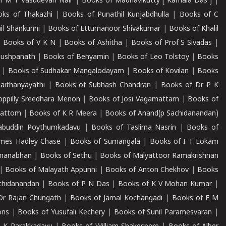
f M T Vasudevan Nair
|
Books of Madhavikutty [ Kamala Das ]
|
ks of Thakazhi
|
Books of Punathil Kunjabdhulla
|
Books of C
il Shankunni
|
Books of Ettumanoor Shivakumar
|
Books of Khalil
|
Books of V K N
|
Books of Ashitha
|
Books of Prof S Sivadas
|
Pushpanath
|
Books of Benyamin
|
Books of Leo Tolstoy
|
Books
|
Books of Sudhakar Mangalodayam
|
Books of Kovilan
|
Books
aithanyayathi
|
Books of Subhash Chandran
|
Books of Dr P K
oppilly Sreedhara Menon
|
Books of Josi Vagamattam
|
Books of
mattom
|
Books of K R Meera
|
Books of Anand(p Sachidanandan)
abuddin Poythumkadavu
|
Books of Taslima Nasrin
|
Books of
ames Hadley Chase
|
Books of Sumangala
|
Books of I T Lokam
dmanabhan
|
Books of Sethu
|
Books of Malyattoor Ramakrishnan
|
Books of Malayath Appunni
|
Books of Anton Chekhov
|
Books
chidanandan
|
Books of P N Das
|
Books of K V Mohan Kumar
|
Dr Rajan Chungath
|
Books of Jamal Kochangadi
|
Books of E M
ons
|
Books of Yusufali Kechery
|
Books of Sunil Paramesvaran
|