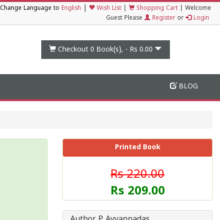
|
Change Language to
English
Wish List
|
Shopping Cart
|
Welcome
Guest Please
Register
or
Login
Checkout 0
Book(s), -
Rs 0.00
BLOG
Printed Book
Rs 220.00
Rs 209.00
Author P Ayyappadas