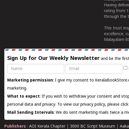
Having deliv
rating from 
through the t
This trust in
excellence, c
Malayalam lit
Sign Up for Our Weekly Newsletter
and be the firs
Name
Email
Marketing permission
: I give my consent to KeralaBookStore.
marketing.
What to expect
: If you wish to withdraw your consent and stop
personal data and privacy. To view our privacy policy, please
clic
Mail Sending Intervals
: We do sent marketing mails twice a mo
Publishers
:
AOI Kerala Chapter
|
3000 BC Script Museum
|
Aaka