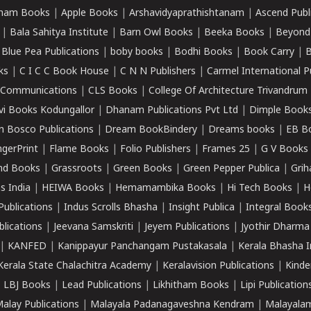
ham Books
|
Apple Books
|
Arshavidyaprathishtanam
|
Ascend Publ
|
Bala Sahitya Institute
|
Barn Owl Books
|
Beeka Books
|
Beyond
|
Blue Pea Publications
|
boby books
|
Bodhi Books
|
Book Carry
|
B
ks
|
C I C C Book House
|
C N N Publishers
|
Carmel International P
k Communications
|
CLS Books
|
College Of Architecture Trivandrum
vi Books Kodungallor
|
Dhanam Publications Pvt Ltd
|
Dimple Book
 Bosco Publications
|
Dream BookBindery
|
Dreams books
|
EB B
ngerPrint
|
Flame Books
|
Folio Publishers
|
Frames 25
|
G V Books
nd Books
|
Grassroots
|
Green Books
|
Green Pepper Publica
|
Grih
s India
|
HEIWA Books
|
Hemamambika Books
|
Hi Tech Books
|
H
Publications
|
Indus Scrolls Bhasha
|
Insight Publica
|
Integral Book
lications
|
Jeevana Samskriti
|
Jeyem Publications
|
Jyothir Dharma
|
KANFED
|
Kanippayur Panchangam Pustakasala
|
Kerala Bhasha I
Kerala State Chalachitra Academy
|
Keralavision Publications
|
Kinde
|
LBJ Books
|
Lead Publications
|
Likhitham Books
|
Lipi Publication
alay Publications
|
Malayala Padanagaveshna Kendram
|
Malayalam