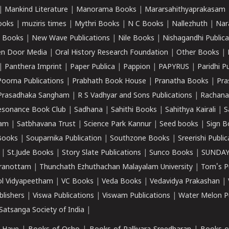
|
Mankind Literature
|
Manorama Books
|
Mararsahithyaprakasam
ooks
|
muziris times
|
Mythri Books
|
N C Books
|
Nallezhuth
|
Nar
 Books
|
New Wave Publications
|
Nile Books
|
Nishagandhi Publica
n Door Media
|
Oral History Research Foundation
|
Other Books
|
|
Panthera Imprint
|
Paper Publica
|
Pappion
|
PAPYRUS
|
Paridhi P
Poorna Publications
|
Prabhath Book House
|
Pranatha Books
|
Pra
Prasadhaka Sangham
|
R S Vadhyar and Sons Publications
|
Rachana
esonance Book Club
|
Sadhana
|
Sahithi Books
|
Sahithya Kairali
|
S
kam
|
Satbhavana Trust
|
Science Park Kannur
|
Seed books
|
Sign B
Books
|
Souparnika Publication
|
Southzone Books
|
Sreerishi Publi
|
St.Jude Books
|
Story Slate Publications
|
Sunco Books
|
SUNDAY
iranottam
|
Thunchath Ezhuthachan Malayalam University
|
Tom's P
ol Vidyapeetham
|
VC Books
|
Veda Books
|
Vedavidya Prakashan
|
blishers
|
Viswa Publications
|
Viswam Publications
|
Water Melon Pu
atsanga Society of India
|