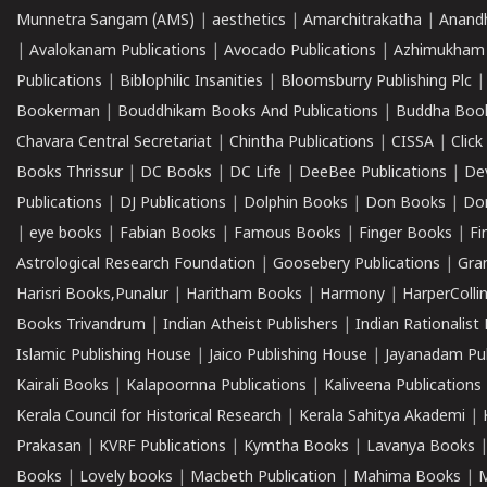
Munnetra Sangam (AMS)
|
aesthetics
|
Amarchitrakatha
|
Anand
|
Avalokanam Publications
|
Avocado Publications
|
Azhimukham
Publications
|
Biblophilic Insanities
|
Bloomsburry Publishing Plc
Bookerman
|
Bouddhikam Books And Publications
|
Buddha Boo
Chavara Central Secretariat
|
Chintha Publications
|
CISSA
|
Clic
Books Thrissur
|
DC Books
|
DC Life
|
DeeBee Publications
|
De
Publications
|
DJ Publications
|
Dolphin Books
|
Don Books
|
Don
|
eye books
|
Fabian Books
|
Famous Books
|
Finger Books
|
Fi
Astrological Research Foundation
|
Goosebery Publications
|
Gra
Harisri Books,Punalur
|
Haritham Books
|
Harmony
|
HarperCollin
Books Trivandrum
|
Indian Atheist Publishers
|
Indian Rationalist 
Islamic Publishing House
|
Jaico Publishing House
|
Jayanadam Pub
Kairali Books
|
Kalapoornna Publications
|
Kaliveena Publications
Kerala Council for Historical Research
|
Kerala Sahitya Akademi
|
Prakasan
|
KVRF Publications
|
Kymtha Books
|
Lavanya Books
Books
|
Lovely books
|
Macbeth Publication
|
Mahima Books
|
M