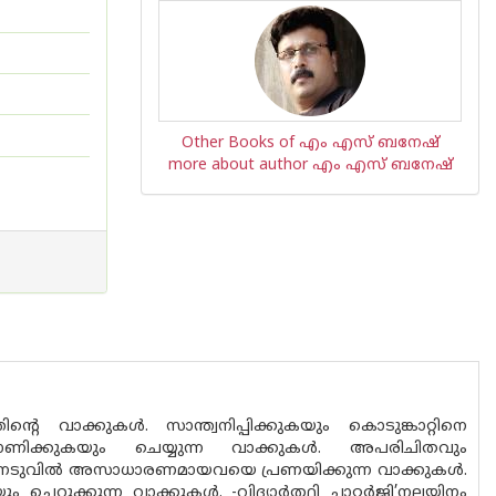
Other Books of എം എസ് ബനേഷ്
more about author എം എസ് ബനേഷ്
െ വാക്കുകൾ. സാന്ത്വനിപ്പിക്കുകയും കൊടുങ്കാറ്റിനെ
കാണിക്കുകയും ചെയ്യുന്ന വാക്കുകൾ. അപരിചിതവും
കു നടുവിൽ അസാധാരണമായവയെ പ്രണയിക്കുന്ന വാക്കുകൾ.
റുക്കുന്ന വാക്കുകൾ. -വിദ്യാർത്ഥി ചാറ്റർജി’നല്ലയിനം