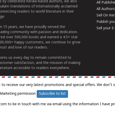
 by celebrated Kerala-based authors, we also
All Publish
alam translations of internationally acclaimed
All Authors
connecting readers to world literature in their
Sell On Ke
ge.
Publish yo
n 15 years, we have proudly served the
Sell your 
ading community with passion and dedication.
ered over 500,000 books and earned a 4.5+ star
100,000+ happy customers, we continue to grow
rust and love of our readers.
spires us every day to remain committed to
ustomer satisfaction, and the mission of making
erature accessible to readers everywhere.
t to receive our very latest promotions and special offers. We don't 
Marketing permission
Subscribe to list
com to be in touch with me via email using the information I have pr