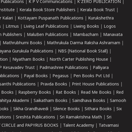
 Publications
|
K P V Communications
|
K'ZERO PUBLICATION
|
nstitute
|
Kerala Book Store Publishers
|
Kerala Book Trust
|
r Kalari
|
Kottayam Puspanath Publications
|
Kurukshethra
s
|
Litmus
|
Living Leaf Publications
|
Liwing Books
|
Logos
 Publishers
|
MaluBen Publications
|
Mambazham
|
Manavata
|
Mathrubhumi Books
|
Mathrukula Darma Raksha Ashramam
|
ayana Gurukula Publications
|
NBS (National Book Stall)
|
tion
|
Niyatham Books
|
North Carter Publishing House
|
P Kesavadev Trust
|
Padmashree Publications
|
Palliyara
ublications
|
Payal Books
|
Pegasus
|
Pen Books Pvt Ltd
|
santhi Publications
|
Pravda Books
|
Print House Publications
|
 Books
|
Raspberry Books
|
Rat Books
|
Read Me Books
|
Red
ahitya Akademi
|
Saikatham Books
|
Saindhava Books
|
Samooh
ooks
|
Sikha Grandhavedi
|
Silence Books
|
Sithara Books
|
Six
cations
|
Sreshta Publications
|
Sri Ramakrishna Math
|
Sri
 CIRCLE and PAPYRUS BOOKS
|
Talent Academy
|
Tatvamasi