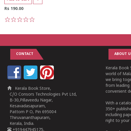
Rs 190.00
1
2
3
4
5
CONTACT
ABOUT U
Kerala Book S
world of Mala
we bring tog
from leading 
Kerala Book Store,
convenient de
C/O Consors Technologies Pvt Ltd,
B-30,Pillaveedu Nagar,
With a catalo
Kesavadasapuram,
350+ publish
Pattom P O, Pin 695004
including pa
Thiruvananthapuram,
right to your 
Kerala, India.
+919447945175,