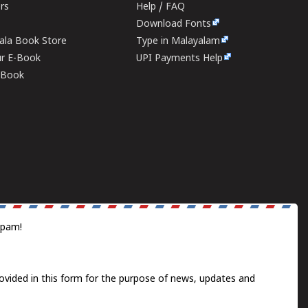
ers
Help / FAQ
Download Fonts
rala Book Store
Type in Malayalam
ur E-Book
UPI Payments Help
E-Book
spam!
ovided in this form for the purpose of news, updates and