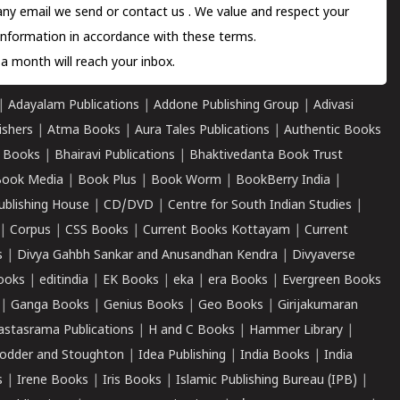
 any email we send or
contact us
. We value and respect your
information in accordance with these terms.
a month will reach your inbox.
|
Adayalam Publications
|
Addone Publishing Group
|
Adivasi
ishers
|
Atma Books
|
Aura Tales Publications
|
Authentic Books
 Books
|
Bhairavi Publications
|
Bhaktivedanta Book Trust
ook Media
|
Book Plus
|
Book Worm
|
BookBerry India
|
ublishing House
|
CD/DVD
|
Centre for South Indian Studies
|
|
Corpus
|
CSS Books
|
Current Books Kottayam
|
Current
s
|
Divya Gahbh Sankar and Anusandhan Kendra
|
Divyaverse
ooks
|
editindia
|
EK Books
|
eka
|
era Books
|
Evergreen Books
|
Ganga Books
|
Genius Books
|
Geo Books
|
Girijakumaran
astasrama Publications
|
H and C Books
|
Hammer Library
|
odder and Stoughton
|
Idea Publishing
|
India Books
|
India
s
|
Irene Books
|
Iris Books
|
Islamic Publishing Bureau (IPB)
|