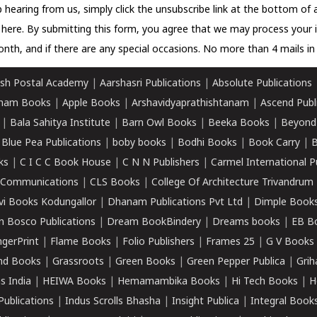
 hearing from us, simply click the unsubscribe link at the bottom of
k here.
By submitting this form, you agree that we may process your 
nth, and if there are any special occasions. No more than 4 mails in 
sh Postal Academy
|
Aarshasri Publications
|
Absolute Publications
ham Books
|
Apple Books
|
Arshavidyaprathishtanam
|
Ascend Publ
|
Bala Sahitya Institute
|
Barn Owl Books
|
Beeka Books
|
Beyond
|
Blue Pea Publications
|
boby books
|
Bodhi Books
|
Book Carry
|
B
ks
|
C I C C Book House
|
C N N Publishers
|
Carmel International P
k Communications
|
CLS Books
|
College Of Architecture Trivandrum
vi Books Kodungallor
|
Dhanam Publications Pvt Ltd
|
Dimple Book
 Bosco Publications
|
Dream BookBindery
|
Dreams books
|
EB B
ngerPrint
|
Flame Books
|
Folio Publishers
|
Frames 25
|
G V Books
nd Books
|
Grassroots
|
Green Books
|
Green Pepper Publica
|
Grih
s India
|
HEIWA Books
|
Hemamambika Books
|
Hi Tech Books
|
H
Publications
|
Indus Scrolls Bhasha
|
Insight Publica
|
Integral Book