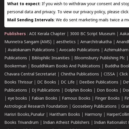
What to expect
: If you wish to withdraw your consent and stop
personal data and privacy. To view our privacy policy, please
clic
Mail Sending Intervals
: We do sent marketing mails twice a mo
Publishers
:
AOI Kerala Chapter
|
3000 BC Script Museum
|
Aaka
Munnetra Sangam (AMS)
|
aesthetics
|
Amarchitrakatha
|
Anand
|
Avalokanam Publications
|
Avocado Publications
|
Azhimukham
Publications
|
Biblophilic Insanities
|
Bloomsburry Publishing Plc
Bookerman
|
Bouddhikam Books And Publications
|
Buddha Boo
Chavara Central Secretariat
|
Chintha Publications
|
CISSA
|
Clic
Books Thrissur
|
DC Books
|
DC Life
|
DeeBee Publications
|
De
Publications
|
DJ Publications
|
Dolphin Books
|
Don Books
|
Don
|
eye books
|
Fabian Books
|
Famous Books
|
Finger Books
|
Fi
Astrological Research Foundation
|
Goosebery Publications
|
Gra
Harisri Books,Punalur
|
Haritham Books
|
Harmony
|
HarperCollin
Books Trivandrum
|
Indian Atheist Publishers
|
Indian Rationalist 