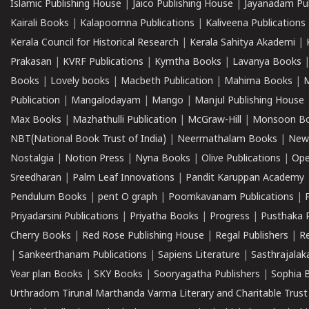
Islamic Publishing House
|
Jaico Publishing House
|
Jayanadam Pub
Kairali Books
|
Kalapoornna Publications
|
Kaliveena Publications
Kerala Council for Historical Research
|
Kerala Sahitya Akademi
|
Prakasan
|
KVRF Publications
|
Kymtha Books
|
Lavanya Books
Books
|
Lovely books
|
Macbeth Publication
|
Mahima Books
|
M
Publication
|
Mangalodayam
|
Mango
|
Manjul Publishing House
Max Books
|
Mazhathulli Publication
|
McGraw-Hill
|
Monsoon B
NBT(National Book Trust of India)
|
Neermathalam Books
|
New
Nostalgia
|
Notion Press
|
Nyna Books
|
Olive Publications
|
Ope
Sreedharan
|
Palm Leaf Innovations
|
Pandit Karuppan Academy
Pendulum Books
|
pent O graph
|
Poomkavanam Publications
|
Priyadarsini Publications
|
Priyatha Books
|
Progress
|
Pusthaka 
Cherry Books
|
Red Rose Publishing House
|
Regal Publishers
|
R
|
Sankeerthanam Publications
|
Sapiens Literature
|
Sasthrajala
Year plan Books
|
SKY Books
|
Sooryagatha Publishers
|
Sophia 
Urthradom Tirunal Marthanda Varma Literary and Charitable Trust