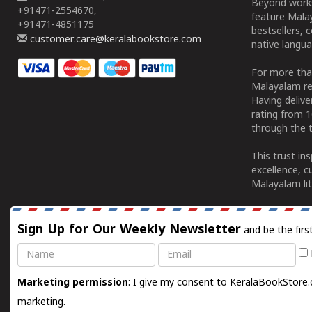
Beyond works
+91471-2554670,
feature Malay
+91471-4851175
bestsellers, 
customer.care@keralabookstore.com
native langua
For more tha
Malayalam re
Having deliv
rating from 
through the t
This trust in
excellence, c
Malayalam lit
Sign Up for Our Weekly Newsletter
and be the firs
Name
Email
Marketing permission
: I give my consent to KeralaBookStore.
marketing.