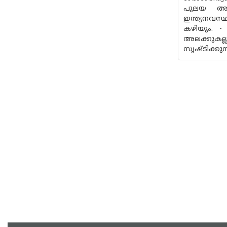
പുലയ അച്ച
ഇന്ത്യനവസ
കഴിയും. 
അലക്കുകല്
സൃഷ്ടിക്കുന