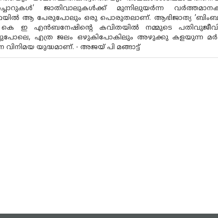
ാറുകൾ’ ജാതിവാലുകൾക്ക് മുന്നിലുയർന്ന വർത്തമാനകാല
്ഥയിൽ ആ പേരുപോലും ഒരു പൊരുതലാണ്. ആഭിജാത്യ ’ബിംബകല്
- കെ ഇ എൻബനേഷിന്റെ കവിതയിൽ നമ്മുടെ പതിവുജീവ
ലുപോലെ, എത്ര ജലം ഒഴുകിപോകിലും അഴുക്കു കളയുന്ന മർദ്
്ന വിനിമയ യുദ്ധമാണ്. - അജയ് പി മങ്ങാട്ട്