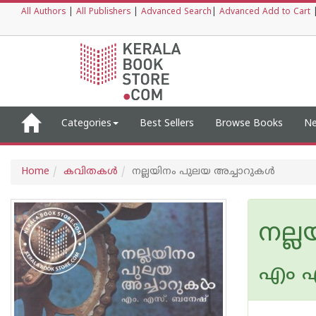
All Authors
|
All Publishers
|
Advanced Search
|
Advanced Add to Cart
Categories
Best Sellers
Browse Books
Ne
Home
കവിതകള്‍
നല്ലയിനം പുലയ അച്ചാറുകൾ
നല്
എം 