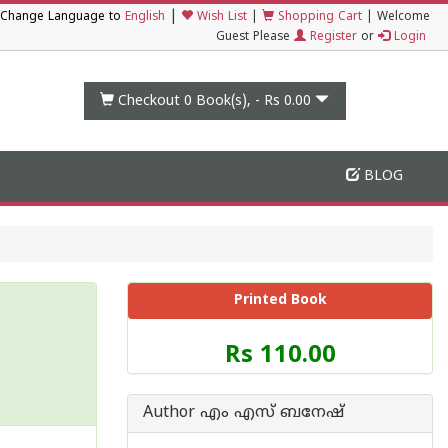
|
Change Language to
English
Wish List
|
Shopping Cart
|
Welcome
Guest Please
Register
or
Login
Checkout 0
Book(s), -
Rs 0.00
BLOG
Printed Book
Price
Rs 110.00
of
this
Book
Author എം എസ് ബനേഷ്
is