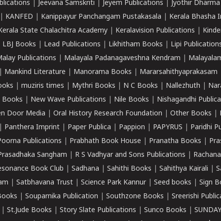
lications
|
Jeevana Samskriti
|
Jeyem Publications
|
Jyothir Dharma
|
KANFED
|
Kanippayur Panchangam Pustakasala
|
Kerala Bhasha I
Kerala State Chalachitra Academy
|
Keralavision Publications
|
Kinde
|
LBJ Books
|
Lead Publications
|
Likhitham Books
|
Lipi Publication
alay Publications
|
Malayala Padanagaveshna Kendram
|
Malayalam
|
Mankind Literature
|
Manorama Books
|
Mararsahithyaprakasam
ooks
|
muziris times
|
Mythri Books
|
N C Books
|
Nallezhuth
|
Nar
 Books
|
New Wave Publications
|
Nile Books
|
Nishagandhi Publica
n Door Media
|
Oral History Research Foundation
|
Other Books
|
|
Panthera Imprint
|
Paper Publica
|
Pappion
|
PAPYRUS
|
Paridhi P
Poorna Publications
|
Prabhath Book House
|
Pranatha Books
|
Pra
Prasadhaka Sangham
|
R S Vadhyar and Sons Publications
|
Rachana
esonance Book Club
|
Sadhana
|
Sahithi Books
|
Sahithya Kairali
|
S
kam
|
Satbhavana Trust
|
Science Park Kannur
|
Seed books
|
Sign B
Books
|
Souparnika Publication
|
Southzone Books
|
Sreerishi Publi
|
St.Jude Books
|
Story Slate Publications
|
Sunco Books
|
SUNDAY