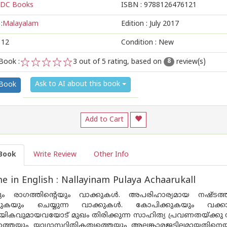
DC Books
ISBN :
9788126476121
:
Malayalam
Edition :
July 2017
112
Condition : New
Book :
3
out of 5 rating, based on
review(s)
8
1
2
3
4
5
Ask to AI about this book
 Book
Add to Cart
Book
Write Review
Other Info
 in English : Nallayinam Pulaya Achaarukall
ം രാഗത്തിന്റെയും വാക്കുകൾ. അപരിഹാര്യമായ നഷ്ടത്തിന്റ
ക്കുകയും ചെയ്യുന്ന വാക്കുകൾ. കോപിക്കുകയും വക്
ായികവുമായവയോട് മുഖം തിരിക്കുന്ന സാഹിത്യ പ്രവണതയ്ക്
്തെയും യാഥാസ്ഥിതികത്വത്തെയും അലങ്കാരജടിലമായതിനെയും ചെ