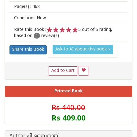
Page(s) :
468
Condition : New
Rate this Book :
5
out of 5 rating,
based on
review(s)
1
2
3
4
5
1
Ask to AI about this book
Share this Book
Add to Cart
Printed Book
Rs 440.00
Rs 409.00
Author പി സൈനന്ത്