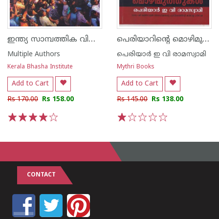
ഇന്ത്യ സാമ്പത്തിക വികസവനും സാമൂഹികാവസരവും
പെരിയാറിന്റെ മൊഴിമുത്തുകള്‍
Multiple Authors
പെരിയാര്‍ ഇ വി രാമസ്വാമി
Kerala Bhasha Institute
Mythri Books
Add to Cart
Add to Cart
Rs 170.00
Rs 158.00
Rs 145.00
Rs 138.00
1
2
3
4
5
1
2
3
4
5
CONTACT