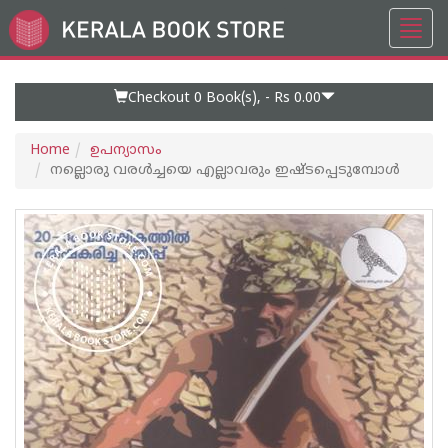
Toggl
Go
navig
to
Home
Page
Checkout 0
Book(s), -
Rs 0.00
Home
ഉപന്യാസം
നല്ലൊരു വരള്‍ച്ചയെ എല്ലാവരും ഇഷ്ടപ്പെടുമ്പോള്‍