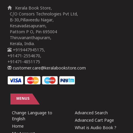
Kerala Book Store,
C/O Consors Technologies Pvt Ltd,
B-30,Pillaveedu Nagar,
Kesavadasapuram,
Pattom P O, Pin 695004
Thiruvananthapuram,
Kerala, India.
+919447945175,
+91471-2554670,
+91471-4851175
customer.care@keralabookstore.com
MENUS
Change Language to
Advanced Search
English
Advanced Cart Page
Home
What is Audio Book ?