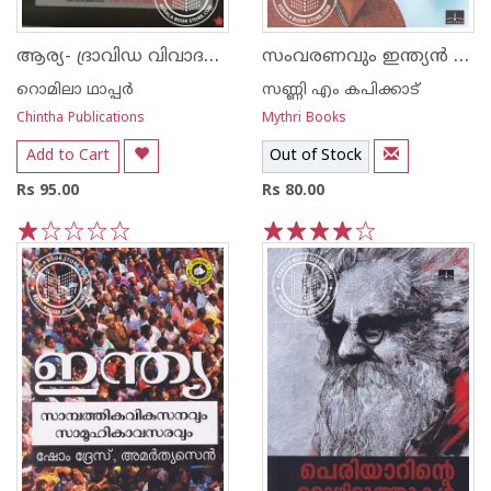
ആര്യ- ദ്രാവിഡ വിവാദവും മതനിരപേക്ഷതയും
സംവരണവും ഇന്ത്യന്‍ ഭരണഘടനയും
റൊമിലാ ഥാപ്പര്‍
സണ്ണി എം കപിക്കാട്
Chintha Publications
Mythri Books
Add to Cart
Out of Stock
Rs 95.00
Rs 80.00
1
2
3
4
5
1
2
3
4
5