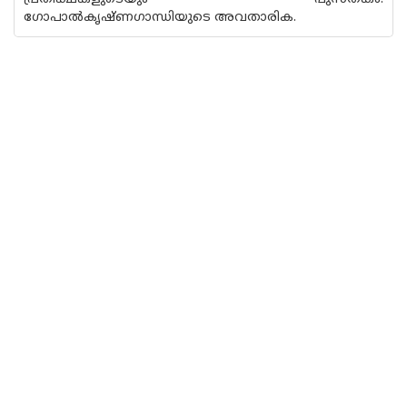
ഗോപാൽകൃഷ്ണഗാന്ധിയുടെ അവതാരിക.