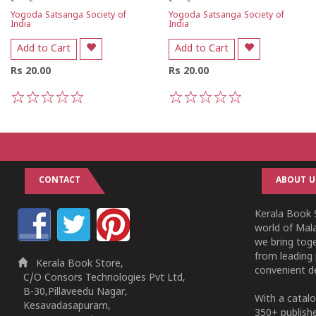
Yogoda Satsanga Society of
Yogoda Satsanga Society of
India
India
Add to Cart
Add to Cart
Rs 20.00
Rs 20.00
1
2
3
4
5
1
2
3
4
5
CONTACT
ABOUT U
Kerala Book S
world of Mala
we bring tog
from leading 
Kerala Book Store,
convenient de
C/O Consors Technologies Pvt Ltd,
B-30,Pillaveedu Nagar,
With a catalo
Kesavadasapuram,
350+ publish