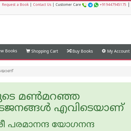
|
|
Request a Book
|
Contact Us
|
Customer Care
+919447945175
w Books
Shopping Cart
Buy Books
My Account
െയാണ്
മുടെ മൺമറഞ്ഞ
ടജനങ്ങൾ എവിടെയാണ്
ശ്രീ പരമാനന്ദ യോഗനന്ദ