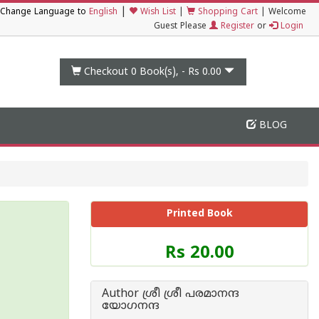
|
Change Language to
English
Wish List
|
Shopping Cart
|
Welcome
Guest Please
Register
or
Login
Checkout 0
Book(s), -
Rs 0.00
BLOG
Printed Book
Price
Rs 20.00
of
this
Book
Author ശ്രീ ശ്രീ പരമാനന്ദ
is
യോഗനന്ദ