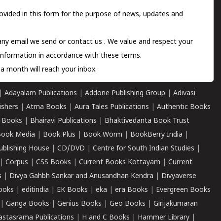
ovided in this form for the purpose of news, updates and
 any email we send or
contact us
. We value and respect your
information in accordance with these terms.
a month will reach your inbox.
|
Adayalam Publications
|
Addone Publishing Group
|
Adivasi
ishers
|
Atma Books
|
Aura Tales Publications
|
Authentic Books
 Books
|
Bhairavi Publications
|
Bhaktivedanta Book Trust
ook Media
|
Book Plus
|
Book Worm
|
BookBerry India
|
ublishing House
|
CD/DVD
|
Centre for South Indian Studies
|
|
Corpus
|
CSS Books
|
Current Books Kottayam
|
Current
s
|
Divya Gahbh Sankar and Anusandhan Kendra
|
Divyaverse
ooks
|
editindia
|
EK Books
|
eka
|
era Books
|
Evergreen Books
|
Ganga Books
|
Genius Books
|
Geo Books
|
Girijakumaran
astasrama Publications
|
H and C Books
|
Hammer Library
|