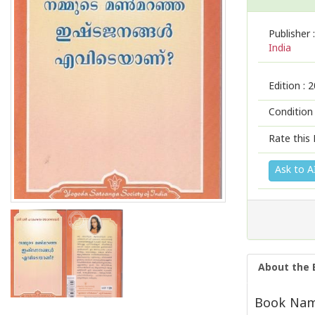
Publisher :
India
Edition :
2
Condition
Rate this 
Ask to A
About the 
Book Nam