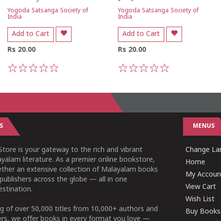
Yogoda Satsanga Society of
Yogoda Satsanga Society of
India
India
Add to Cart
Add to Cart
Rs 20.00
Rs 20.00
1
2
3
4
5
1
2
3
4
5
S
MENUS
tore is your gateway to the rich and vibrant
Change Lan
yalam literature. As a premier online bookstore,
Home
ether an extensive collection of Malayalam books
My Accoun
publishers across the globe — all in one
View Cart
stination.
Wish List
g of over 50,000 titles from 10,000+ authors and
Buy Books
ers, we offer books in every format you love —