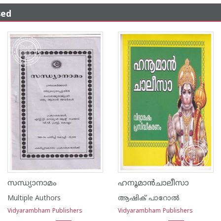
sed
സന്ധ്യാനാമം
ഹനൂമാൻചാലീസാ
Multiple Authors
ആഷിക് പാറോൽ
Vidyarambham Publishers
Vidyarambham Publishers