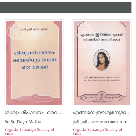
ശിശുപരിപാലനം- വൈദഗ്ധ്യം വേണ്ട ഒരു ജോലി
എങ്ങനെ ഈശ്വരനുമായി നിങ്ങൾക്ക് സംവദിക്കാം
Sri Sri Daya Matha
ശ്രീ ശ്രീ പരമാനന്ദ യോഗനന്ദ
Yogoda Satsanga Society of
Yogoda Satsanga Society of
India
India