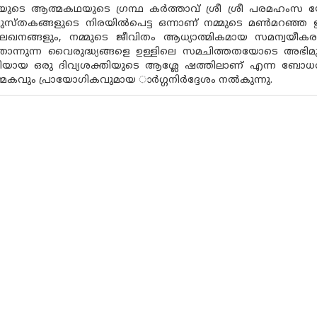
ടെ ആത്മകഥയുടെ ഗ്രന്ഥ കർത്താവ് ശ്രീ ശ്രീ പരമഹംസ യോഗാനന
 പുസ്‌തകങ്ങളുടെ നിരയിൽപെട്ട ഒന്നാണ് നമ്മുടെ മൺമ
ലേഖനങ്ങളും, നമ്മുടെ ജീവിതം ആധ്യാത്മികമായ സമന്വ
 തോന്നുന്ന വൈരുദ്ധ്യങ്ങളെ ഉള്ളിലെ സമചിത്തതയോടെ അഭിമുഖ
യായ ഒരു ദിവ്യശക്തിയുടെ ആശ്ലേ ഷത്തിലാണ് എന്ന ബോധത്ത
മകവും പ്രായോഗികവുമായ ാർഗ്ഗനിർദ്ദേശം നൽകുന്നു.