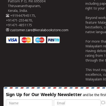
Pattom P O, Pin 695004
including pa
Thiruvananthapuram,
right to your 
Kerala, India.
+919447945175,
Beyond works
+91471-2554670,
feature Malay
+91471-4851175
bestsellers, 
customer.care@keralabookstore.com
native langua
For more tha
Malayalam re
Having deliv
rating from 
through the t
This trust in
excellence, c
Malayalam lit
Sign Up for Our Weekly Newsletter
and be the firs
Name
Email