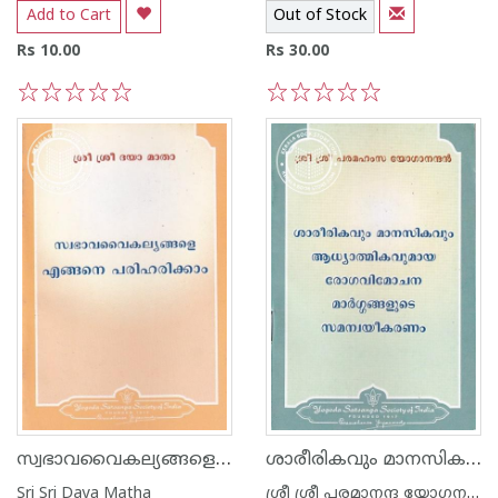
Add to Cart
Out of Stock
Rs 10.00
Rs 30.00
1
2
3
4
5
1
2
3
4
5
സ്വഭാവവൈകല്യങ്ങളെ എങ്ങനെ പരിഹരിക്കാം
ശാരീരികവും മാനസികവും ആധ്യാത്മികവുമായ രോഗവിമോചന മാർഗ്ഗങ്ങളുടെ സമന്വയീകരണം
Sri Sri Daya Matha
ശ്രീ ശ്രീ പരമാനന്ദ യോഗനന്ദ