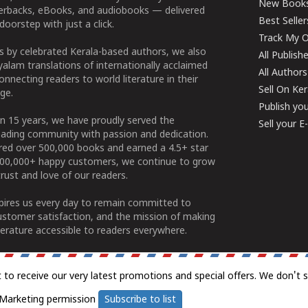
New Book
perbacks, eBooks, and audiobooks — delivered
Best Seller
doorstep with just a click.
Track My O
 by celebrated Kerala-based authors, we also
All Publish
alam translations of internationally acclaimed
All Authors
connecting readers to world literature in their
Sell On Ke
ge.
Publish yo
n 15 years, we have proudly served the
Sell your 
ading community with passion and dedication.
ered over 500,000 books and earned a 4.5+ star
100,000+ happy customers, we continue to grow
rust and love of our readers.
spires us every day to remain committed to
ustomer satisfaction, and the mission of making
erature accessible to readers everywhere.
t to receive our very latest promotions and special offers. We don't 
Marketing permission
Subscribe to list