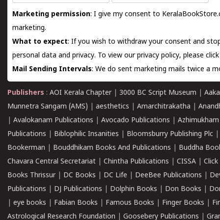
Marketing permission
: I give my consent to KeralaBookStore.
marketing.
What to expect
: If you wish to withdraw your consent and stop
personal data and privacy. To view our privacy policy, please
clic
Mail Sending Intervals
: We do sent marketing mails twice a mo
Publishers
:
AOI Kerala Chapter
|
3000 BC Script Museum
|
Aaka
Munnetra Sangam (AMS)
|
aesthetics
|
Amarchitrakatha
|
Anand
|
Avalokanam Publications
|
Avocado Publications
|
Azhimukham
Publications
|
Biblophilic Insanities
|
Bloomsburry Publishing Plc
Bookerman
|
Bouddhikam Books And Publications
|
Buddha Boo
Chavara Central Secretariat
|
Chintha Publications
|
CISSA
|
Clic
Books Thrissur
|
DC Books
|
DC Life
|
DeeBee Publications
|
De
Publications
|
DJ Publications
|
Dolphin Books
|
Don Books
|
Don
|
eye books
|
Fabian Books
|
Famous Books
|
Finger Books
|
Fi
Astrological Research Foundation
|
Goosebery Publications
|
Gra