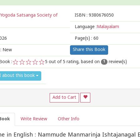
Yogoda Satsanga Society of
ISBN :
9380676050
Language :
Malayalam
026
Page(s) :
60
Share this Book
 : New
Book :
5
out of 5 rating, based on
review(s)
1
1
2
3
4
5
I about this book
Add to Cart
Book
Write Review
Other Info
e in English : Nammude Manmarinja Ishtajanagal 