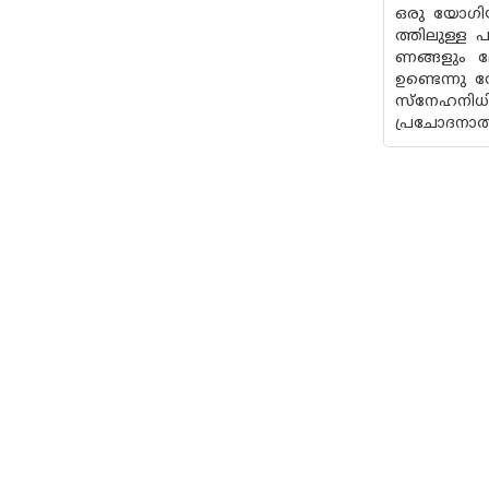
ഒരു യോഗിയു
ത്തിലുള്ള
ണങ്ങളും 
ഉണ്ടെന്നു
സ്നേഹനിധി
പ്രചോദനാത്