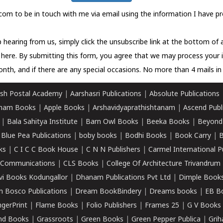
com to be in touch with me via email using the information I have pr
 hearing from us, simply click the unsubscribe link at the bottom of
k here.
By submitting this form, you agree that we may process your 
nth, and if there are any special occasions. No more than 4 mails in 
sh Postal Academy
|
Aarshasri Publications
|
Absolute Publications
ham Books
|
Apple Books
|
Arshavidyaprathishtanam
|
Ascend Publ
|
Bala Sahitya Institute
|
Barn Owl Books
|
Beeka Books
|
Beyond
|
Blue Pea Publications
|
boby books
|
Bodhi Books
|
Book Carry
|
B
ks
|
C I C C Book House
|
C N N Publishers
|
Carmel International P
k Communications
|
CLS Books
|
College Of Architecture Trivandrum
vi Books Kodungallor
|
Dhanam Publications Pvt Ltd
|
Dimple Book
 Bosco Publications
|
Dream BookBindery
|
Dreams books
|
EB B
ngerPrint
|
Flame Books
|
Folio Publishers
|
Frames 25
|
G V Books
nd Books
|
Grassroots
|
Green Books
|
Green Pepper Publica
|
Grih