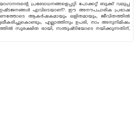
്ദന്റെ പ്രബോധനങ്ങളെപ്പറ്റി പോക്കറ്റ് ബുക്ക് വലുപ്പ
റഞ്ഞ ഇഷ്ടജനങ്ങൾ എവിടെയാണ്?. ഈ അനൗപചാരിക പ്രഭാഷ
യീകരണത്തോടെ ആകർഷകമായും ലളിതമായും, ജീവിതത്തിൽ
ീകരിച്ചുകൊണ്ടും, എല്ലാത്തിനും ഉപരി, നാം അനുനിമിഷം
ിൽ സുരക്ഷിത രായി, സന്തുഷ്‌ടിയോടെ നയിക്കുന്നതിന്,