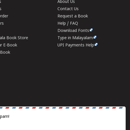
s
About Us
s
Contact Us
rder
Request a Book
ers
Help / FAQ
Download Fonts
rala Book Store
Type in Malayalam
ur E-Book
UPI Payments Help
E-Book
spam!