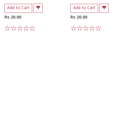
Add to Cart
Add to Cart
Rs 20.00
Rs 20.00
1
2
3
4
5
1
2
3
4
5